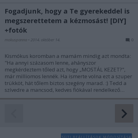
Fogadjunk, hogy a Te gyerekeddel is
megszerettetem a kézmosást! [DIY]
+fotók
mokuspanna
•
2014. október 14.
0
Kismókus koromban a mamám mindig azt mondta:
"Ha annyi százasom lenne, ahányszor
megkérdeztem tőled azt, hogy „MOSTÁL KEZET?",
már milliomos lennék. Ha ismerte volna ezt a szuper
trükköt, hát tőlem biztos szegény marad. :) Tedd a
szívedre a mancsod, kedves fiókával rendelkező…
SÜTI BEÁLLÍTÁSOK MÓDOSÍTÁSA