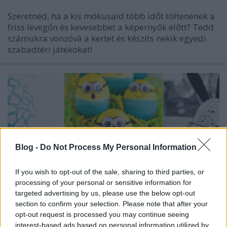
Szeretnéd, ha a kis mókusaid több időt töltenének a
friss levegőn és kevesebbet a képernyők előtt? Tedd
számukra vonzóvá a kertet és készíts nekik egyedi
szabadtéri játékokat!
Blog -
Do Not Process My Personal Information
If you wish to opt-out of the sale, sharing to third parties, or
processing of your personal or sensitive information for
targeted advertising by us, please use the below opt-out
section to confirm your selection. Please note that after your
opt-out request is processed you may continue seeing
interest-based ads based on personal information utilized by