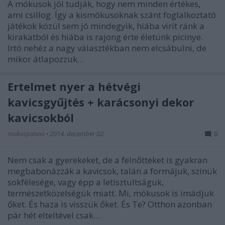
A mókusok jól tudják, hogy nem minden értékes,
ami csillog. Így a kismókusoknak szánt foglalkoztató
játékok közül sem jó mindegyik, hiába virít ránk a
kirakatból és hiába is rajong érte életünk picinye.
Irtó nehéz a nagy választékban nem elcsábulni, de
mikor átlapozzuk…
Értelmet nyer a hétvégi
kavicsgyűjtés + karácsonyi dekor
kavicsokból
mokuspanna
•
2014. december 02.
0
Nem csak a gyerekeket, de a felnőtteket is gyakran
megbabonázzák a kavicsok, talán a formájuk, színük
sokfélesége, vagy épp a letisztultságuk,
természetközelségük miatt. Mi, mókusok is imádjuk
őket. És haza is visszük őket. És Te? Otthon azonban
pár hét elteltével csak…