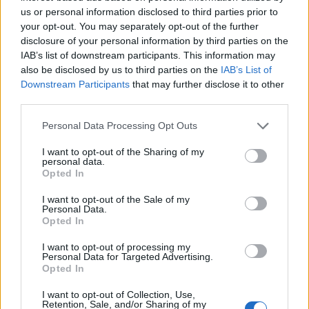
Legyen a te húsvéti tojásod idén a
us or personal information disclosed to third parties prior to
legmenőbb!
your opt-out. You may separately opt-out of the further
disclosure of your personal information by third parties on the
Mókuspolli
•
2019. április 19.
1
IAB’s list of downstream participants. This information may
also be disclosed by us to third parties on the
IAB’s List of
A húsvéti szokások sajnos kezdenek kikopni az
Downstream Participants
that may further disclose it to other
ünnepi elfoglaltságok közül, de a tojásfestés mindig
third parties.
is a gyerekek egyik kedvence volt és reméljük még az
Please note that this website/app uses one or more Google
Personal Data Processing Opt Outs
is marad jó sokáig. Nem mintha felnőttként ellen
services and may gather and store information including but
tudnánk állni, néhány dekorációnak sem utolsó
not limited to your visit or usage behaviour. You may click to
I want to opt-out of the Sharing of my
húsvéti tojásnak. Nem igaz kreatív mókuskáim?! ;)
personal data.
grant or deny consent to Google and its third-party tags to
Opted In
use your data for below specified purposes in below Google
consent section.
I want to opt-out of the Sale of my
Personal Data.
Opted In
I want to opt-out of processing my
Personal Data for Targeted Advertising.
Opted In
I want to opt-out of Collection, Use,
Retention, Sale, and/or Sharing of my