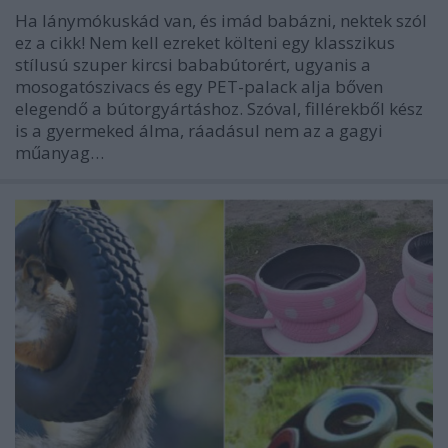
Ha lánymókuskád van, és imád babázni, nektek szól
ez a cikk! Nem kell ezreket költeni egy klasszikus
stílusú szuper kircsi bababútorért, ugyanis a
mosogatószivacs és egy PET-palack alja bőven
elegendő a bútorgyártáshoz. Szóval, fillérekből kész
is a gyermeked álma, ráadásul nem az a gagyi
műanyag…