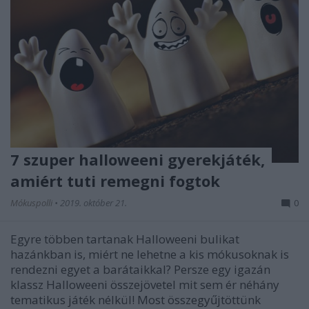
7 szuper halloweeni gyerekjáték,
amiért tuti remegni fogtok
Mókuspolli
•
2019. október 21.
0
Egyre többen tartanak Halloweeni bulikat
hazánkban is, miért ne lehetne a kis mókusoknak is
rendezni egyet a barátaikkal? Persze egy igazán
klassz Halloweeni összejövetel mit sem ér néhány
tematikus játék nélkül! Most összegyűjtöttünk