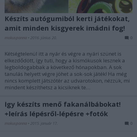
Készíts autógumiból kerti játékokat,
amit minden kisgyerek imádni fog!
mokuspanna
•
2016. június 20.
0
Kétségtelenül itt a nyár és végre a nyári szünet is
elkezdődött, így tuti, hogy a kismókusok lesznek a
legboldogabbak a következő hónapokban. A sok
tanulás helyett végre jöhet a sok-sok játék! Ha még
nincs komplett játszótér az udvarotokon, nézzük, mi
mindent készíthetsz a kicsiknek te…
Így készíts menő fakanálbábokat!
+leírás lépésről-lépésre +fotók
mokuspanna
•
2015. január 17.
0