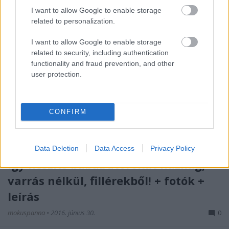
I want to allow Google to enable storage
related to personalization.
I want to allow Google to enable storage
related to security, including authentication
functionality and fraud prevention, and other
user protection.
CONFIRM
Data Deletion
Data Access
Privacy Policy
Így készíts bababútorokat házilag,
varrás nélkül, fillérekből! + fotók +
leírás
mokuspanna
•
2016. június 30.
0