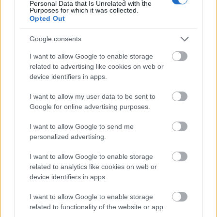
Personal Data that Is Unrelated with the
Purposes for which it was collected.
Opted Out
Google consents
I want to allow Google to enable storage
Különleges kavicsfestés
related to advertising like cookies on web or
device identifiers in apps.
salátaszárítóval, akár a
legkisebbekkel is +fotók
I want to allow my user data to be sent to
Google for online advertising purposes.
mokuspanna
•
2016. november 30.
1
I want to allow Google to send me
Nem szeretem a "minden gyerek..." kezdetű
personalized advertising.
mondatokat, mert hát könyörgöm, ugyan honnan
I want to allow Google to enable storage
tudnánk, hogy tényleg minden gyerek szereti-e a
related to analytics like cookies on web or
csokifagyit pl.? És ha Zsoltika a málnát szereti? Az
device identifiers in apps.
már ciki? Nem, persze, hogy nem! Így most sem
mondom, de reménykedem, hogy a legtöbb
I want to allow Google to enable storage
kismókus szeret…
related to functionality of the website or app.