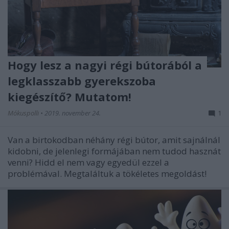
Hogy lesz a nagyi régi bútorából a
legklasszabb gyerekszoba
kiegészítő? Mutatom!
Mókuspolli
•
2019. november 24.
1
Van a birtokodban néhány régi bútor, amit sajnálnál
kidobni, de jelenlegi formájában nem tudod hasznát
venni? Hidd el nem vagy egyedül ezzel a
problémával. Megtaláltuk a tökéletes megoldást!