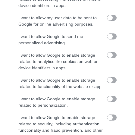
device identifiers in apps.
I want to allow my user data to be sent to
Google for online advertising purposes.
I want to allow Google to send me
personalized advertising.
14 olyan bútor, amiről nem is
I want to allow Google to enable storage
related to analytics like cookies on web or
gondolnád, hogy sörösdobozból is
device identifiers in apps.
készülhetne
I want to allow Google to enable storage
mokuspanna
•
2017. április 14.
0
related to functionality of the website or app.
Oké, elismerem, hogy vesszőparipám a
I want to allow Google to enable storage
környezetvédelem és az újrahasznosítás.
related to personalization.
Mondhatnám, hogy azért, mert így megvédjük a
Földet a gyerekeinknek, vagy hogy forintban
I want to allow Google to enable storage
related to security, including authentication
pontosan mennyit spórolhatnánk vele, de nem
functionality and fraud prevention, and other
teszem.