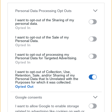
third parties.
négyzetméteren és lehetsz
Please note that this website/app uses one or more Google
Personal Data Processing Opt Outs
boldogabb kisebb helyen
services and may gather and store information including but
not limited to your visit or usage behaviour. You may click to
I want to opt-out of the Sharing of my
mokuspanna
•
2017. április 27.
13
personal data.
grant or deny consent to Google and its third-party tags to
Opted In
use your data for below specified purposes in below Google
Mutatok neked egy valódi lakást, ami tényleg
consent section.
I want to opt-out of the Sale of my
kevesebb, mint 40 négyzetméter, mégis több
Personal Data.
Opted In
helyisége van, mint a legtöbb 100 m2-es lakásnak.
Nem árulok el nagy titkot, hogy egy
I want to opt-out of processing my
multifunkcionális lakásról van szó, telis-tele
Personal Data for Targeted Advertising.
multifunkcionális bútorokkal. És pont ettől nagyon
Opted In
izgi és neked is látnod…
I want to opt-out of Collection, Use,
Retention, Sale, and/or Sharing of my
Personal Data that Is Unrelated with the
Purposes for which it was collected.
Opted Out
Google consents
I want to allow Google to enable storage
related to advertising like cookies on web or