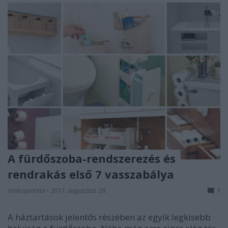
A fürdőszoba-rendszerezés és
rendrakás első 7 vasszabálya
mokuspanna
•
2017. augusztus 29.
1
A háztartások jelentős részében az egyik legkisebb