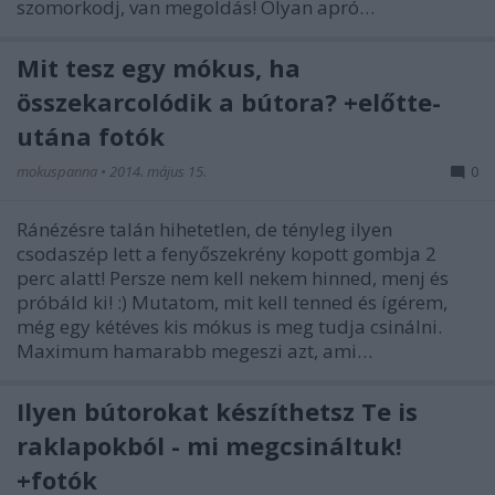
szomorkodj, van megoldás! Olyan apró…
Mit tesz egy mókus, ha
összekarcolódik a bútora? +előtte-
utána fotók
mokuspanna
•
2014. május 15.
0
Ránézésre talán hihetetlen, de tényleg ilyen
csodaszép lett a fenyőszekrény kopott gombja 2
perc alatt! Persze nem kell nekem hinned, menj és
próbáld ki! :) Mutatom, mit kell tenned és ígérem,
még egy kétéves kis mókus is meg tudja csinálni.
Maximum hamarabb megeszi azt, ami…
Ilyen bútorokat készíthetsz Te is
raklapokból - mi megcsináltuk!
+fotók