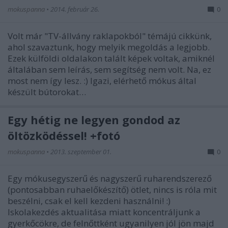
mokuspanna
•
2014. február 26.
0
Volt már "TV-állvány raklapokból" témájú cikkünk,
ahol szavaztunk, hogy melyik megoldás a legjobb.
Ezek külföldi oldalakon talált képek voltak, amiknél
általában sem leírás, sem segítség nem volt. Na, ez
most nem így lesz. :) Igazi, elérhető mókus által
készült bútorokat…
Egy hétig ne legyen gondod az
öltözködéssel! +fotó
mokuspanna
•
2013. szeptember 01.
0
Egy mókusegyszerű és nagyszerű ruharendszerező
(pontosabban ruhaelőkészítő) ötlet, nincs is róla mit
beszélni, csak el kell kezdeni használni! :)
Iskolakezdés aktualitása miatt koncentráljunk a
gyerkőcökre, de felnőttként ugyanilyen jól jön majd