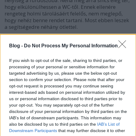
helyiség a fürdőszoba. Néha még arra sincs elég tér,
hogy elkülönülhessen a WC-től. Ennek ellenére
rengeteg holmi tárolásáért felelős, nem meglepő,
hogy nehéz benne rendet tartani. Most ebben leszek
a segítségedre néhány ötlettel.
Blog -
Do Not Process My Personal Information
If you wish to opt-out of the sale, sharing to third parties, or
processing of your personal or sensitive information for
targeted advertising by us, please use the below opt-out
section to confirm your selection. Please note that after your
opt-out request is processed you may continue seeing
interest-based ads based on personal information utilized by
us or personal information disclosed to third parties prior to
your opt-out. You may separately opt-out of the further
disclosure of your personal information by third parties on the
IAB’s list of downstream participants. This information may
also be disclosed by us to third parties on the
IAB’s List of
Downstream Participants
that may further disclose it to other
Így lehet 8 szobád 39