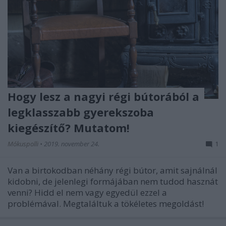
Hogy lesz a nagyi régi bútorából a
legklasszabb gyerekszoba
kiegészítő? Mutatom!
Mókuspolli
•
2019. november 24.
1
Van a birtokodban néhány régi bútor, amit sajnálnál
kidobni, de jelenlegi formájában nem tudod hasznát
venni? Hidd el nem vagy egyedül ezzel a
problémával. Megtaláltuk a tökéletes megoldást!