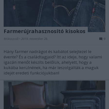
Farmerújrahasznosító kisokos
Mókuspolli
•
2019. november 28.
9
Hány farmer nadrágot és kabátot selejtezel le
évente? És a családtagjaid? Itt az ideje, hogy valami
igazán menőt készíts belőlük, ahelyett, hogy a
kukába kerülnének, ha már leszolgálták a maguk
idejét eredeti funkciójukban!