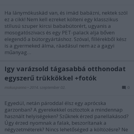
Ha lánymókuskád van, és imád babázni, nektek szól
ez a cikk! Nem kell ezreket költeni egy klasszikus
stílusú szuper kircsi bababútorért, ugyanis a
mosogatószivacs és egy PET-palack alja bőven
elegendő a bútorgyártáshoz. Szóval, fillérekből kész
is a gyermeked álma, ráadásul nem az a gagyi
műanyag…
Így varázsold tágasabbá otthonodat
egyszerű trükkökkel +fotók
mokuspanna
•
2014. szeptember 02.
0
Egyedül, netán pároddal élsz egy aprócska
garzonban? A gyerekekkel osztoztok a mindennap
használt helyiségeken? Szűknek érzed panellakásod?
Úgy érzed nyomnak a falak, beszorítanak a
négyzetméterek? Nincs lehetőséged a költözésre? Ne