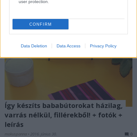
user protection.
CONFIRM
Data Deletion
Data Access
Privacy Policy
Így készíts bababútorokat házilag,
varrás nélkül, fillérekből! + fotók +
leírás
mokuspanna
•
2016. június 30.
0