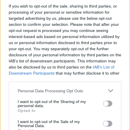
mókusgazdának okozott rossz…
If you wish to opt-out of the sale, sharing to third parties, or
processing of your personal or sensitive information for
Na, ezt a fürdőnadrágot nekem
targeted advertising by us, please use the below opt-out
section to confirm your selection. Please note that after your
találták ki! +videó +képek
opt-out request is processed you may continue seeing
interest-based ads based on personal information utilized by
mokuspeti
•
2014. július 02.
0
us or personal information disclosed to third parties prior to
your opt-out. You may separately opt-out of the further
Mókusként folyamatosan figyelem a kickstarteres
disclosure of your personal information by third parties on the
kampányokat, mert innen elég instant kaphatóak az
IAB’s list of downstream participants. This information may
innovatív ötletek. Nos, ezt a fürdőnadrágot is ott
also be disclosed by us to third parties on the
IAB’s List of
találtam. Mit tud ez a fürdőnadrág? Taszítja a vizet.
Downstream Participants
that may further disclose it to other
Hogyan? Egy speciális, hidrofób nanotechnológiával
third parties.
magát az anyagot…
Please note that this website/app uses one or more Google
Personal Data Processing Opt Outs
services and may gather and store information including but
not limited to your visit or usage behaviour. You may click to
I want to opt-out of the Sharing of my
personal data.
grant or deny consent to Google and its third-party tags to
Opted In
use your data for below specified purposes in below Google
consent section.
I want to opt-out of the Sale of my
Personal Data.