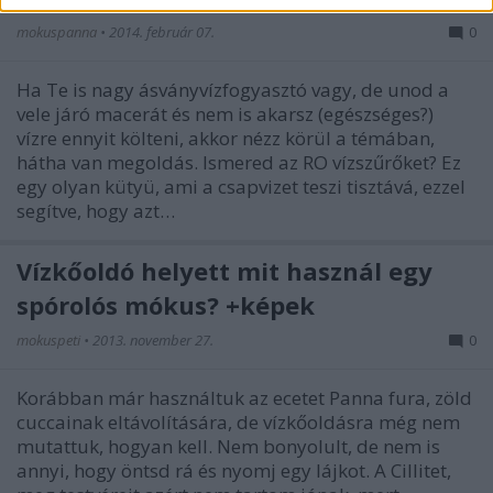
mokuspanna
•
2014. február 07.
0
Ha Te is nagy ásványvízfogyasztó vagy, de unod a
vele járó macerát és nem is akarsz (egészséges?)
vízre ennyit költeni, akkor nézz körül a témában,
hátha van megoldás. Ismered az RO vízszűrőket? Ez
egy olyan kütyü, ami a csapvizet teszi tisztává, ezzel
segítve, hogy azt…
Vízkőoldó helyett mit használ egy
spórolós mókus? +képek
mokuspeti
•
2013. november 27.
0
Korábban már használtuk az ecetet Panna fura, zöld
cuccainak eltávolítására, de vízkőoldásra még nem
mutattuk, hogyan kell. Nem bonyolult, de nem is
annyi, hogy öntsd rá és nyomj egy lájkot. A Cillitet,