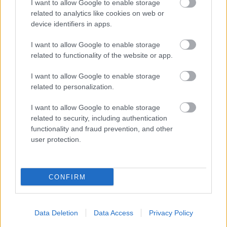
I want to allow Google to enable storage
van, olyan helyen tartózkodunk, ahol nincs áram, s
related to analytics like cookies on web or
nincs hütőtáskánk. Mit tesz ilyenkor egy leleményes
device identifiers in apps.
mókus? Ha Te is a kipróbált tippek híve vagy, kövesd
mókust, ő olyanokat hoz! ;) …
I want to allow Google to enable storage
related to functionality of the website or app.
Hogyan a legolcsóbb felforralni 1
I want to allow Google to enable storage
liter vizet? [összehasonlítás]
related to personalization.
mokuspanna
•
2014. május 20.
0
I want to allow Google to enable storage
related to security, including authentication
Ha szeretnél inni este egy pohár finom teát,
functionality and fraud prevention, and other
felmerülhet a kérdés, hogy hogyan forrald fel a vizet:
user protection.
gáztűzhelyen, villanytűzhelyen, a mikróban, esetleg
vízforralóval? Lemértük. Bár gáz- és villanytűzhelye
egyszerre általában senkinek sincs, a maradék
CONFIRM
három berendezés…
Így spórold meg a PET-palackozással
Data Deletion
Data Access
Privacy Policy
járó gondokat