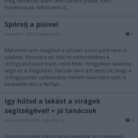
meg testvéreit azért nem tartom jónak, mert
folyékonyak, tehát nem is…
Spórolj a pisivel
mokuspeti
•
2013. augusztus 20.
0
Mármint nem magával a pisivel, azzal pont nem is
szabad. Viszont a wc viszi el otthonodban a
vízfogyasztásod több, mint felét. Hölgyeken kevésbé
segít ez a megoldás, hacsak nem azt vesszük, hogy a
vízfogyasztás csökkenése mellett takarítani való is
kevesebb lesz a férfiak…
Így hűtsd a lakást a virágok
segítségével! + jó tanácsok
mokuspanna
•
2013. augusztus 12.
0
Spriccelj minél többször és kevésbé lesz meleged,