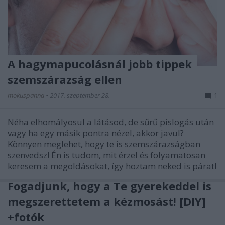
A hagymapucolásnál jobb tippek
szemszárazság ellen
mokuspanna
•
2017. szeptember 28.
1
Néha elhomályosul a látásod, de sűrű pislogás után
vagy ha egy másik pontra nézel, akkor javul?
Könnyen meglehet, hogy te is szemszárazságban
szenvedsz! Én is tudom, mit érzel és folyamatosan
keresem a megoldásokat, így hoztam neked is párat!
Fogadjunk, hogy a Te gyerekeddel is
megszerettetem a kézmosást! [DIY]
+fotók