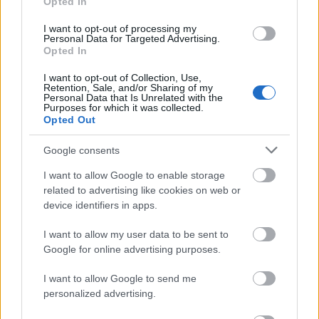
Opted In
I want to opt-out of processing my
Personal Data for Targeted Advertising.
Opted In
I want to opt-out of Collection, Use,
Retention, Sale, and/or Sharing of my
Personal Data that Is Unrelated with the
Purposes for which it was collected.
Opted Out
Google consents
I want to allow Google to enable storage
related to advertising like cookies on web or
device identifiers in apps.
Így készíts hűtőszekrényt áram
nélkül +fotók +tapasztalat
I want to allow my user data to be sent to
Google for online advertising purposes.
mokuspanna
•
2014. július 01.
0
I want to allow Google to send me
personalized advertising.
És még elem sem kell bele. Legalábbis nem
hagyományos. Csak egy kis homok. Meg víz. Meleg