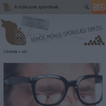
A mókusok spórolnak.
Címkék
»
víz