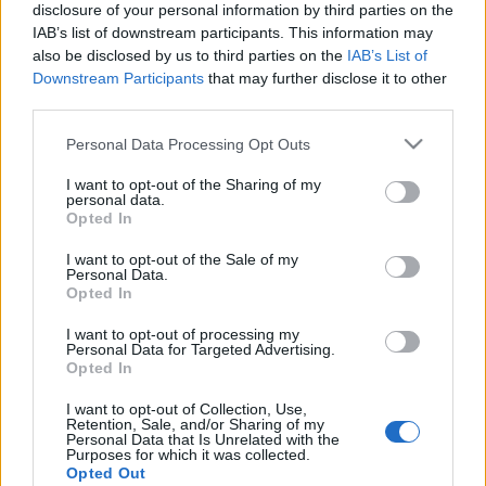
disclosure of your personal information by third parties on the
vagy épp egy apró…
IAB’s list of downstream participants. This information may
also be disclosed by us to third parties on the
IAB’s List of
Te is örülnél egy halom sorsjegynek?
Downstream Participants
that may further disclose it to other
+meglepi
third parties.
mokuspanna
•
2013. július 25.
0
Please note that this website/app uses one or more Google
Personal Data Processing Opt Outs
services and may gather and store information including but
not limited to your visit or usage behaviour. You may click to
I want to opt-out of the Sharing of my
Én nagyon bírnám, ha valaki több millió forint
personal data.
grant or deny consent to Google and its third-party tags to
lehetőségével ajándékozna meg. Már csak a poén
Opted In
use your data for below specified purposes in below Google
kedvéért is. :)És ha már ajándék, hát adjuk meg a
consent section.
módját... Ezt az ötletet egy mókusbarátnénktől
I want to opt-out of the Sale of my
Personal Data.
kaptuk (aki azóta a kedvünkért a fotót is előásta,
Opted In
köszönjük ;)), és…
I want to opt-out of processing my
Personal Data for Targeted Advertising.
Tuti tipp a lottó megnyerésére
Opted In
mokuspeti
•
2013. július 06.
0
I want to opt-out of Collection, Use,
Retention, Sale, and/or Sharing of my
Personal Data that Is Unrelated with the
Purposes for which it was collected.
Gondoltam egy számra 1-től 43 949 268-ig. Adj 250
Opted Out
forintot és ha kitalálod, adok 1 milliárd, (legyen) 5