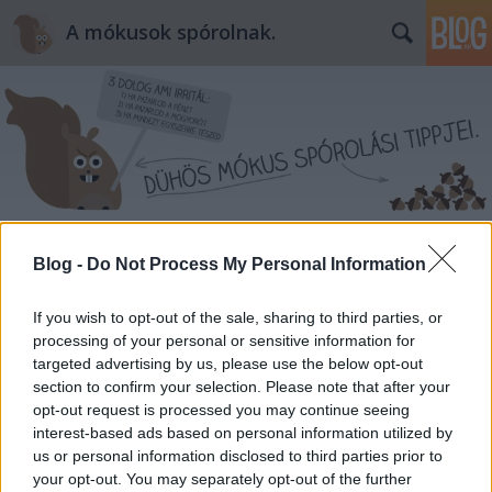
A mókusok spórolnak.
Címkék
»
szerencse
Blog -
Do Not Process My Personal Information
Szilveszteri szerencsesüti - recept
If you wish to opt-out of the sale, sharing to third parties, or
mokuspanna
•
2014. december 31.
0
processing of your personal or sensitive information for
targeted advertising by us, please use the below opt-out
section to confirm your selection. Please note that after your
Mert ugye itt van ez az év vége a nyakunkon. Ki-ki
opt-out request is processed you may continue seeing
vérmérséklete szerint búcsúztatja: habparty,
interest-based ads based on personal information utilized by
“ereszdelahajam” buli, szolid otthoni tévézés, stb.
us or personal information disclosed to third parties prior to
:) Ha buli, azt is többféle dologgal lehet izgalmassá
your opt-out. You may separately opt-out of the further
tenni: tűzijáték, vetkőzős zálogosdi, asztalon tánc,