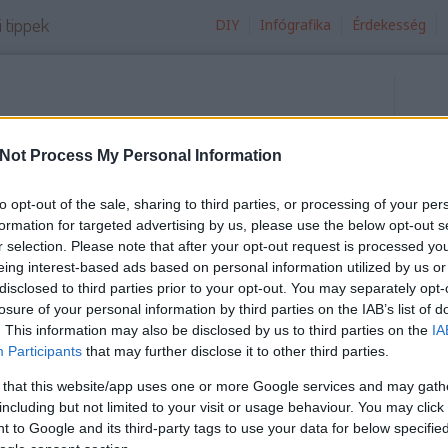
i tippek
DIY
Infógrafika
Érdekesség
engeteg a
Not Process My Personal Information
utatom, mit
to opt-out of the sale, sharing to third parties, or processing of your per
formation for targeted advertising by us, please use the below opt-out s
r selection. Please note that after your opt-out request is processed y
eing interest-based ads based on personal information utilized by us or
forgalmas csomópontján lakom és igazán
disclosed to third parties prior to your opt-out. You may separately opt-
a rengeteg szemetet az utcán. És nekem még jó,
Íg
losure of your personal information by third parties on the IAB’s list of
sz
tság miatt itt minden reggel és napközben
. This information may also be disclosed by us to third parties on the
IA
Íg
Participants
that may further disclose it to other third parties.
ák az utcát, ám estére így is elég leharcolt tud
le
 that this website/app uses one or more Google services and may gath
Ex
including but not limited to your visit or usage behaviour. You may click 
+ 
Ho
 to Google and its third-party tags to use your data for below specifi
tovább