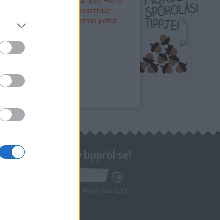
dszerrel? [szódabikarbóna-tipp] +fotó
ímával való fűtés: gyors tapasztalat,
tésköltség, plusz egy hatalmas pofon
Ne maradj le egy tippről se!
adatkezelés nyilvántartási száma: NAIH-70346/2013
Kapcsolat