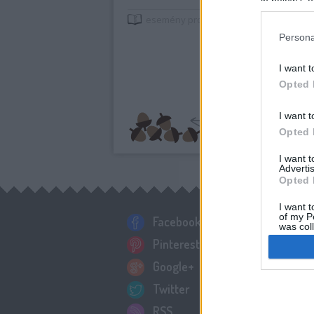
in below Go
esemény
programajánló
zöld
környeze
Persona
I want t
Opted 
I want t
Opted 
I want 
Advertis
Opted 
I want t
of my P
Facebook
was col
Opted 
Pinterest
Google+
Google 
Twitter
I want t
RSS