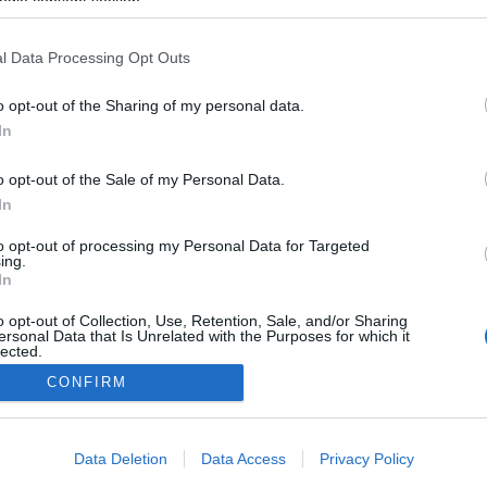
mó
ogle consent section.
Kl
tvédelem
szemét
szemétszedés
teszedd
Szólj hozzá!
fű
l Data Processing Opt Outs
o opt-out of the Sharing of my personal data.
In
o opt-out of the Sale of my Personal Data.
In
to opt-out of processing my Personal Data for Targeted
ing.
In
o opt-out of Collection, Use, Retention, Sale, and/or Sharing
ersonal Data that Is Unrelated with the Purposes for which it
Kereső
lected.
Out
CONFIRM
Infó
consents
Az oldalon található cikkeket
viheted,
Data Deletion
Data Access
Privacy Policy
o allow Google to enable storage related to advertising like cookies on
csak linkelj vissza
. Mókuspuszi.