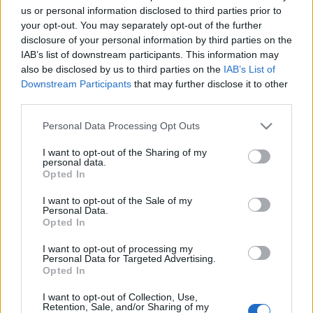
us or personal information disclosed to third parties prior to
your opt-out. You may separately opt-out of the further
disclosure of your personal information by third parties on the
IAB’s list of downstream participants. This information may
also be disclosed by us to third parties on the
IAB’s List of
Készíts házi szúnyog- és
Downstream Participants
that may further disclose it to other
third parties.
kullancsriasztót +recept
Please note that this website/app uses one or more Google
Personal Data Processing Opt Outs
mokuspanna
•
2014. augusztus 23.
0
services and may gather and store information including but
not limited to your visit or usage behaviour. You may click to
I want to opt-out of the Sharing of my
personal data.
A késő nyári napfény kirándulásokra, túrákra
grant or deny consent to Google and its third-party tags to
Opted In
use your data for below specified purposes in below Google
csábítja a természetkedvelő mókuscsaládokat. Nincs
consent section.
is jobb annál, mint bejárni erdőt és mezőt,
I want to opt-out of the Sale of my
Personal Data.
megpihenni hegytetőkön vagy a domboldalak
Opted In
tövében, az otthonról hozott elemózsia rágcsálása
közben. Sajnos azonban nem csak szőrmebundás
I want to opt-out of processing my
Personal Data for Targeted Advertising.
csapatunk kedveli a…
Opted In
Ne hagyd, hogy a véredet szívják,
I want to opt-out of Collection, Use,
avagy így űzd ki a szúnyogokat a
Retention, Sale, and/or Sharing of my