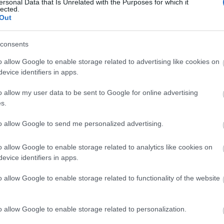
ersonal Data that Is Unrelated with the Purposes for which it
lected.
esztyűt a
Out
nagyobb
consents
!
o allow Google to enable storage related to advertising like cookies on
evice identifiers in apps.
o allow my user data to be sent to Google for online advertising
hatalmas összegeket áldozni kedvenceikre. Most
s.
nak szeretnénk kedvezni egy házilag is néhány
thető praktikus kiegészítővel, a szőrápoló kesztyű
to allow Google to send me personalized advertising.
aktikájával.
o allow Google to enable storage related to analytics like cookies on
evice identifiers in apps.
tovább
o allow Google to enable storage related to functionality of the website
1
komment
o allow Google to enable storage related to personalization.