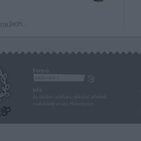
Kereső
Infó
Az oldalon található cikkeket
viheted,
csak linkelj vissza
. Mókuspuszi.