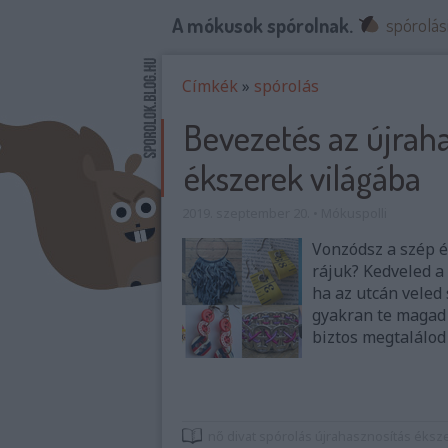
A mókusok spórolnak.
spórolás
Címkék
»
spórolás
Bevezetés az újraha
ékszerek világába
2019. szeptember 20.
•
Mókuspolli
Vonzódsz a szép é
rájuk? Kedveled a 
ha az utcán veled
gyakran te magad 
biztos megtalálod
nő
divat
spórolás
újrahasznosítás
éksz