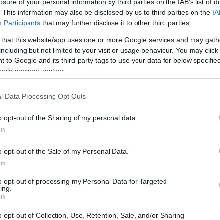
losure of your personal information by third parties on the IAB’s list of
. This information may also be disclosed by us to third parties on the
IA
Participants
that may further disclose it to other third parties.
agolásból
 that this website/app uses one or more Google services and may gath
including but not limited to your visit or usage behaviour. You may click 
üvegtok!
 to Google and its third-party tags to use your data for below specifi
ogle consent section.
l Data Processing Opt Outs
dőnként chipset nassolni, akkor tarts velem és
 tudod az egyébként kidobásra váró csomagolást
o opt-out of the Sharing of my personal data.
sznos használati tárgyat készíteni belőle.
In
o opt-out of the Sale of my Personal Data.
In
tovább
to opt-out of processing my Personal Data for Targeted
ing.
itás
chips
szemüvegtok
DIY
Szólj hozzá!
In
o opt-out of Collection, Use, Retention, Sale, and/or Sharing