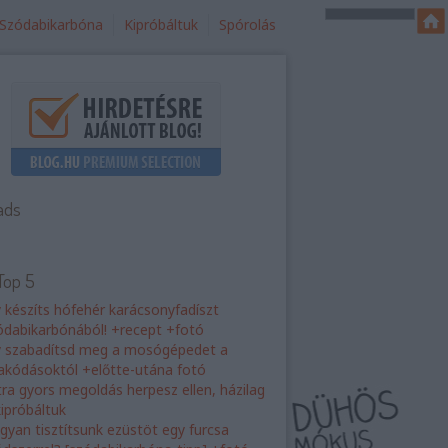
Szódabikarbóna
Kipróbáltuk
Spórolás
ads
Top 5
y készíts hófehér karácsonyfadíszt
ódabikarbónából! +recept +fotó
y szabadítsd meg a mosógépedet a
rakódásoktól +előtte-utána fotó
tra gyors megoldás herpesz ellen, házilag
kipróbáltuk
gyan tisztítsunk ezüstöt egy furcsa