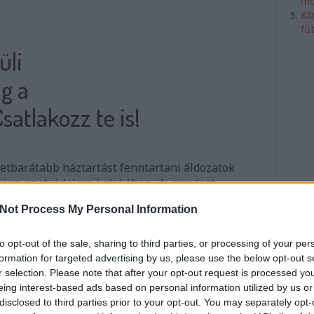
mó
Kl
fű
üli
g a
atlakozz te is!
etbarátabb háztartást fenntartani áldozatok
 környezetvédelem érdekében, de mindezt
ondások nélkül csinálnád? Mutatunk néhány
Not Process My Personal Information
amivel elindulhatsz ezen az úton!
to opt-out of the sale, sharing to third parties, or processing of your per
formation for targeted advertising by us, please use the below opt-out s
tovább
r selection. Please note that after your opt-out request is processed y
eing interest-based ads based on personal information utilized by us or
rahasznosítás
praktikus
háztartás
smink
környezetbarát
disclosed to third parties prior to your opt-out. You may separately opt-
1
komment