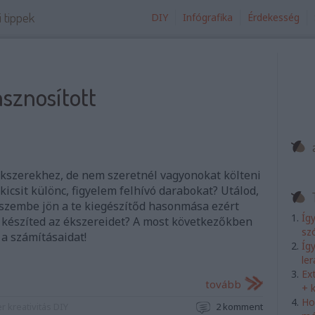
i tippek
DIY
Infógrafika
Érdekesség
sznosított
kszerekhez, de nem szeretnél vagyonokat költeni
kicsit különc, figyelem felhívó darabokat? Utálod,
 szembe jön a te kiegészítőd hasonmása ezért
Íg
készíted az ékszereidet? A most következőkben
sz
 a számításaidat!
Íg
le
Ex
tovább
+ 
Ho
er
kreativitás
DIY
2
komment