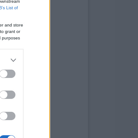
 downstream
B’s List of
er and store
to grant or
ed purposes