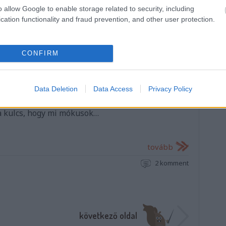
égezzünk el
o allow Google to enable storage related to security, including
cation functionality and fraud prevention, and other user protection.
i jöhet szóba?
CONFIRM
 megvannak a maga sajátosságai, amik részben
gy ilyenkor milyen teendők várnak ránk. De mi a
Data Deletion
Data Access
Privacy Policy
iszen kint sötét és hideg van, a négy fal közti
pesek nagyon egyhangúvá tenni az életet, ha
 a kulcs, hogy mi mókusok…
tovább
2
komment
következő oldal