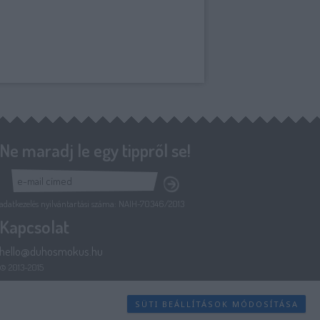
Ne maradj le egy tippről se!
adatkezelés nyilvántartási száma: NAIH-70346/2013
Kapcsolat
hello@duhosmokus.hu
© 2013-2015
SÜTI BEÁLLÍTÁSOK MÓDOSÍTÁSA