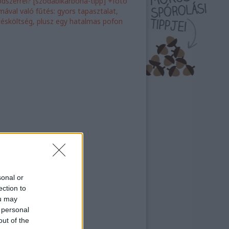
dszerrel? [szódabikarbóna-tipp] +fotó
ímával való fűtés: gyors tapasztalat,
tésköltség, plusz egy hatalmas pofon
sonal or
ection to
ou may
 personal
out of the