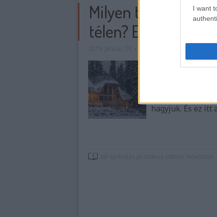
Milyen teendőket v
I want t
authenti
télen? Egyáltalán m
2019. január 21.
•
Mókuspolli
Minden évszaknak
meghatározzák, ho
helyzet a téllel? H
hétvégék pedig ké
hagyjuk. És ez itt
tél
spórolás
praktikus
otthon
feladatok