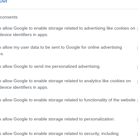
Out
consents
 ez az év vége a nyakunkon. Ki-ki vérmérséklete
a: habparty, “ereszdelahajam” buli, szolid otthoni
o allow Google to enable storage related to advertising like cookies on
evice identifiers in apps.
 buli, azt is többféle dologgal lehet izgalmassá
vetkőzős zálogosdi, asztalon tánc, vagy épp egy
o allow my user data to be sent to Google for online advertising
s.
to allow Google to send me personalized advertising.
tovább
róbáltuk
szerencsesüti
sütés-főzés
mókuskonyha
o allow Google to enable storage related to analytics like cookies on
Szólj hozzá!
evice identifiers in apps.
o allow Google to enable storage related to functionality of the website
, sütés nélkül -
o allow Google to enable storage related to personalization.
cept +fotók
o allow Google to enable storage related to security, including