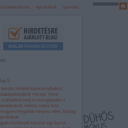
Szódabikarbóna
Kipróbáltuk
Spórolás
ads
Top 5
y készíts hófehér karácsonyfadíszt
ódabikarbónából! +recept +fotó
y szabadítsd meg a mosógépedet a
rakódásoktól +előtte-utána fotó
tra gyors megoldás herpesz ellen, házilag
kipróbáltuk
gyan tisztítsunk ezüstöt egy furcsa