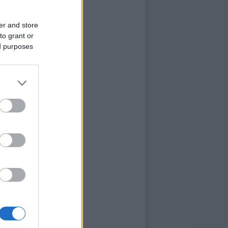
er and store
to grant or
ed purposes