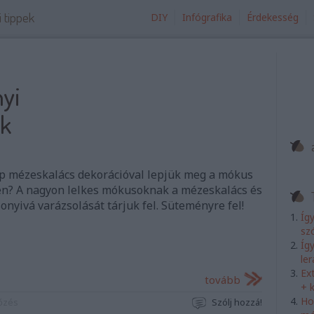
i tippek
DIY
Infógrafika
Érdekesség
nyi
ók
p mézeskalács dekorációval lepjük meg a mókus
en? A nagyon lelkes mókusoknak a mézeskalács és
onyivá varázsolását tárjuk fel. Süteményre fel!
Íg
sz
Íg
le
Ex
tovább
+ 
Ho
őzés
Szólj hozzá!