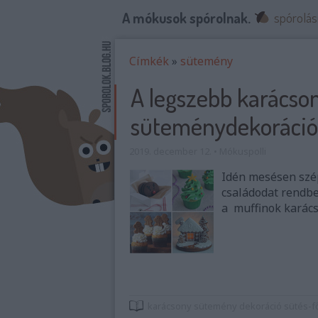
A mókusok spórolnak.
spórolás
Címkék
»
sütemény
A legszebb karácso
süteménydekoráci
2019. december 12.
•
Mókuspolli
Idén mesésen szé
családodat rendb
a muffinok karács
karácsony
sütemény
dekoráció
sütés-f