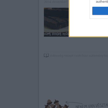
authenti
2014. december 14.
•
mokuspanna
Találós kérdés: Kí
mókusok egyik ked
Sportosak ugyan n
beletört, ha ráfu
vígan majszoltuk,
édesség
recept
csoki
házi
sütemény
ki