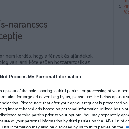
mó
Kl
fű
is-narancsos
ceptje
or nem kérdés, hogy a fények és ajándékok
olog van, ami kötelezően hozzátartozik az
atok. Ha pedig illatok, akkor a gyertyák, mécsesek
yek illata az, ami szép lassan beleng minden
Not Process My Personal Information
 isteni csokis-narancsos…
to opt-out of the sale, sharing to third parties, or processing of your per
formation for targeted advertising by us, please use the below opt-out s
tovább
r selection. Please note that after your opt-out request is processed y
eing interest-based ads based on personal information utilized by us or
z
sütemény
egyszerű
kipróbáltuk
Szólj hozzá!
disclosed to third parties prior to your opt-out. You may separately opt-
losure of your personal information by third parties on the IAB’s list of
. This information may also be disclosed by us to third parties on the
IA