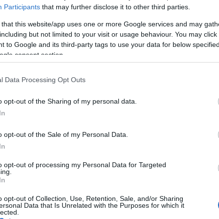
Participants
that may further disclose it to other third parties.
kú tortát vagy
 that this website/app uses one or more Google services and may gath
nélkül!
including but not limited to your visit or usage behaviour. You may click 
 to Google and its third-party tags to use your data for below specifi
ogle consent section.
 napot! Vagy ne! :) Egy szív alakú torta sok más
et, akár csak egy sima szülinapra vagy évfordulóra
l Data Processing Opt Outs
nk... Annyira gyakran azért nem kell viszont, hogy
k egy ilyen alakú tortaformát, így hát oldjuk meg…
o opt-out of the Sharing of my personal data.
In
o opt-out of the Sale of my Personal Data.
tovább
In
ilag
sütemény
kreativitás
kipróbáltuk
Valentin nap
to opt-out of processing my Personal Data for Targeted
Szólj hozzá!
ing.
In
o opt-out of Collection, Use, Retention, Sale, and/or Sharing
ersonal Data that Is Unrelated with the Purposes for which it
sesüti - recept
lected.