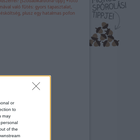
dszerrel? [szódabikarbóna-tipp] +fotó
ímával való fűtés: gyors tapasztalat,
tésköltség, plusz egy hatalmas pofon
sonal or
ection to
ou may
 personal
out of the
 downstream