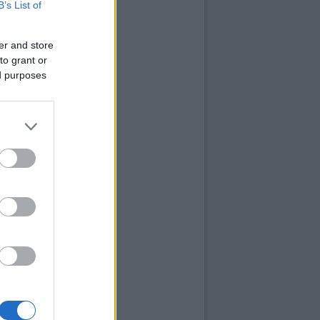
B’s List of
er and store
to grant or
ed purposes