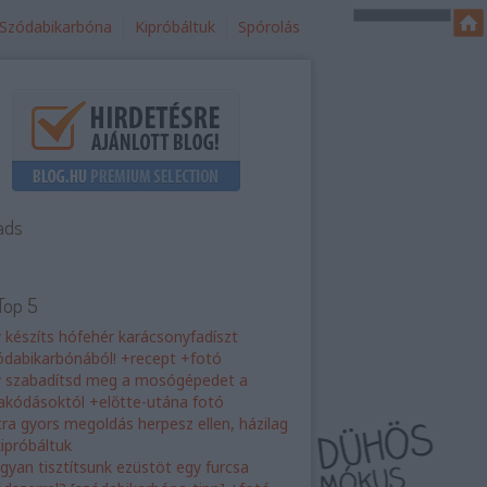
Szódabikarbóna
Kipróbáltuk
Spórolás
ads
Top 5
y készíts hófehér karácsonyfadíszt
ódabikarbónából! +recept +fotó
y szabadítsd meg a mosógépedet a
rakódásoktól +előtte-utána fotó
tra gyors megoldás herpesz ellen, házilag
kipróbáltuk
gyan tisztítsunk ezüstöt egy furcsa