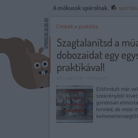
A mókusok spórolnak.
spórolás
Címkék
»
praktika
Szagtalanítsd a mű
dobozaidat egy egy
praktikával!
2019. április 26.
•
Mókuspolli
Előfordult már vel
szekrényből kivet
gondosan elmosta
hinnéd, de most 
kellemetlenségtől