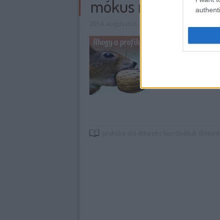
mókus módra
authenti
2014. augusztus 27.
•
mokuspanna
A frissen tört di
fogható! Minden m
De tényleg muszáj
tenyér, szerteszét
diótörésbe…
praktika
dió
étkezés
kipróbáltuk
diótör