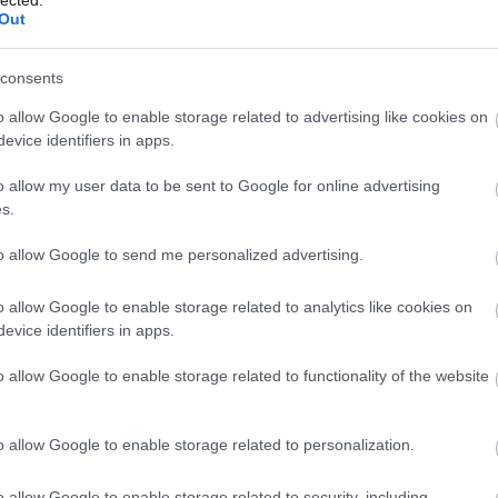
lected.
 vízzel -
Out
és működik!
consents
o allow Google to enable storage related to advertising like cookies on
evice identifiers in apps.
gas lázzal küszködsz és szívesen kipróbálnál
szetes módszert a leküzdésére, hát figyelj! Nem
o allow my user data to be sent to Google for online advertising
 és garanciát sem vállalhatok rá, hogy Neked
s.
os lesz, de egy próbát mindenképpen megér, hogy
to allow Google to send me personalized advertising.
o allow Google to enable storage related to analytics like cookies on
tovább
evice identifiers in apps.
llapítás
nagyanyáink is
Szólj hozzá!
o allow Google to enable storage related to functionality of the website
o allow Google to enable storage related to personalization.
yszerűbb módja
o allow Google to enable storage related to security, including