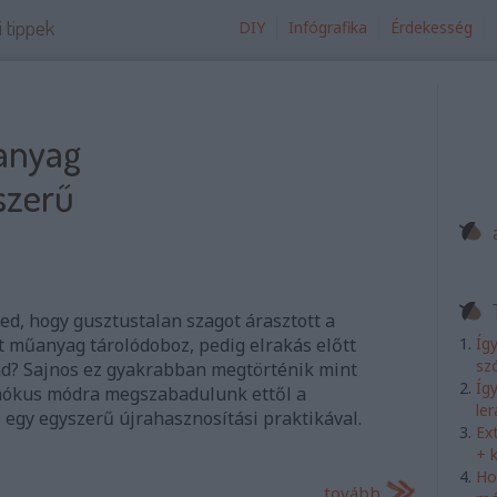
i tippek
DIY
Infógrafika
Érdekesség
anyag
szerű
ed, hogy gusztustalan szagot árasztott a
t műanyag tárolódoboz, pedig elrakás előtt
Íg
sz
d? Sajnos ez gyakrabban megtörténik mint
Íg
mókus módra megszabadulunk ettől a
le
 egy egyszerű újrahasznosítási praktikával.
Ex
+ 
Ho
tovább