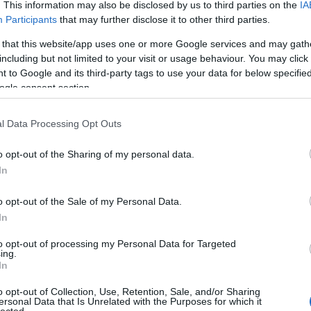
. This information may also be disclosed by us to third parties on the
IA
Participants
that may further disclose it to other third parties.
rend a fürdőben
 that this website/app uses one or more Google services and may gath
including but not limited to your visit or usage behaviour. You may click 
el is férjen!
 to Google and its third-party tags to use your data for below specifi
ogle consent section.
l Data Processing Opt Outs
ürdőszoba-rendszerezés első 7 titkára? Ha nem,
 le semmiről, itt bármikor képbe kerülhetsz! A
o opt-out of the Sharing of my personal data.
tségével a fürdőszobában rejlő tárolási
In
attuk fel, most viszont annak a tengernyi
nk helyet keríteni, ami az idők…
o opt-out of the Sale of my Personal Data.
In
tovább
to opt-out of processing my Personal Data for Targeted
ing.
osás
rendszerezés
Szólj hozzá!
In
o opt-out of Collection, Use, Retention, Sale, and/or Sharing
ersonal Data that Is Unrelated with the Purposes for which it