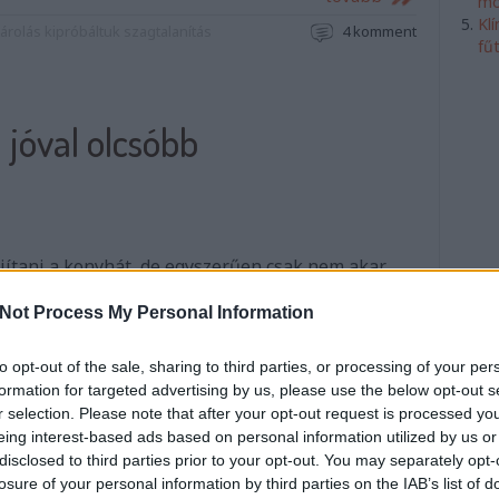
mó
Kl
tárolás
kipróbáltuk
szagtalanítás
4
komment
fű
l jóval olcsóbb
jítani a konyhát, de egyszerűen csak nem akar
zánt összeg? Van néhány tippem, amivel
iadásaidat, hátha így már pont bele fogsz férni a
Not Process My Personal Information
to opt-out of the sale, sharing to third parties, or processing of your per
formation for targeted advertising by us, please use the below opt-out s
r selection. Please note that after your opt-out request is processed y
tovább
eing interest-based ads based on personal information utilized by us or
disclosed to third parties prior to your opt-out. You may separately opt-
erendezés
DIY
2
komment
losure of your personal information by third parties on the IAB’s list of