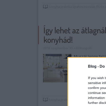
konyha
praktika
újrahasznosítás
főzés
Így lehet az átlagná
konyhád!
2018. szeptember 30.
•
Mókuspolli
Muszáj lenne felú
összejönni a rá s
csökkentheted a k
Blog -
Do 
keretbe.
If you wish 
sensitive in
confirm you
continue se
information 
konyha
praktika
spórolás
felújítás
lakb
further disc