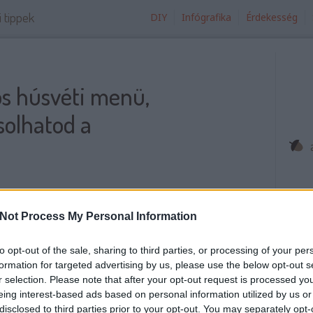
i tippek
DIY
Infógrafika
Érdekesség
s húsvéti menü,
solhatod a
dégeket egyszerű: főzz finomat, szolgálj fel
s nekik valami különlegeset! Ha nem szokványos
Íg
Not Process My Personal Information
sz
el az ételt vagy egy-egy különleges kiegészítőt
Íg
téshez, az már fél siker. És még meg sem
to opt-out of the sale, sharing to third parties, or processing of your per
le
szítettél!
formation for targeted advertising by us, please use the below opt-out s
Ex
r selection. Please note that after your opt-out request is processed y
+ 
eing interest-based ads based on personal information utilized by us or
Ho
disclosed to third parties prior to your opt-out. You may separately opt-
tovább