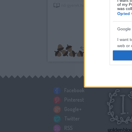
I want t
of my P
nő
gyerek
húsvét
ünnep
inspiráció
nyu
was col
Opted 
Google 
I want t
web or d
I want t
purpose
I want 
Facebook
I want t
web or d
Pinterest
I want t
Google+
or app.
Twitter
I want t
RSS