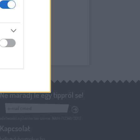
Ne maradj le egy tippről se!
adatkezelés nyilvántartási száma: NAIH-70346/2013
Kapcsolat
hello@duhosmokus.hu