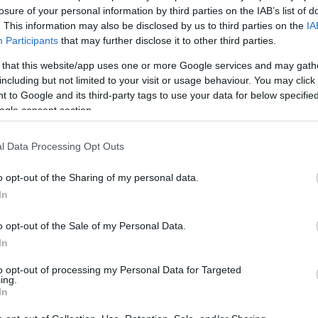
mó
losure of your personal information by third parties on the IAB’s list of
Kl
g
nyuszi
kreativitás
Szólj hozzá!
. This information may also be disclosed by us to third parties on the
IA
fű
Participants
that may further disclose it to other third parties.
 that this website/app uses one or more Google services and may gath
including but not limited to your visit or usage behaviour. You may click 
zlek, hogy
 to Google and its third-party tags to use your data for below specifi
zurád legyen
ogle consent section.
l Data Processing Opt Outs
o opt-out of the Sharing of my personal data.
In
i és vele a húsvéti ötletek tömkelege. Azt vettem
kább az asztali dekorációra koncentrálunk, holott
o opt-out of the Sale of my Personal Data.
tünk ilyenkor kicsit nyuszisabbak. Első körben a
In
ráltam és kerestem ötleteket, hogy legyen miből
jon mennyire…
to opt-out of processing my Personal Data for Targeted
ing.
In
tovább