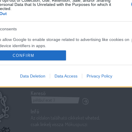
o opt-out of Collection, Use, Retention, Sale, and/or Sharing
ersonal Data that Is Unrelated with the Purposes for which it
szi
frizura
Szólj hozzá!
lected.
Out
consents
o allow Google to enable storage related to advertising like cookies on
evice identifiers in apps.
CONFIRM
o allow my user data to be sent to Google for online advertising
s.
to allow Google to send me personalized advertising.
Data Deletion
Data Access
Privacy Policy
o allow Google to enable storage related to analytics like cookies on
Kereső
evice identifiers in apps.
o allow Google to enable storage related to functionality of the website
Infó
Az oldalon található cikkeket
viheted,
csak linkelj vissza
. Mókuspuszi.
o allow Google to enable storage related to personalization.