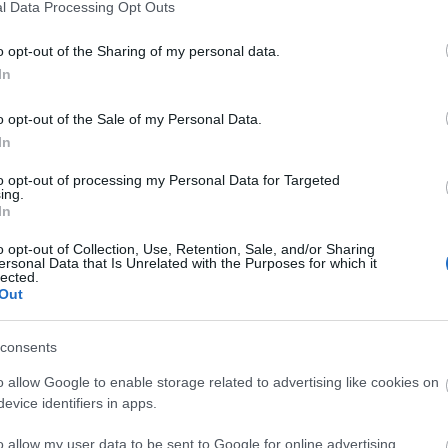
l Data Processing Opt Outs
ed is szükséged
o opt-out of the Sharing of my personal data.
In
o opt-out of the Sale of my Personal Data.
In
 pöttyösek az üvegpoharaid, állandóan foltos a
sott ruháid sem igazán puhák? Ezekkel az apró,
to opt-out of processing my Personal Data for Targeted
lémákkal azért kell megküzdenünk, mert
ing.
In
y részén kemény vagy közepesen kemény a víz. A
ogy a kemény víz ellen könnyű…
o opt-out of Collection, Use, Retention, Sale, and/or Sharing
ersonal Data that Is Unrelated with the Purposes for which it
lected.
Out
tovább
őszoba
vízlágyítás
vízlágyító berendezés
12
komment
consents
o allow Google to enable storage related to advertising like cookies on
evice identifiers in apps.
 a mosógépedet
o allow my user data to be sent to Google for online advertising