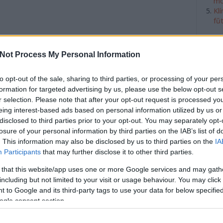
mó
Kl
fű
et, hogy tudd, a
Not Process My Personal Information
helyre kerül!
to opt-out of the sale, sharing to third parties, or processing of your per
formation for targeted advertising by us, please use the below opt-out s
s egy nagy értékű beruházás és mindenki
r selection. Please note that after your opt-out request is processed y
 legjobb terméket kiválasztani a széles
eing interest-based ads based on personal information utilized by us or
okat fogok adni, hogy mi szerint válaszd ki
disclosed to third parties prior to your opt-out. You may separately opt-
at, úgy, hogy az leginkább illeszkedjen az
losure of your personal information by third parties on the IAB’s list of
 No, meg persze a fürdőszobádba! ;)
. This information may also be disclosed by us to third parties on the
IA
Participants
that may further disclose it to other third parties.
 that this website/app uses one or more Google services and may gath
tovább
including but not limited to your visit or usage behaviour. You may click 
 to Google and its third-party tags to use your data for below specifi
Szólj hozzá!
ogle consent section.