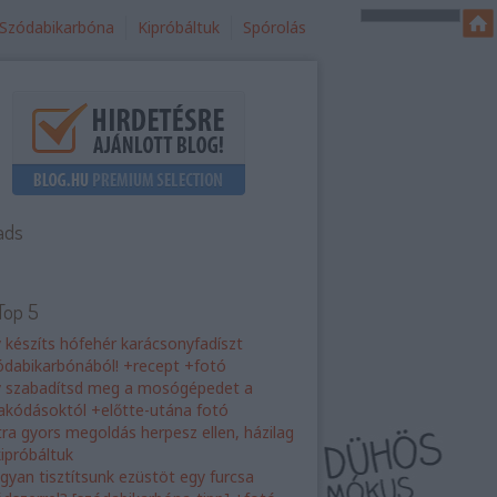
Szódabikarbóna
Kipróbáltuk
Spórolás
ads
Top 5
y készíts hófehér karácsonyfadíszt
ódabikarbónából! +recept +fotó
y szabadítsd meg a mosógépedet a
rakódásoktól +előtte-utána fotó
tra gyors megoldás herpesz ellen, házilag
kipróbáltuk
gyan tisztítsunk ezüstöt egy furcsa