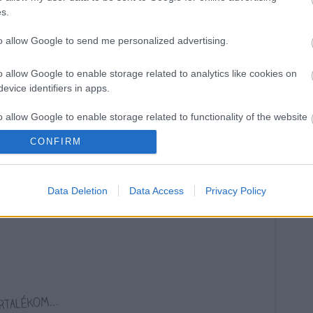
lőtte-utána fotó
s.
to allow Google to send me personalized advertising.
edet, hogy újra régi fényében ragyoghasson!
o allow Google to enable storage related to analytics like cookies on
mosás és nem fogsz hinni a szemednek.
evice identifiers in apps.
o allow Google to enable storage related to functionality of the website
CONFIRM
o allow Google to enable storage related to personalization.
tovább
Data Deletion
Data Access
Privacy Policy
o allow Google to enable storage related to security, including
ttesítés
3
komment
cation functionality and fraud prevention, and other user protection.