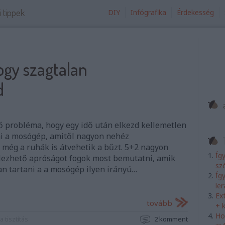
i tippek
DIY
Infógrafika
Érdekesség
ogy szagtalan
d
 probléma, hogy egy idő után elkezd kellemetlen
ni a mosógép, amitől nagyon nehéz
még a ruhák is átvehetik a bűzt. 5+2 nagyon
Íg
lezhető apróságot fogok most bemutatni, amik
sz
n tartani a a mosógép ilyen irányú…
Íg
le
Ex
tovább
+ 
Ho
a
tisztítás
2
komment