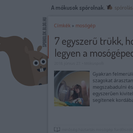
A mókusok spórolnak.
spórolás
Címkék
»
mosógép
7 egyszerű trükk, h
legyen a mosógépe
2018. június 27.
•
Mókuspolli
Gyakran felmerülő
szagokat áraszta
megszabadulni és 
egyszerűen kivite
segítenek kordába
minőség
háztartás
mosógép
fürdőszob