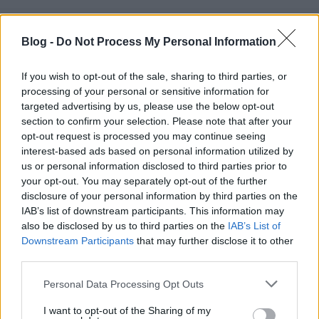
A változás jó dolog. Mókusodú átalakítás is jó dolog.
:) Pár hónapja kicseréltettük az erkélyajtónkat. Több
Blog -
Do Not Process My Personal Information
szempontból is jól jártunk! Hisz spórolni mindig
megéri! De most csak egy dolgot emelnék ki
If you wish to opt-out of the sale, sharing to third parties, or
leginkább. Az ajtócserével egy szuper megoldást
processing of your personal or sensitive information for
találtam a…
targeted advertising by us, please use the below opt-out
section to confirm your selection. Please note that after your
opt-out request is processed you may continue seeing
Utálod a munkád? 2 lépésben a
interest-based ads based on personal information utilized by
megoldás!
us or personal information disclosed to third parties prior to
your opt-out. You may separately opt-out of the further
mokuspeti
•
2013. június 10.
0
disclosure of your personal information by third parties on the
IAB’s list of downstream participants. This information may
Nincs annyi mókusujjam (tudtad, hogy csak 4?),
also be disclosed by us to third parties on the
IAB’s List of
amivel meg tudnám számolni, hogy a
Downstream Participants
that may further disclose it to other
third parties.
környezetemben mennyien utálják a
munkájukat. Komolyan. Ha én lennék a KSH, akkor
Please note that this website/app uses one or more Google
Personal Data Processing Opt Outs
simán kiadnék egy 85%-os mutatót. Te is közéjük
services and may gather and store information including but
tartozol? Miért kínozzátok magatokat? Megértem,
not limited to your visit or usage behaviour. You may click to
I want to opt-out of the Sharing of my