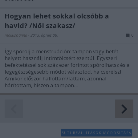
Hogyan lehet sokkal olcsóbb a
havid? /Női szakasz/
mokuspanna
•
2013. április 08.
0
Így spórolj a menstruáción: tampon vagy betét
helyett használj intimtölcsért ezentúl. Egyszeri
befektetéssel sok száz ezer forintot spórolhatsz és a
legegészségesebb módot választod, ha cserélsz!
Amikor először hallottam/láttam, azonnal
hárítottam, hiszen a tampon…
SÜTI BEÁLLÍTÁSOK MÓDOSÍTÁSA