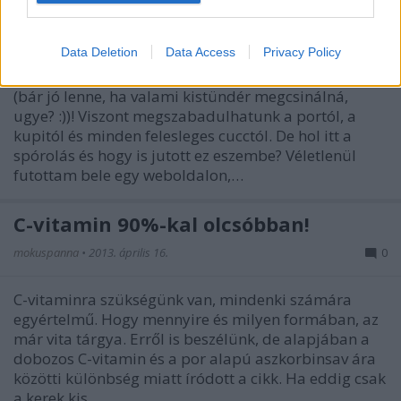
Spórolj tavaszi nagytakarítással!
mokuspanna
•
2013. április 20.
0
Data Deletion
Data Access
Privacy Policy
Mármint ne a tavaszi nagytakarítást spórold meg
(bár jó lenne, ha valami kistündér megcsinálná,
ugye? :))! Viszont megszabadulhatunk a portól, a
kupitól és minden felesleges cucctól. De hol itt a
spórolás és hogy is jutott ez eszembe? Véletlenül
futottam bele egy weboldalon,…
C-vitamin 90%-kal olcsóbban!
mokuspanna
•
2013. április 16.
0
C-vitaminra szükségünk van, mindenki számára
egyértelmű. Hogy mennyire és milyen formában, az
már vita tárgya. Erről is beszélünk, de alapjában a
dobozos C-vitamin és a por alapú aszkorbinsav ára
közötti különbség miatt íródott a cikk. Ha eddig csak
a kerek kis…