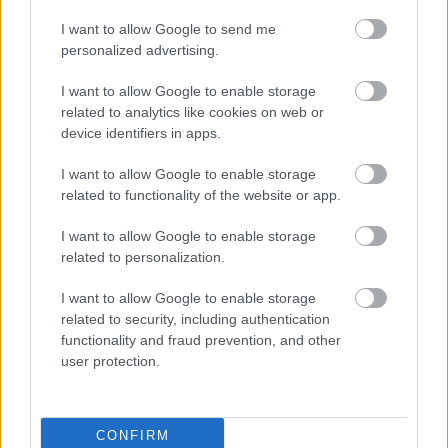
Gondolom, már lejött, hogy imádjuk a
szódabikarbónát és minden szódás tippet
I want to allow Google to send me
kipróbálunk és megmutatjuk Neked az eredményt.
personalized advertising.
Most épp a mosogatóm és mosogatótálcám került
sorra. Hát íme az eredmény! >>> Legutóbb sima
I want to allow Google to enable storage
szódabikarbónával próbálkoztam,…
related to analytics like cookies on web or
device identifiers in apps.
Hogyan űzd el a bosszantó legyeket
I want to allow Google to enable storage
szegfűszeggel
related to functionality of the website or app.
mokuspanna
•
2013. április 22.
0
I want to allow Google to enable storage
related to personalization.
Jön a meleg, hívatlanul jönnek a legyek is. Vehetnél
I want to allow Google to enable storage
drága légyriasztókat vagy egészségtelen légypapírt,
related to security, including authentication
de minek, ha van rá egy olcsó és környezetbarát
functionality and fraud prevention, and other
megoldás is?! ;) Ráadásul nagyon egyszerű és csak a
user protection.
konyhaszekrénybe kell nyúlnod érte... Ha van kedved
egy kis téli…
CONFIRM