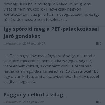
próbáljuk és be is mutatjuk Neked mindig. Ami
viszont nem működik - illetve csak nagyon
korlátozottan -, az pl. a házi mosogatószer. Jó, ez így
túlzás, de messze nem tökéletes.…
Így spórold meg a PET-palackozással
járó gondokat
mokuspanna
•
2014. február 07.
0
Ha Te is nagy ásványvízfogyasztó vagy, de unod a
vele járó macerát és nem is akarsz (egészséges?)
vízre ennyit költeni, akkor nézz körül a témában,
hátha van megoldás. Ismered az RO vízszűrőket? Ez
egy olyan kütyü, ami a csapvizet teszi tisztává, ezzel
segítve, hogy azt…
Függöny nélkül a világ...
mokuspanna
•
2014. január 29.
0