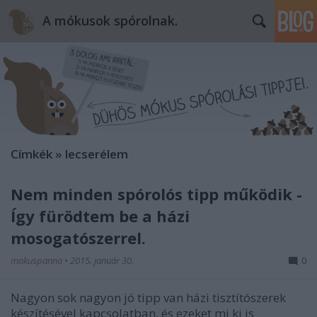
A mókusok spórolnak.
Címkék
»
lecserélem
Nem minden spórolós tipp működik -
Így fürödtem be a házi
mosogatószerrel.
mokuspanna
•
2015. január 30.
0
Nagyon sok nagyon jó tipp van házi tisztítószerek
készítésével kapcsolatban, és ezeket mi ki is