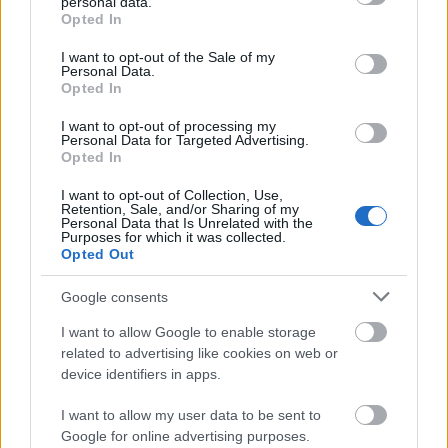
hogy az élet…
personal data.
grant or deny consent to Google and its third-party tags to
Opted In
use your data for below specified purposes in below Google
Így vedd fel a harcot a repedt sarok
consent section.
I want to opt-out of the Sale of my
Personal Data.
és a lábszag ellen! [szóda-szerda]
Opted In
mokuspanna
•
2013. május 29.
0
I want to opt-out of processing my
Personal Data for Targeted Advertising.
Opted In
Szódabikarbónával már takarítottunk, tisztítottunk
és már meg is ittuk. Most a lábainkat vesszük vele
I want to opt-out of Collection, Use,
Retention, Sale, and/or Sharing of my
kezelésbe. Miért is jó ez nekünk? Mert a
Personal Data that Is Unrelated with the
szódabikarbónás víz tényleg csodákra képes, már
Purposes for which it was collected.
Opted Out
sokszor bizonyított. Mikor áztasd Te is így a
lábaidat? ha…
Google consents
Mosogatótisztítás 4 egyszerű
I want to allow Google to enable storage
related to advertising like cookies on web or
lépésben [szóda-szerda]
device identifiers in apps.
mokuspanna
•
2013. május 15.
0
I want to allow my user data to be sent to
Google for online advertising purposes.