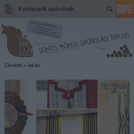
A mókusok spórolnak.
Címkék
»
lakás