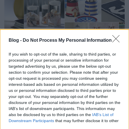
Blog -
Do Not Process My Personal Information
If you wish to opt-out of the sale, sharing to third parties, or
processing of your personal or sensitive information for
targeted advertising by us, please use the below opt-out
Így teremts tengeri hangulatot a
section to confirm your selection. Please note that after your
fürdőszobádban!
opt-out request is processed you may continue seeing
interest-based ads based on personal information utilized by
Mókuspolli
•
2018. január 31.
1
us or personal information disclosed to third parties prior to
your opt-out. You may separately opt-out of the further
disclosure of your personal information by third parties on the
A tengerparton sütkérezni és olvasni egy jó könyvet,
IAB’s list of downstream participants. This information may
nagyon pihentető. Ha te is imádod a tengerpartot és
also be disclosed by us to third parties on the
IAB’s List of
csak nehezen tudod elengedni, akkor varázsolj egy
Downstream Participants
that may further disclose it to other
kicsit a fürdőszobában, hogy mindig kéznél legyen
third parties.
otthon is egy instant nyaralás! Tetszik az ötlet?