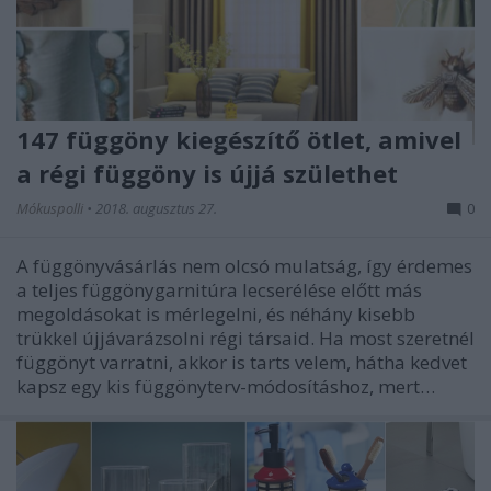
147 függöny kiegészítő ötlet, amivel
a régi függöny is újjá születhet
Mókuspolli
•
2018. augusztus 27.
0
A függönyvásárlás nem olcsó mulatság, így érdemes
a teljes függönygarnitúra lecserélése előtt más
megoldásokat is mérlegelni, és néhány kisebb
trükkel újjávarázsolni régi társaid. Ha most szeretnél
függönyt varratni, akkor is tarts velem, hátha kedvet
kapsz egy kis függönyterv-módosításhoz, mert…