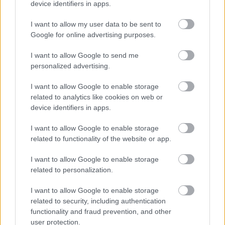
device identifiers in apps.
mokuspanna
•
2017. április 11.
0
I want to allow my user data to be sent to
Google for online advertising purposes.
Most, hogy itt a nyár... jó, csak vicceltem! Bár, tudom,
van aki örülne neki én azért még annak drukkolok,
I want to allow Google to send me
hogy miután rájött a napocska, hogy most már nem
personalized advertising.
kergetjük el, maradjon még egy kicsit a tavasz. Ha
pedig mégis itt hagyna minket, hát zárjuk be egy
I want to allow Google to enable storage
kicsit és vigyük be őt a lakásba, virágzó…
related to analytics like cookies on web or
device identifiers in apps.
I want to allow Google to enable storage
related to functionality of the website or app.
I want to allow Google to enable storage
related to personalization.
I want to allow Google to enable storage
related to security, including authentication
functionality and fraud prevention, and other
user protection.