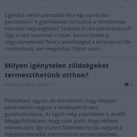
Egyedül, netán pároddal élsz egy aprócska
garzonban? A gyerekekkel osztoztok a mindennap
használt helyiségeken? Szűknek érzed panellakásod?
Úgy érzed nyomnak a falak, beszorítanak a
négyzetméterek? Nincs lehetőséged a költözésre? Ne
szomorkodj, van megoldás! Olyan apró…
Milyen igénytelen zöldségeket
termeszthetünk otthon?
mokuspeti
•
2013. október 17.
0
Próbáltam ugyan, de elismerem, hogy teljesen
alkalmatlan vagyok a növényekről való
gondoskodásra. Az egyik még a kerítésen is átnőtt.
Meggyőződésem, hogy csak azért, hogy előlem
meneküljön. Így viszont tökéletes forrás vagyok a
legigénytelenebb élelmiszerek termesztésének…