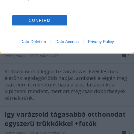
CONFIRM
3 kicsi és egy hatalmas hiba, amit
költözés előtt elkövetnek az
Data Deletion
Data Access
Privacy Policy
emberek
mokuspanna
•
2017. március 07.
3
Költözni nem a legjobb szórakozás. Ezek lesznek
életünk legidegőrlőbb napjai, amiknek a végén még
csak nem is mehetünk haza a szép lakásunkba
kipihenni mindent, mert ott még csak dobozhegyek
várnak ránk.
Így varázsold tágasabbá otthonodat
egyszerű trükkökkel +fotók
mokuspanna
•
2014. szeptember 02.
0