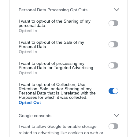
Mutatom, hogyan csináld!
Please note that this website/app uses one or more Google
Personal Data Processing Opt Outs
services and may gather and store information including but
not limited to your visit or usage behaviour. You may click to
I want to opt-out of the Sharing of my
personal data.
grant or deny consent to Google and its third-party tags to
Opted In
use your data for below specified purposes in below Google
consent section.
I want to opt-out of the Sale of my
Personal Data.
Opted In
I want to opt-out of processing my
Personal Data for Targeted Advertising.
Opted In
I want to opt-out of Collection, Use,
Retention, Sale, and/or Sharing of my
Personal Data that Is Unrelated with the
Purposes for which it was collected.
Opted Out
Így készíts virágzó cseresznyefa
Google consents
ágakat, szalvétából - Varázsolj
I want to allow Google to enable storage
tavaszt a lakásodba! +fotók +leírás
related to advertising like cookies on web or