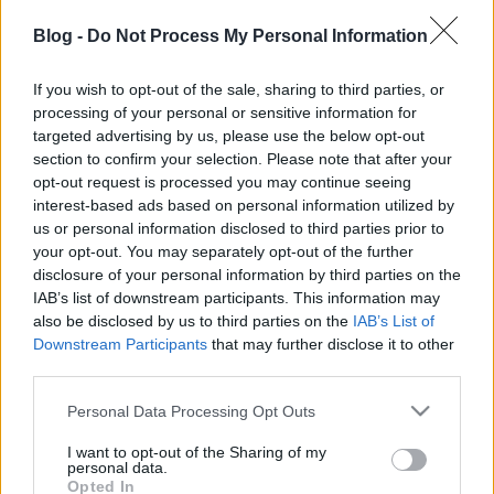
Blog -
Do Not Process My Personal Information
If you wish to opt-out of the sale, sharing to third parties, or
processing of your personal or sensitive information for
Fűtés klímával - 31 kérdés + válasz
targeted advertising by us, please use the below opt-out
section to confirm your selection. Please note that after your
(tapasztalatból)
opt-out request is processed you may continue seeing
interest-based ads based on personal information utilized by
mokuspeti
•
2017. január 31.
72
us or personal information disclosed to third parties prior to
your opt-out. You may separately opt-out of the further
A klímával való fűtés egyáltalán nem új technológia,
disclosure of your personal information by third parties on the
de az elterjedése sajnos még közel sem történt meg.
IAB’s list of downstream participants. This information may
Ha arra gondolok, hogy pár hónapja még én sem
also be disclosed by us to third parties on the
IAB’s List of
tudtam erről semmit és anyag sem volt nagyon
Downstream Participants
that may further disclose it to other
elérhető a neten, nem is csodálom. Úgyhogy, amikor
third parties.
fűtéskorszerűsítéskor emellett tettem le a…
Please note that this website/app uses one or more Google
Personal Data Processing Opt Outs
services and may gather and store information including but
not limited to your visit or usage behaviour. You may click to
I want to opt-out of the Sharing of my
personal data.
grant or deny consent to Google and its third-party tags to
Opted In