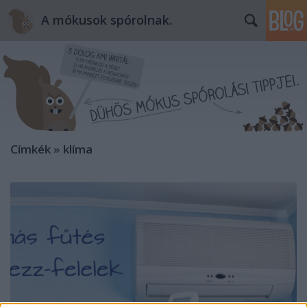
A mókusok spórolnak.
Címkék
»
klíma