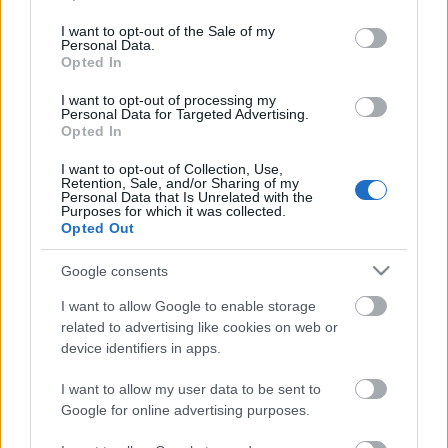
use your data for below specified purposes in below Google
consent section.
I want to opt-out of the Sale of my
Personal Data.
Opted In
I want to opt-out of processing my
Personal Data for Targeted Advertising.
Opted In
I want to opt-out of Collection, Use,
Retention, Sale, and/or Sharing of my
Personal Data that Is Unrelated with the
Purposes for which it was collected.
Opted Out
Klímával való fűtés: gyors
tapasztalat, fűtésköltség, plusz egy
Google consents
hatalmas pofon
I want to allow Google to enable storage
related to advertising like cookies on web or
mokuspeti
•
2017. január 22.
179
device identifiers in apps.
Kis ismétlés: az úgy volt, hogy nyáron elbontattam
I want to allow my user data to be sent to
egy cserépkályhát és egy konvektort. Így az óra
Google for online advertising purposes.
ketyegett, hogy a hideg beálltáig valami legyen