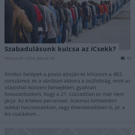
Szabadulásunk kulcsa az iCsekk?
Mókuspolli
•
2018. február 05.
10
Amikor belépek a posta ajtaján és kihúzom a 462.
sorszámot, és a váróban akkora a zsúfoltság, mint az
olajoshal-konzerv belsejében, gyakran
bosszankodom, hogy a 21. században ez már nem
járja. Az értékes perceimet, óráimat tölthetném
sokkal hasznosabban, vagy élvezetesebben is, pl. a
kis családom…