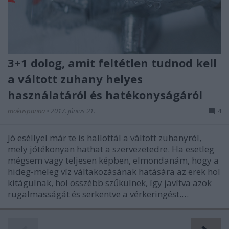
3+1 dolog, amit feltétlen tudnod kell
a váltott zuhany helyes
használatáról és hatékonyságáról
mokuspanna
•
2017. június 21.
4
Jó eséllyel már te is hallottál a váltott zuhanyról,
mely jótékonyan hathat a szervezetedre. Ha esetleg
mégsem vagy teljesen képben, elmondanám, hogy a
hideg-meleg víz váltakozásának hatására az erek hol
kitágulnak, hol összébb szűkülnek, így javítva azok
rugalmasságát és serkentve a vérkeringést.…