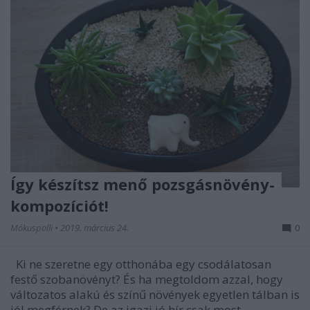
Így készítsz menő pozsgásnövény-
kompozíciót!
Mókuspolli
•
2019. március 24.
0
Ki ne szeretne egy otthonába egy csodálatosan
festő szobanövényt? És ha megtoldom azzal, hogy
változatos alakú és színű növények egyetlen tálban is
jól megférnek? De az igazi jó hír csak most