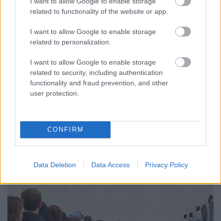
Ezért vásárolj online, ha itt az ideje a
I want to allow Google to enable storage
related to functionality of the website or app.
lakásfelújításnak!
I want to allow Google to enable storage
Mókuspolli
•
2018. február 07.
1
related to personalization.
Online vásárolni a mai világban már megszokott
I want to allow Google to enable storage
dolognak számít, rengeteg időt és gyakran pénzt is
related to security, including authentication
lehet vele spórolni. Nehéz leszokni arról, hogy
functionality and fraud prevention, and other
minden megvásárolni kívánt terméket külön
user protection.
megtapogassunk, megforgassunk, megszagoljunk
és hasonló vizsgálatoknak vessünk alá, mielőtt a
kosárba kerülne.…
CONFIRM
Data Deletion
Data Access
Privacy Policy