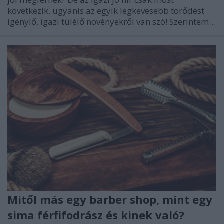
következik, ugyanis az egyik legkevesebb törődést
igénylő, igazi túlélő növényekről van szó! Szerintem…
Mitől más egy barber shop, mint egy
sima férfifodrász és kinek való?