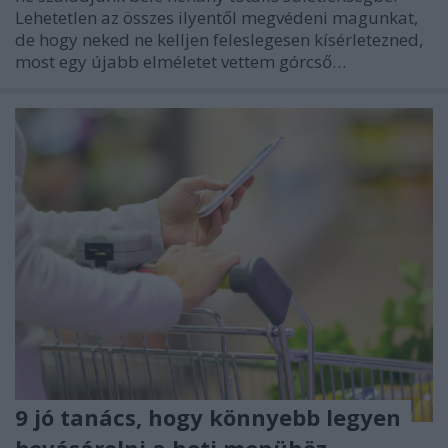
Lehetetlen az összes ilyentől megvédeni magunkat,
de hogy neked ne kelljen feleslegesen kísérletezned,
most egy újabb elméletet vettem górcső…
9 jó tanács, hogy könnyebb legyen
bevásárolni a heti menühöz