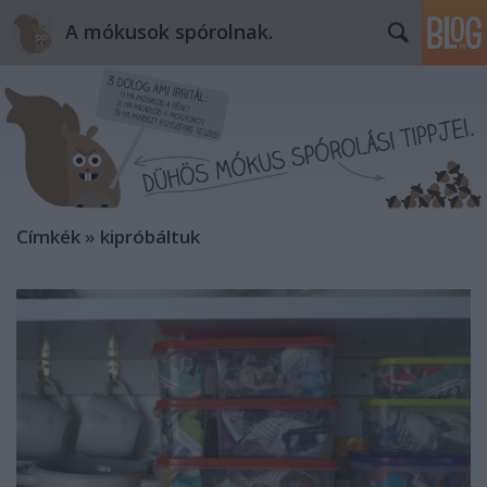
A mókusok spórolnak.
Címkék
»
kipróbáltuk