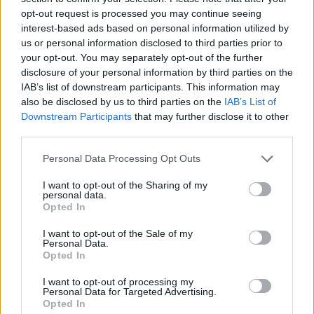
opt-out request is processed you may continue seeing
interest-based ads based on personal information utilized by
us or personal information disclosed to third parties prior to
your opt-out. You may separately opt-out of the further
disclosure of your personal information by third parties on the
IAB’s list of downstream participants. This information may
also be disclosed by us to third parties on the
IAB’s List of
Downstream Participants
that may further disclose it to other
third parties.
Please note that this website/app uses one or more Google
Personal Data Processing Opt Outs
services and may gather and store information including but
Házi locsoló kölni vodkából, amit a
not limited to your visit or usage behaviour. You may click to
I want to opt-out of the Sharing of my
personal data.
grant or deny consent to Google and its third-party tags to
legügyetlenebb férfi is el tud
Opted In
use your data for below specified purposes in below Google
készíteni
consent section.
I want to opt-out of the Sale of my
Personal Data.
mokuspanna
•
2018. március 30.
0
Opted In
I want to opt-out of processing my
Ha tetszik, ha nem, hétfőn ránk törnek a jutalomért
Personal Data for Targeted Advertising.
Opted In
megvadult férfiak, és büdösre fognak minket