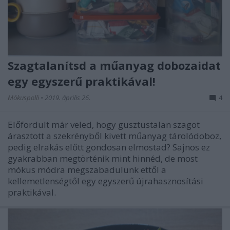
Szagtalanítsd a műanyag dobozaidat
egy egyszerű praktikával!
Mókuspolli
•
2019. április 26.
4
Előfordult már veled, hogy gusztustalan szagot
árasztott a szekrényből kivett műanyag tárolódoboz,
pedig elrakás előtt gondosan elmostad? Sajnos ez
gyakrabban megtörténik mint hinnéd, de most
mókus módra megszabadulunk ettől a
kellemetlenségtől egy egyszerű újrahasznosítási
praktikával.