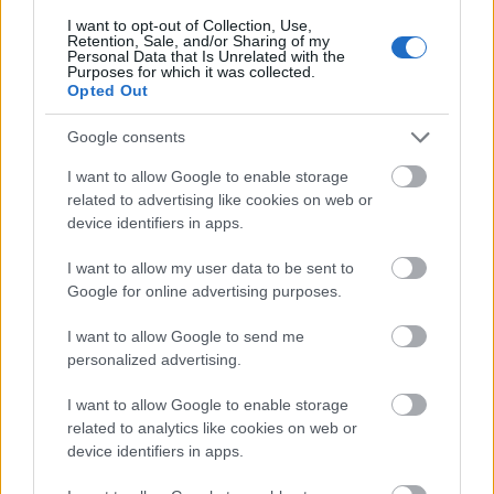
locsolni! Ha nem szökünk el és hagyjuk magunkat! :)
I want to opt-out of Collection, Use,
De miért is ne hagynánk? Igazából kedves
Retention, Sale, and/or Sharing of my
Personal Data that Is Unrelated with the
hagyomány ez, csak valahogy már gyengébbek ezek
Purposes for which it was collected.
a mai srácok és lusták a vízzel teli vödröket
Opted Out
emelgetni!…
Google consents
I want to allow Google to enable storage
related to advertising like cookies on web or
device identifiers in apps.
I want to allow my user data to be sent to
Google for online advertising purposes.
I want to allow Google to send me
personalized advertising.
I want to allow Google to enable storage
related to analytics like cookies on web or
device identifiers in apps.