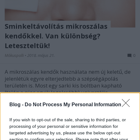
Sminkeltávolítás mikroszálas
kendőkkel. Van különbség?
Leteszteltük!
Mókuspolli
•
2018. május 21.
0
A mikroszálas kendők használata nem új keletű, de
jelenlétük egyre elterjedtebb a szépségápolás
területén is. Most egy sarki kis boltban kapható
(talán a piac egyik legolcsóbb) univerzális
mikroszálas törlőkendőjét fogom összehasonlítani
Blog -
Do Not Process My Personal Information
egy drogériában vett mikroszálas arctisztító
kesztyűvel,…
If you wish to opt-out of the sale, sharing to third parties, or
processing of your personal or sensitive information for
targeted advertising by us, please use the below opt-out
section to confirm your selection. Please note that after your