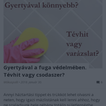
Gyertyával a fuga védelmében.
Tévhit vagy csodaszer?
Mókuspolli
•
2018. január 30.
6
Annyi háztartási tippet és trükköt lehet olvasni a
neten, hogy igazi mázlistának kell lenni ahhoz, hogy
ne szaladjunk bele néhány totális sületlenségbe.