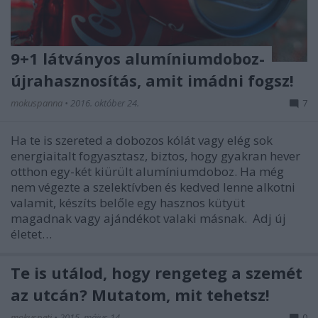
9+1 látványos alumíniumdoboz-
újrahasznosítás, amit imádni fogsz!
mokuspanna
•
2016. október 24.
7
Ha te is szereted a dobozos kólát vagy elég sok
energiaitalt fogyasztasz, biztos, hogy gyakran hever
otthon egy-két kiürült alumíniumdoboz. Ha még
nem végezte a szelektívben és kedved lenne alkotni
valamit, készíts belőle egy hasznos kütyüt
magadnak vagy ajándékot valaki másnak. Adj új
életet…
Te is utálod, hogy rengeteg a szemét
az utcán? Mutatom, mit tehetsz!
mokuspeti
•
2015. május 14.
0