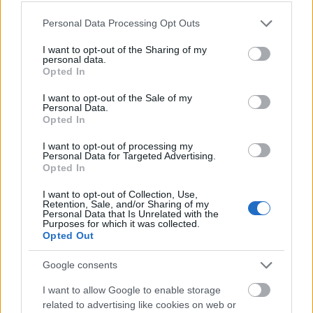
Please note that this website/app uses one or more Google
Personal Data Processing Opt Outs
services and may gather and store information including but
not limited to your visit or usage behaviour. You may click to
I want to opt-out of the Sharing of my
personal data.
Felelős szülőnek tartod magad?
grant or deny consent to Google and its third-party tags to
Opted In
use your data for below specified purposes in below Google
Mutass példát és csökkentsd a
consent section.
I want to opt-out of the Sale of my
környezetterhelést!
Personal Data.
Opted In
mokuspanna
•
2017. május 18.
0
I want to opt-out of processing my
Personal Data for Targeted Advertising.
Bizonyítanod magadnak (és gyermekednek) kell,
Opted In
viszont, ha velem maradsz egyetlenegy mondat
I want to opt-out of Collection, Use,
erejéig, sokat segíthetsz nekem és még sok-sok
Retention, Sale, and/or Sharing of my
szülőnek. Megteszed? Hátha máskor neked lesz
Personal Data that Is Unrelated with the
Purposes for which it was collected.
szükséged egy hasonló mondatra!
Opted Out
Google consents
I want to allow Google to enable storage
related to advertising like cookies on web or