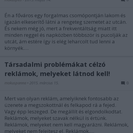
Én a főváros egy forgalmas csomópontján lakom és
igazán elkeserítő látni a rengeteg szemetet az utcán.
És nekem még jó, mert a frekventáltság miatt itt
minden reggel és napközben többször is pucolják az
utcát, ám estére így is elég leharcolt tud lenni a
környék.…
Társadalmi problémákat célzó
reklámok, melyeket látnod kell!
mokuspanna
•
2015. március 15.
0
Mert van olyan reklám, amelyiknek fontosabb az
üzenete a megszokottnál és felkapod rá a fejed.
Vagy épp leszeged. De megállít és elgondolkodtat.
Reklámok, melyeket szavak nélkül is értünk.
Reklámok, melyeket nem kell magyarázni. Reklámok,
melyeket nem felejtesz el. Reklámok,…