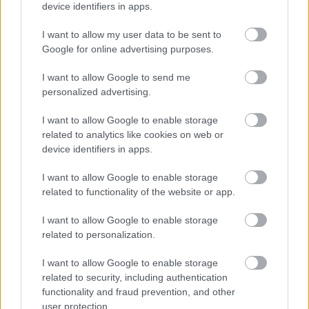
device identifiers in apps.
I want to allow my user data to be sent to
Google for online advertising purposes.
I want to allow Google to send me
personalized advertising.
I want to allow Google to enable storage
related to analytics like cookies on web or
device identifiers in apps.
9+1 tény, amit nem gondolnál az
I want to allow Google to enable storage
alumíniumról! Hányat ismertél?
related to functionality of the website or app.
mokuspanna
•
2017. április 21.
83
I want to allow Google to enable storage
related to personalization.
Most, hogy értékes dolgokat nyerhetünk csak azzal,
hogy az alumíniumdobozokat visszaváltjuk az
I want to allow Google to enable storage
ország 200 automatájának egyikében, majd
related to security, including authentication
megválaszolunk pár gyors kvízkérdést, gondoltam
functionality and fraud prevention, and other
összeszedek 9 olyan érdekességet, amit még te sem
user protection.