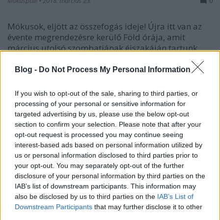
Mókuspolli
•
2018. március 23.
0
Mókusok, eljött az összefogás ideje! Újra itt van az
évente megrendezésre kerülő Föld órája, amit
március utolsó szombatjának éjszakáján tartunk.
Idén március 24-én, 20:30 és 21:30 között kell
lekapcsolni a villanyt és nélkülözni az áramot,
Blog -
Do Not Process My Personal Information
amennyire csak lehetséges. A szimbolikus cselekedet
arra…
If you wish to opt-out of the sale, sharing to third parties, or
processing of your personal or sensitive information for
targeted advertising by us, please use the below opt-out
section to confirm your selection. Please note that after your
opt-out request is processed you may continue seeing
interest-based ads based on personal information utilized by
us or personal information disclosed to third parties prior to
your opt-out. You may separately opt-out of the further
disclosure of your personal information by third parties on the
IAB’s list of downstream participants. This information may
also be disclosed by us to third parties on the
IAB’s List of
Downstream Participants
that may further disclose it to other
third parties.