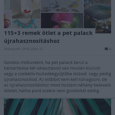
115+3 remek ötlet a pet palack
újrahasznosításhoz
Mókuspolli
•
2019. július 12.
6
Gondos mókusként, ha pet palack kerül a
háztartásba két választásod van miután kiürült:
vagy a szelektív hulladékgyűjtőbe dobod vagy pedig
újrahasznosítod. Az előbbit nem kell túlragozni, de
az újrahasznosításhoz most hoztam néhány belevaló
ötletet, hátha pont ezekre nem gondoltál eddig.