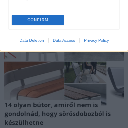
tudtál.
CONFIRM
Data Deletion
Data Access
Privacy Policy
14 olyan bútor, amiről nem is
gondolnád, hogy sörösdobozból is
készülhetne