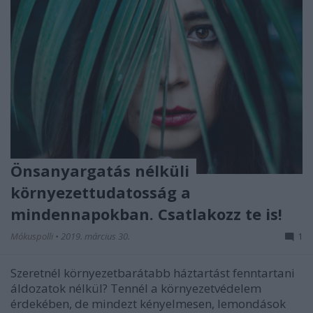
Önsanyargatás nélküli
környezettudatosság a
mindennapokban. Csatlakozz te is!
Mókuspolli
•
2019. március 30.
1
Szeretnél környezetbarátabb háztartást fenntartani
áldozatok nélkül? Tennél a környezetvédelem
érdekében, de mindezt kényelmesen, lemondások