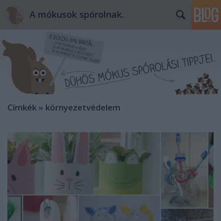
A mókusok spórolnak.
Címkék
»
környezetvédelem