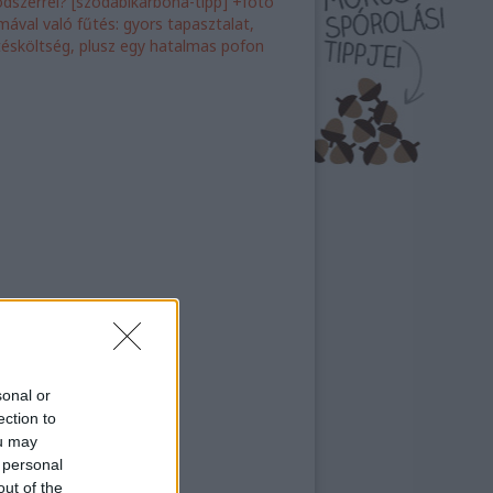
dszerrel? [szódabikarbóna-tipp] +fotó
ímával való fűtés: gyors tapasztalat,
tésköltség, plusz egy hatalmas pofon
sonal or
ection to
ou may
 personal
out of the