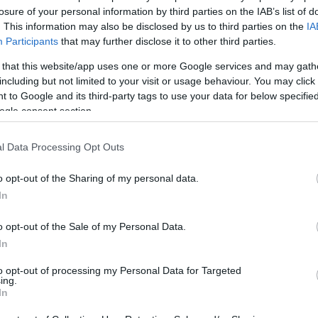
losure of your personal information by third parties on the IAB’s list of
assz halloweeni
. This information may also be disclosed by us to third parties on the
IA
Participants
that may further disclose it to other third parties.
 that this website/app uses one or more Google services and may gath
including but not limited to your visit or usage behaviour. You may click 
 to Google and its third-party tags to use your data for below specifi
népszerűbb a halloweeni tökfaragás, és az
ogle consent section.
dekorációk is évről-évre nagyobb teret hódítanak.
alkodott a fantázia az előkertek felett, és egy új
 minket halloween alkalmából. Most ilyen
l Data Processing Opt Outs
lak benneteket, hát ha…
o opt-out of the Sharing of my personal data.
In
tovább
o opt-out of the Sale of my Personal Data.
Szólj hozzá!
In
to opt-out of processing my Personal Data for Targeted
ing.
In
kötlet