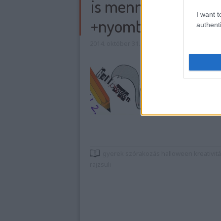
is menni fog [rajzsul
I want t
+nyomtatható sabl
authenti
2014. október 31.
•
mokuspanna
Itt van Halloween
éjszakája. Rémesen
burkolózott, sze
egy klassz tökfej 
szörny- ... akaro
gyerek
szórakozás
halloween
kreativit
rajzsuli