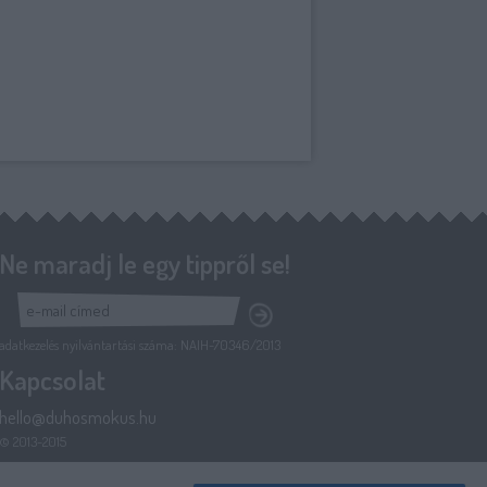
Ne maradj le egy tippről se!
adatkezelés nyilvántartási száma: NAIH-70346/2013
Kapcsolat
hello@duhosmokus.hu
© 2013-2015