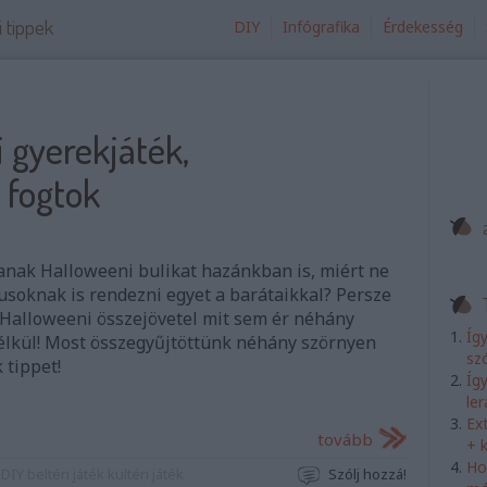
i tippek
DIY
Infógrafika
Érdekesség
 gyerekjáték,
 fogtok
anak Halloweeni bulikat hazánkban is, miért ne
usoknak is rendezni egyet a barátaikkal? Persze
 Halloweeni összejövetel mit sem ér néhány
Íg
élkül! Most összegyűjtöttünk néhány szörnyen
sz
 tippet!
Íg
le
Ex
tovább
+ 
Ho
DIY
beltéri játék
kültéri játék
Szólj hozzá!