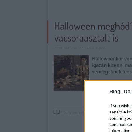
Halloween meghódí
vacsoraasztalt is
2018. október 22.
•
Mókuspolli
Halloweenkor vend
igazán kitenni ma
vendégeknek leesen
Blog -
Do 
If you wish 
sensitive in
halloween
étkezés
dekoráció
confirm you
continue se
information 