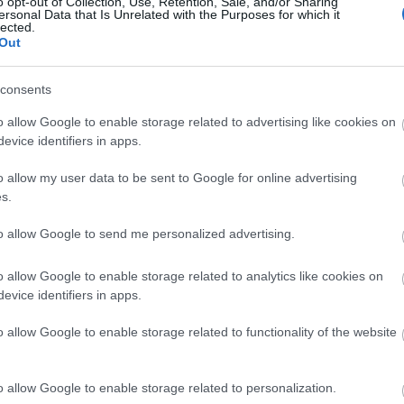
o opt-out of Collection, Use, Retention, Sale, and/or Sharing
karsz a buli
ersonal Data that Is Unrelated with the Purposes for which it
lected.
Out
consents
se elsősorban az angolszász területeken terjedt
o allow Google to enable storage related to advertising like cookies on
b tartjuk mi is. Mi mókusok, mindenképp! :)
evice identifiers in apps.
jelmezekben sétálnak a gyerekek háztól-házig és
o allow my user data to be sent to Google for online advertising
t!" felkiáltással édességet gyűjtenek, a felnőttek
s.
bulikban mulatnak. Mi…
to allow Google to send me personalized advertising.
tovább
o allow Google to enable storage related to analytics like cookies on
ez
varrás
DIY
1
komment
evice identifiers in apps.
o allow Google to enable storage related to functionality of the website
weenre - Neked
o allow Google to enable storage related to personalization.