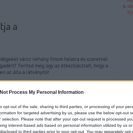
mó
Kl
fű
tja a
égeket vársz néhány finom falatra és szeretnél
gadért? Terítsd meg úgy az étkezőasztalt, hogy a
 az álla a látványtól!
Not Process My Personal Information
tovább
to opt-out of the sale, sharing to third parties, or processing of your per
formation for targeted advertising by us, please use the below opt-out s
Szólj hozzá!
r selection. Please note that after your opt-out request is processed y
eing interest-based ads based on personal information utilized by us or
disclosed to third parties prior to your opt-out. You may separately opt-