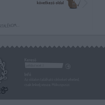
következő oldal
Kereső
Infó
Az oldalon található cikkeket
viheted,
csak linkelj vissza
. Mókuspuszi.