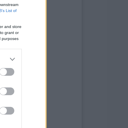
 downstream
B’s List of
er and store
to grant or
ed purposes