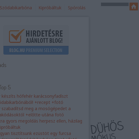
Szódabikarbóna
Kipróbáltuk
Spórolás
ads
Top 5
y készíts hófehér karácsonyfadíszt
ódabikarbónából! +recept +fotó
y szabadítsd meg a mosógépedet a
rakódásoktól +előtte-utána fotó
tra gyors megoldás herpesz ellen, házilag
kipróbáltuk
gyan tisztítsunk ezüstöt egy furcsa