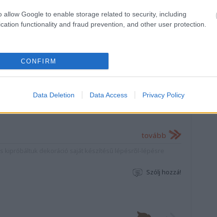
i]
o allow Google to enable storage related to security, including
on
cation functionality and fraud prevention, and other user protection.
, a szellemek, boszorkák, szörnyek
CONFIRM
 rajzolsz? Eljött a te időd! Akár a lepedőbe
llemként a lakásban rohangáló kismókusod nyúz
rajzért vagy cuki denevérdekorációért, akár a
Data Deletion
Data Access
Privacy Policy
m mondani…
tovább
ás
kipróbáltuk
dekoráció
saját készítésű
lépésről-lépésre
Szólj hozzá!