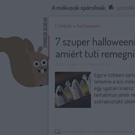
A mókusok spórolnak.
spórolás
Címkék
»
halloween
7 szuper halloweeni
amiért tuti remegni
2019. október 21.
•
Mókuspolli
Egyre többen tart
lehetne a kis mók
egy igazán klassz
tematikus játék n
szórakoztató játék
szülinap
gyerek
halloween
gyerekjáték