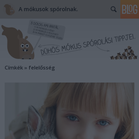
A mókusok spórolnak.
Címkék
»
felelősség