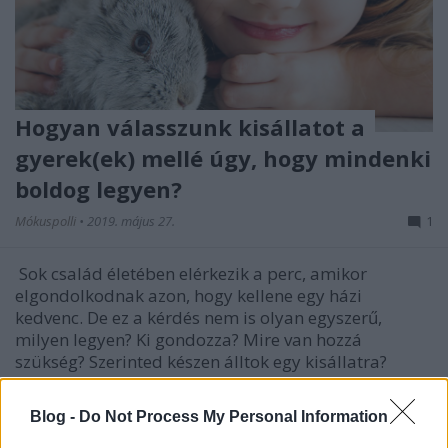
Hogyan válasszunk kisállatot a
gyerek(ek) mellé úgy, hogy mindenki
boldog legyen?
Mókuspolli
•
2019. május 27.
1
Sok család életében elérkezik a perc, amikor
elgondolkodnak azon, hogy kellene egy házi
kedvenc. De ez a kérdés nem is olyan egyszerű,
milyen legyen? Ki gondozza? Mire van hozzá
szükség? Szerinted készen álltok egy kisállatra?
Kiderül. ;)
Blog -
Do Not Process My Personal Information