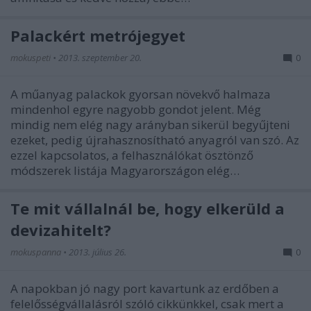
Palackért metrójegyet
mokuspeti
•
2013. szeptember 20.
0
A műanyag palackok gyorsan növekvő halmaza
mindenhol egyre nagyobb gondot jelent. Még
mindig nem elég nagy arányban sikerül begyűjteni
ezeket, pedig újrahasznosítható anyagról van szó. Az
ezzel kapcsolatos, a felhasználókat ösztönző
módszerek listája Magyarországon elég…
Te mit vállalnál be, hogy elkerüld a
devizahitelt?
mokuspanna
•
2013. július 26.
0
A napokban jó nagy port kavartunk az erdőben a
felelősségvállalásról szóló cikkünkkel, csak mert a