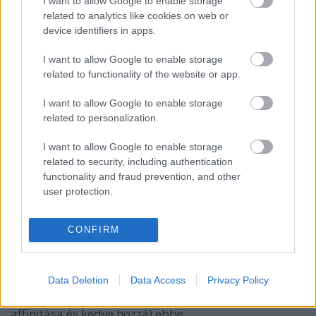
mokuspeti
•
2013. november 22.
0
I want to allow Google to enable storage
related to analytics like cookies on web or
device identifiers in apps.
Hivatalosan is itt a madarak koplaló szezonja.
Ilyenkor nem is kérdés, hogy egy gondos mókus
I want to allow Google to enable storage
megosztja a madarakkal az éléskamráját, hiszen a
related to functionality of the website or app.
madarak nem tudnak a neten házhozrendelni.
Szoros, tiszta és teljesen átlátható pályázati
I want to allow Google to enable storage
rendszerben elnyertem egy Nemzeti Madáretető…
related to personalization.
I want to allow Google to enable storage
Társasjáték programozó ovisoknak
related to security, including authentication
+fotó +videó
functionality and fraud prevention, and other
user protection.
mokuspeti
•
2013. október 18.
0
CONFIRM
Jelenleg a TOP10 legjobban fizetett állások egyike a
programozó. Ráadásul nem kell különösebb
előrelátó készséggel rendelkeznünk ahhoz, hogy
Data Deletion
Data Access
Privacy Policy
felismerjük: a világunk egyre jobban digitalizálódik.
Így nem is kérdés, hogy gyerekünket (ha van
affinitása és kedve hozzá) ebbe…