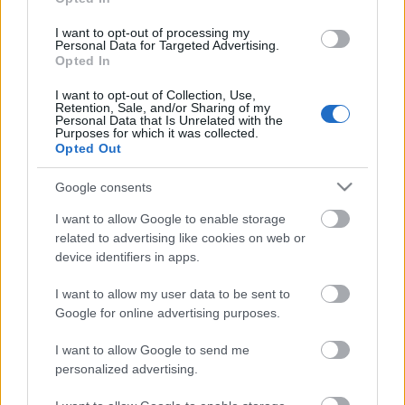
ugatnak, futkároznak, illetve a nem annyira…
I want to opt-out of processing my
Personal Data for Targeted Advertising.
Opted In
Hogyan lehetsz felelős gazdi és
hogyan lehet fajtatiszta négylábúd
I want to opt-out of Collection, Use,
Retention, Sale, and/or Sharing of my
szinte ingyen?
Personal Data that Is Unrelated with the
Purposes for which it was collected.
Opted Out
mokuspanna
•
2015. január 20.
0
Google consents
Képzeld magad elé a következő jelenetet: A szülinapi
torta mellett egy díszes doboz áll, a gyermeked
I want to allow Google to enable storage
izgatott kíváncsisággal bontogatja a masnit majd
related to advertising like cookies on web or
device identifiers in apps.
boldogan, kacagva öleli magához a papírok közül
farokcsóválva a karjaiba ugró kiskutyát. Vaku villan,
I want to allow my user data to be sent to
mindenki örül... Ugye…
Google for online advertising purposes.
Nyiss Te is Nemzeti Madáretetőt!
I want to allow Google to send me
personalized advertising.
+kép +nyomtatható sablon