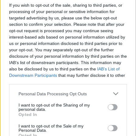
If you wish to opt-out of the sale, sharing to third parties, or
processing of your personal or sensitive information for
targeted advertising by us, please use the below opt-out
section to confirm your selection. Please note that after your
opt-out request is processed you may continue seeing
interest-based ads based on personal information utilized by
us or personal information disclosed to third parties prior to
your opt-out. You may separately opt-out of the further
disclosure of your personal information by third parties on the
IAB’s list of downstream participants. This information may
also be disclosed by us to third parties on the
IAB’s List of
Downstream Participants
that may further disclose it to other
Kutyafuttatás vagy sétáltatás?
third parties.
Please note that this website/app uses one or more Google
mokuspanna
•
2015. február 05.
0
Personal Data Processing Opt Outs
services and may gather and store information including but
not limited to your visit or usage behaviour. You may click to
I want to opt-out of the Sharing of my
Leginkább a (bel)városban élő embereknek, ha azt
personal data.
grant or deny consent to Google and its third-party tags to
Opted In
mondom, kutyasétáltatás, esetleg kutyafuttatás,
use your data for below specified purposes in below Google
akkor manapság az a kép jelenik meg, ahogy egy
consent section.
I want to opt-out of the Sale of my
kutyafuttatóban a gazdik kis csoportokban állva
Personal Data.
beszélgetnek, a kutyák meg ásnak, játszanak,
Opted In