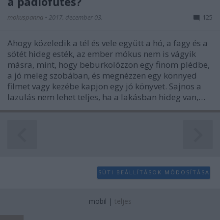
a padlófűtés?
mokuspanna
•
2017. december 03.
125
Ahogy közeledik a tél és vele együtt a hó, a fagy és a
sötét hideg esték, az ember mókus nem is vágyik
másra, mint, hogy beburkolózzon egy finom plédbe,
a jó meleg szobában, és megnézzen egy könnyed
filmet vagy kezébe kapjon egy jó könyvet. Sajnos a
lazulás nem lehet teljes, ha a lakásban hideg van,…
SÜTI BEÁLLÍTÁSOK MÓDOSÍTÁSA
mobil
|
teljes