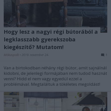
Hogy lesz a nagyi régi bútorából a
legklasszabb gyerekszoba
kiegészítő? Mutatom!
Mókuspolli
•
2019. november 24.
1
Van a birtokodban néhány régi bútor, amit sajnálnál
kidobni, de jelenlegi formájában nem tudod hasznát
venni? Hidd el nem vagy egyedül ezzel a
problémával. Megtaláltuk a tökéletes megoldást!