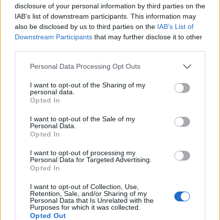
rezsiről van szó? Szerintem mindenki, szóval most
disclosure of your personal information by third parties on the
ebben adok egy-két praktikus tippet.
IAB’s list of downstream participants. This information may
also be disclosed by us to third parties on the
IAB’s List of
Downstream Participants
that may further disclose it to other
third parties.
Please note that this website/app uses one or more Google
Personal Data Processing Opt Outs
services and may gather and store information including but
not limited to your visit or usage behaviour. You may click to
I want to opt-out of the Sharing of my
personal data.
grant or deny consent to Google and its third-party tags to
Opted In
use your data for below specified purposes in below Google
consent section.
I want to opt-out of the Sale of my
Personal Data.
Opted In
I want to opt-out of processing my
Personal Data for Targeted Advertising.
Opted In
Ezért vásárolj online, ha itt az ideje a
I want to opt-out of Collection, Use,
Retention, Sale, and/or Sharing of my
Personal Data that Is Unrelated with the
lakásfelújításnak!
Purposes for which it was collected.
Opted Out