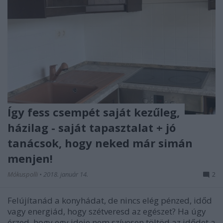
Így fess csempét saját kezűleg,
házilag - saját tapasztalat + jó
tanácsok, hogy neked már simán
menjen!
Mókuspolli
•
2018. január 14.
2
Felújítanád a konyhádat, de nincs elég pénzed, időd
vagy energiád, hogy szétveresd az egészet? Ha úgy
érzed, hogy egy ideje nem szívesen töltöd az idődet a