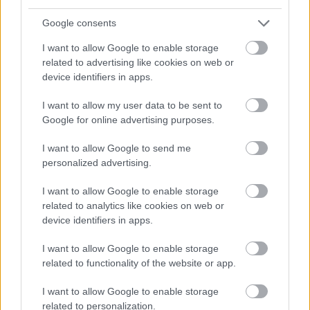
Mókuspolli
•
2018. február 07.
1
Google consents
Online vásárolni a mai világban már megszokott
I want to allow Google to enable storage
dolognak számít, rengeteg időt és gyakran pénzt is
related to advertising like cookies on web or
lehet vele spórolni. Nehéz leszokni arról, hogy
device identifiers in apps.
minden megvásárolni kívánt terméket külön
megtapogassunk, megforgassunk, megszagoljunk
I want to allow my user data to be sent to
és hasonló vizsgálatoknak vessünk alá, mielőtt a
Google for online advertising purposes.
kosárba kerülne.…
I want to allow Google to send me
personalized advertising.
I want to allow Google to enable storage
related to analytics like cookies on web or
device identifiers in apps.
I want to allow Google to enable storage
related to functionality of the website or app.
I want to allow Google to enable storage
related to personalization.