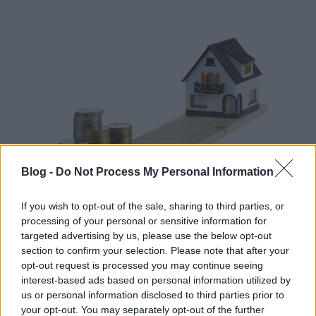
Blog -
Do Not Process My Personal Information
If you wish to opt-out of the sale, sharing to third parties, or
processing of your personal or sensitive information for
Te is utálod, hogy magas a rezsi?
targeted advertising by us, please use the below opt-out
Csökkentsd!
section to confirm your selection. Please note that after your
opt-out request is processed you may continue seeing
Mókuspolli
•
2018. március 05.
0
interest-based ads based on personal information utilized by
us or personal information disclosed to third parties prior to
Ki ne szeretne csökkenteni a kiadásain, főleg ha a
your opt-out. You may separately opt-out of the further