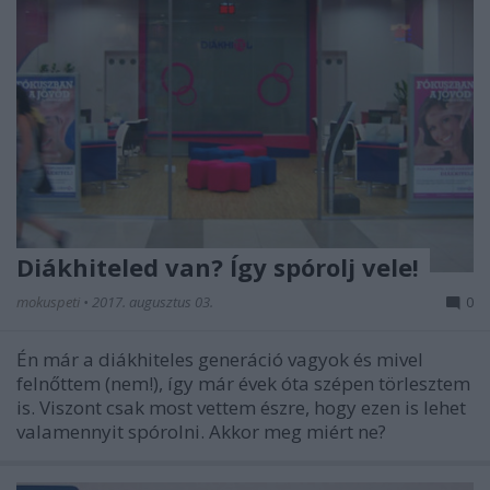
Diákhiteled van? Így spórolj vele!
mokuspeti
•
2017. augusztus 03.
0
Én már a diákhiteles generáció vagyok és mivel
felnőttem (nem!), így már évek óta szépen törlesztem
is. Viszont csak most vettem észre, hogy ezen is lehet
valamennyit spórolni. Akkor meg miért ne?