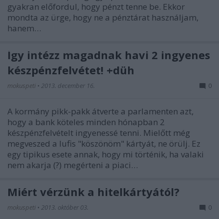
gyakran előfordul, hogy pénzt tenne be. Ekkor
mondta az ürge, hogy ne a pénztárat használjam,
hanem…
Így intézz magadnak havi 2 ingyenes
készpénzfelvétet! +düh
mokuspeti
•
2013. december 16.
0
A kormány pikk-pakk átverte a parlamenten azt,
hogy a bank köteles minden hónapban 2
készpénzfelvételt ingyenessé tenni. Mielőtt még
megveszed a lufis "köszönöm" kártyát, ne örülj. Ez
egy tipikus esete annak, hogy mi történik, ha valaki
nem akarja (?) megérteni a piaci…
Miért vérzünk a hitelkártyától?
mokuspeti
•
2013. október 03.
0