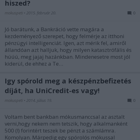
hiszed?
mokuspeti
•
2015. február 20.
0
Jó barátunk, a Bankráció vette magára a
kezdeményező szerepet, hogy felmérje az itthoni
pénzügyi intelligenciát. Igen, azt mérik fel, amiről
állandóan azt halljuk, hogy milyen katasztrófális és
húúú, meg jajaj hazánkban. Mindenesetre most jól
kiderül, de ehhez a Te…
Így spórold meg a készpénzbefizetés
díját, ha UniCredit-es vagy!
mokuspeti
•
2014. július 19.
0
Voltam bent bankban mókusmanccsal az asztalt
verni,hogy nekem nem tetszik, hogy alkalmanként
500 (!) forintért teszek be pénzt a számlámra.
Komolyan. Márpedig egy spórolós mókussal