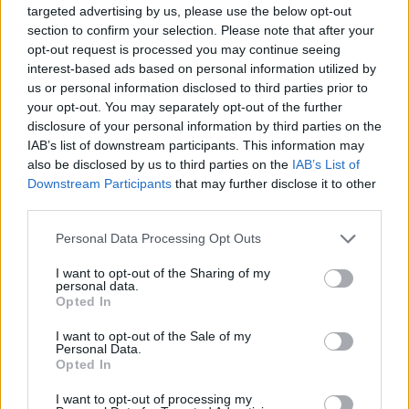
Ha lejárt a bankkártyád vagy klubkártyád és csak
targeted advertising by us, please use the below opt-out
egyszerűen kidobnád, akkor ne tedd! Mutatok 9
section to confirm your selection. Please note that after your
szuper lehetőséget, amiből biztosan lesz több olyan
opt-out request is processed you may continue seeing
is, amire te is azt fogod mondani, hogy “De jó!”.
interest-based ads based on personal information utilized by
Lássuk!
us or personal information disclosed to third parties prior to
your opt-out. You may separately opt-out of the further
disclosure of your personal information by third parties on the
IAB’s list of downstream participants. This information may
also be disclosed by us to third parties on the
IAB’s List of
Downstream Participants
that may further disclose it to other
third parties.
Please note that this website/app uses one or more Google
Personal Data Processing Opt Outs
services and may gather and store information including but
not limited to your visit or usage behaviour. You may click to
I want to opt-out of the Sharing of my
personal data.
grant or deny consent to Google and its third-party tags to
Opted In
use your data for below specified purposes in below Google
consent section.
I want to opt-out of the Sale of my
Personal Data.
Opted In
Simple - egy alkalmazás, ami
I want to opt-out of processing my