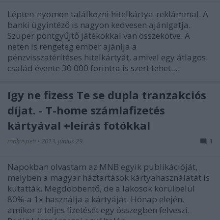
Lépten-nyomon találkozni hitelkártya-reklámmal. A
banki ügyintéző is nagyon kedvesen ajánlgatja.
Szuper pontgyűjtő játékokkal van összekötve. A
neten is rengeteg ember ajánlja a
pénzvisszatérítéses hitelkártyát, amivel egy átlagos
család évente 30 000 forintra is szert tehet.…
Így ne fizess Te se dupla tranzakciós
díjat. - T-home számlafizetés
kártyával +leírás fotókkal
mokuspeti
•
2013. június 29.
1
Napokban olvastam az MNB egyik publikációját,
melyben a magyar háztartások kártyahasználatát is
kutatták. Megdöbbentő, de a lakosok körülbelül
80%-a 1x használja a kártyáját. Hónap elején,
amikor a teljes fizetését egy összegben felveszi.