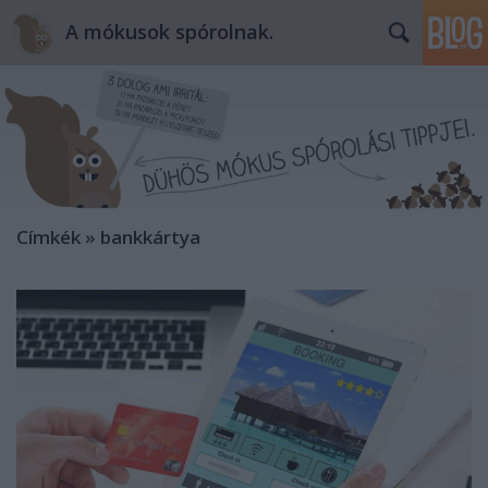
A mókusok spórolnak.
Címkék
»
bankkártya