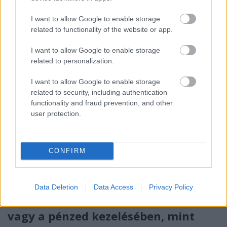
I want to allow Google to enable storage
Ha nem így veszed az autópálya-
related to functionality of the website or app.
matricádat, akkor van egy rossz
I want to allow Google to enable storage
hírem!
related to personalization.
mokuspanna
•
2016. június 28.
0
I want to allow Google to enable storage
related to security, including authentication
functionality and fraud prevention, and other
(x) Autópálya-matricát többféleképpen is tudunk
user protection.
vásárolni: ezek igazából 3 nagy csoportba
foglalhatóak: amikor lesz matricánk - de magas
pluszköltségért, amikor lesz matricánk - a
legkevesebb pluszköltséggel, sőt... akár minden
CONFIRM
pluszköltség nélkül, valamint amikor matricánk is
lesz, nem is a…
Data Deletion
Data Access
Privacy Policy
Teszteld magad! Tényleg olyan jó
vagy a pénzed kezelésében, mint