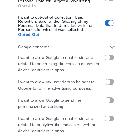
Personal Data for Targeted Advertising.
megkönnyíti a vásárlást!
Opted In
mokuspanna
•
2016. július 15.
0
I want to opt-out of Collection, Use,
Retention, Sale, and/or Sharing of my
Personal Data that Is Unrelated with the
Purposes for which it was collected.
Oké, bevallom, én egy olyan mókus vagyok, akinek
Opted Out
hobbija a filmek. Ezt úgy kell elképzelni, hogy heti
rendszerességgel fogyasztom a mozijegyeket.
Google consents
I want to allow Google to enable storage
related to advertising like cookies on web or
device identifiers in apps.
I want to allow my user data to be sent to
Google for online advertising purposes.
I want to allow Google to send me
personalized advertising.
I want to allow Google to enable storage
related to analytics like cookies on web or
device identifiers in apps.