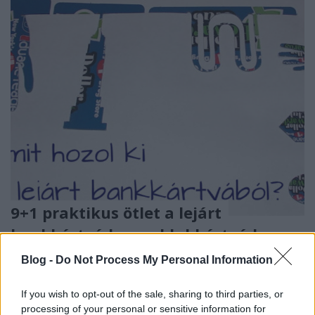
9+1 praktikus ötlet a lejárt
bankkártyád vagy klubkártyád
újrahasznosítására
Blog -
Do Not Process My Personal Information
mokuspanna
•
2016. szeptember 29.
9
If you wish to opt-out of the sale, sharing to third parties, or
processing of your personal or sensitive information for