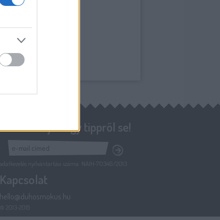
Ne maradj le egy tippről se!
adatkezelés nyilvántartási száma: NAIH-70346/2013
Kapcsolat
hello@duhosmokus.hu
© 2013-2015