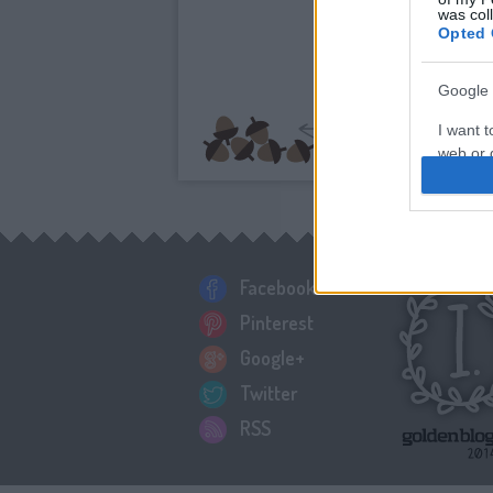
was col
Opted 
Google 
I want t
web or d
I want t
purpose
I want 
Facebook
I want t
Pinterest
web or d
Google+
I want t
Twitter
or app.
RSS
I want t