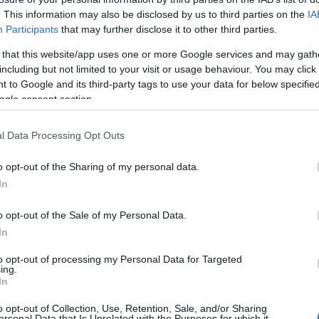
mó
. This information may also be disclosed by us to third parties on the
IA
Kl
fű
Participants
that may further disclose it to other third parties.
 videót a
 that this website/app uses one or more Google services and may gath
including but not limited to your visit or usage behaviour. You may click 
15 év múlva is
 to Google and its third-party tags to use your data for below specifi
ogle consent section.
l Data Processing Opt Outs
rajta valaha, hogy hogyan talál meg Téged oly
o opt-out of the Sharing of my personal data.
ek a játszótér hatalmas embertömegében is?
In
s mintha egy fénycsóva lenne a fejed felett, úgy
igazán szüksége van rád. De mi lenne, ha be
o opt-out of the Sale of my Personal Data.
 szeme és…
In
to opt-out of processing my Personal Data for Targeted
ing.
tovább
In
ny
gondolatébresztő
anyák napja
Szólj hozzá!
o opt-out of Collection, Use, Retention, Sale, and/or Sharing
ersonal Data that Is Unrelated with the Purposes for which it