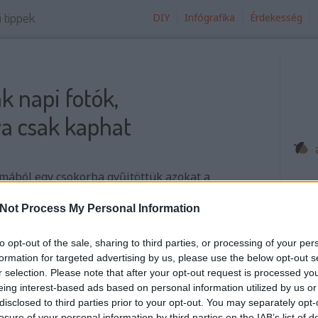
i tippek
DIY
Infógrafika
Érdekesség
k napi fotók,
a csak kaphat
mából egy csokorba gyűjtöttük azokat a
kívül kreatív családi fénykép készítési
 segítségével te megörvendeztetheted az
Not Process My Personal Information
Íg
mosolyt csalj az arcára.
sz
to opt-out of the sale, sharing to third parties, or processing of your per
Íg
formation for targeted advertising by us, please use the below opt-out s
le
r selection. Please note that after your opt-out request is processed y
Ex
tovább
eing interest-based ads based on personal information utilized by us or
+ 
disclosed to third parties prior to your opt-out. You may separately opt-
Ho
nyák napja
meglepetés
kreativitás
DIY
1
komment
losure of your personal information by third parties on the IAB’s list of