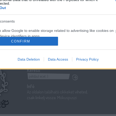
lected.
Out
consents
o allow Google to enable storage related to advertising like cookies on
evice identifiers in apps.
CONFIRM
o allow my user data to be sent to Google for online advertising
s.
Data Deletion
Data Access
Privacy Policy
to allow Google to send me personalized advertising.
Kereső
o allow Google to enable storage related to analytics like cookies on
evice identifiers in apps.
Infó
o allow Google to enable storage related to functionality of the website
Az oldalon található cikkeket
viheted,
csak linkelj vissza
. Mókuspuszi.
o allow Google to enable storage related to personalization.