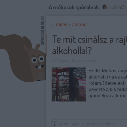
A mókusok spórolnak.
spórolás
Címkék
»
alkohol
Te mit csinálsz a ra
alkohollal?
2014. július 11.
•
mokuspeti
Helló. Mókus vagy
alkoholt (na ez a
rólam. Illetve aki
beverte a kis buk
ajándékba alkohol
alkohol
japán
innováció
ajándék
ötlet