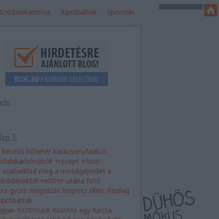
Szódabikarbóna
Kipróbáltuk
Spórolás
ads
Top 5
y készíts hófehér karácsonyfadíszt
ódabikarbónából! +recept +fotó
y szabadítsd meg a mosógépedet a
rakódásoktól +előtte-utána fotó
tra gyors megoldás herpesz ellen, házilag
kipróbáltuk
gyan tisztítsunk ezüstöt egy furcsa