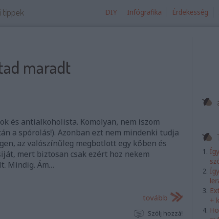
i tippek
DIY
Infógrafika
Érdekesség
jtad maradt
ok és antialkoholista. Komolyan, nem iszom
ztán a spórolás!). Azonban ezt nem mindenki tudja
 igen, az valószínűleg megbotlott egy kőben és
Íg
siját, mert biztosan csak ezért hoz nekem
sz
t. Mindig. Ám…
Íg
le
Ex
tovább
+ 
Ho
Szólj hozzá!