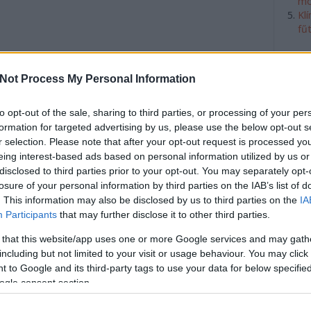
mó
Kl
fű
 italunkat
Not Process My Personal Information
zeznénk?
to opt-out of the sale, sharing to third parties, or processing of your per
formation for targeted advertising by us, please use the below opt-out s
, mint a vizezett alkohol. Mondom ezt absztinens
r selection. Please note that after your opt-out request is processed y
ztos vagyok benne, hogy Te sem szereted, amikor
eing interest-based ads based on personal information utilized by us or
a pohárban. Legalábbis nem mindegyikben.
disclosed to third parties prior to your opt-out. You may separately opt-
á megoldás, ráadásul olyan, ami roppant
losure of your personal information by third parties on the IAB’s list of
yben mókusmenő is.
. This information may also be disclosed by us to third parties on the
IA
Participants
that may further disclose it to other third parties.
 that this website/app uses one or more Google services and may gath
tovább
including but not limited to your visit or usage behaviour. You may click 
tuk
jégkocka
könnyen megvalósítható
Szólj hozzá!
 to Google and its third-party tags to use your data for below specifi
ogle consent section.