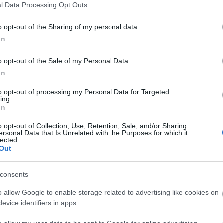
l Data Processing Opt Outs
ol csúszna le,
o opt-out of the Sharing of my personal data.
te 180 ezret?
In
o opt-out of the Sale of my Personal Data.
In
a? Whisky? Vodka? Tequila? Mondjuk ebben a
 :D Ha szereted az alkoholt és még nincs meg
to opt-out of processing my Personal Data for Targeted
 lehet az! Hihetetlen, de létezik: megjelent
ing.
irdetés, amelyben fizetett alkoholfogyasztókat
In
ló: Ingyen pia +…
o opt-out of Collection, Use, Retention, Sale, and/or Sharing
ersonal Data that Is Unrelated with the Purposes for which it
lected.
Out
tovább
Szólj hozzá!
consents
o allow Google to enable storage related to advertising like cookies on
evice identifiers in apps.
i" -tényleg?
o allow my user data to be sent to Google for online advertising