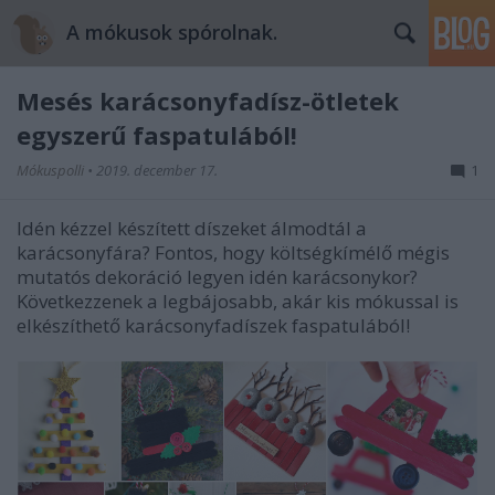
A mókusok spórolnak.
Mesés karácsonyfadísz-ötletek
egyszerű faspatulából!
Mókuspolli
•
2019. december 17.
1
Idén kézzel készített díszeket álmodtál a
karácsonyfára? Fontos, hogy költségkímélő mégis
mutatós dekoráció legyen idén karácsonykor?
Következzenek a legbájosabb, akár kis mókussal is
elkészíthető karácsonyfadíszek faspatulából!