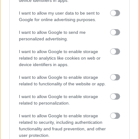
device identifiers in apps.
I want to allow my user data to be sent to
Angyalkák
Google for online advertising purposes.
Ha ők vigyáznak rátok a karácsonyfa ágai között
I want to allow Google to send me
megbújva, akkor biztos boldog lesz az ünnep.
personalized advertising.
I want to allow Google to enable storage
related to analytics like cookies on web or
device identifiers in apps.
I want to allow Google to enable storage
related to functionality of the website or app.
I want to allow Google to enable storage
Karácsonyi házikó
related to personalization.
Ugye milyen mesébe illően hívogatók ezek a kis téli
I want to allow Google to enable storage
házikók? Az édesség dekoráció már csak hab a
related to security, including authentication
házon. :)
functionality and fraud prevention, and other
user protection.