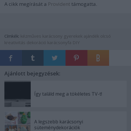
A cikk megírását a
Provident
támogatta.
Címkék:
kézműves
karácsony
gyerekek
ajándék
olcsó
kreativitás
dekoráció
karácsonyfa
DIY
Ajánlott bejegyzések:
Így találd meg a tökéletes TV-t!
A legszebb karácsonyi
süteménydekorációk