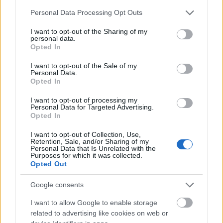
karakter a karácsonyfán.
Please note that this website/app uses one or more Google
Personal Data Processing Opt Outs
services and may gather and store information including but
not limited to your visit or usage behaviour. You may click to
I want to opt-out of the Sharing of my
personal data.
grant or deny consent to Google and its third-party tags to
Opted In
use your data for below specified purposes in below Google
consent section.
I want to opt-out of the Sale of my
Personal Data.
Opted In
I want to opt-out of processing my
Personal Data for Targeted Advertising.
Opted In
I want to opt-out of Collection, Use,
Retention, Sale, and/or Sharing of my
Personal Data that Is Unrelated with the
Purposes for which it was collected.
Opted Out
Google consents
I want to allow Google to enable storage
related to advertising like cookies on web or