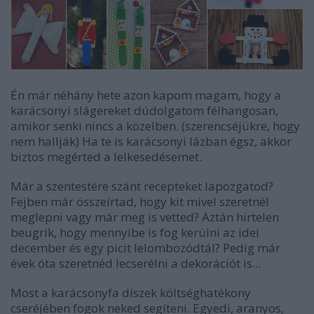
Én már néhány hete azon kapom magam, hogy a
karácsonyi slágereket dúdolgatom félhangosan,
amikor senki nincs a közelben. (szerencséjükre, hogy
nem hallják) Ha te is karácsonyi lázban égsz, akkor
biztos megérted a lelkesedésemet.
Már a szentestére szánt recepteket lapozgatod?
Fejben már összeírtad, hogy kit mivel szeretnél
meglepni vagy már meg is vetted? Aztán hirtelen
beugrik, hogy mennyibe is fog kerülni az idei
december és egy picit lelombozódtál? Pedig már
évek óta szeretnéd lecserélni a dekorációt is...
Most a karácsonyfa díszek költséghatékony
cseréjében fogok neked segíteni. Egyedi, aranyos,