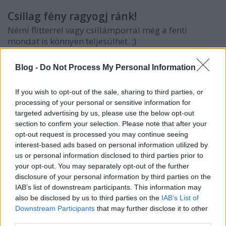
Csillag fény ragyogj ránk!
Némi flitterrel vagy csillámporral még a fenti
mondat is könnyen teljesülhet. ;)
Blog -
Do Not Process My Personal Information
If you wish to opt-out of the sale, sharing to third parties, or
processing of your personal or sensitive information for
targeted advertising by us, please use the below opt-out
section to confirm your selection. Please note that after your
opt-out request is processed you may continue seeing
interest-based ads based on personal information utilized by
us or personal information disclosed to third parties prior to
your opt-out. You may separately opt-out of the further
A pocakos piros bácsi
disclosure of your personal information by third parties on the
Az angolszász szokások terjedése miatt kissé kezd
IAB’s list of downstream participants. This information may
káoszba fulladni, hogy most mikulás, télapó vagy a
also be disclosed by us to third parties on the
IAB’s List of
jézuska hozza az ajándékokat, de bármelyiket is
Downstream Participants
that may further disclose it to other
mesélitek a kicsiknek szerintem belefér egy hasonló
third parties.