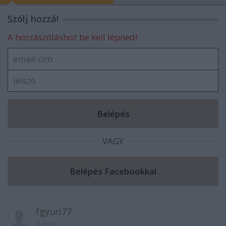
Szólj hozzá!
A hozzászóláshoz be kell lépned!
VAGY
fgyuri77
6 éve