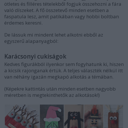
ötletes és filléres tételekből fogjuk összehozni a fára
való díszeket. A fő összetevő minden esetben a
faspatula lesz, amit patikában vagy hobbi boltban
érdemes keresni.
De lássuk mi mindent lehet alkotni ebből az
egyszerű alapanyagból:
Karácsonyi cukiságok
Kedves figurákból ilyenkor sem fogyhatunk ki, hiszen
a kicsik rajonganak értük. A teljes választék nélkül itt
van néhány igazán megkapó alkotás a témában.
(Képekre kattintás után minden esetben nagyobb
méretben is megtekinthetők az alkotások!)