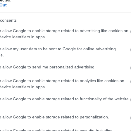
rdemes hinni. A lemért adatok alapján,
majd a
Out
gyan olyan messze a kiszemelt TV-től
és figyeld meg,
consents
imum a kiszemelt helyre?
Van egyáltalán észerű
? Elképzelhető, hogy a TV állványon egyszerűen
o allow Google to enable storage related to advertising like cookies on
üléknek.
evice identifiers in apps.
őben lecseréled a dohányzóasztalt, a kanapét vagy
o allow my user data to be sent to Google for online advertising
en valami belelóghat-e a képernyőbe, (ezt
s.
nnek a valószínűségét egy percig!
to allow Google to send me personalized advertising.
o allow Google to enable storage related to analytics like cookies on
evice identifiers in apps.
o allow Google to enable storage related to functionality of the website
o allow Google to enable storage related to personalization.
o allow Google to enable storage related to security, including