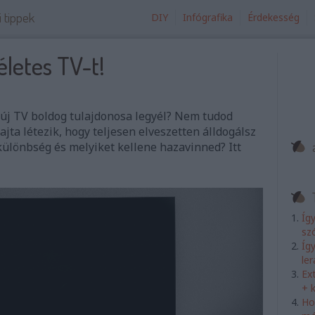
i tippek
DIY
Infógrafika
Érdekesség
életes TV-t!
 új TV boldog tulajdonosa legyél? Nem tudod
ajta létezik, hogy teljesen elveszetten álldogálsz
különbség és melyiket kellene hazavinned? Itt
Íg
sz
Íg
le
Ex
+ 
Ho