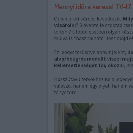
Mennyi időre keresel TV-t?
Önismereti kérdés következik:
Mily
vásárolni?
3 évente le szoktad cser
tölteni? Utóbbi esetben olyan kész
múlva is "használható" lesz majd és
Ez leegyszerűsítve annyit jelent,
ho
alap/beugrós modellt viszel maj
kellemetlenséget fog okozni,
mer
Hosszútávú tervekhez ne a legegys
válaszd, hanem egy olyat, hanem va
tényezőre...