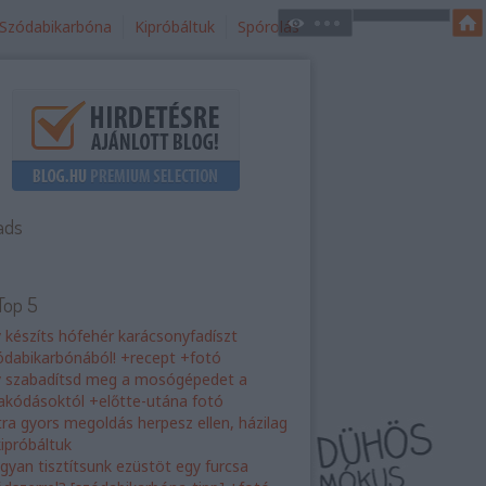
Szódabikarbóna
Kipróbáltuk
Spórolás
ads
Top 5
y készíts hófehér karácsonyfadíszt
ódabikarbónából! +recept +fotó
y szabadítsd meg a mosógépedet a
rakódásoktól +előtte-utána fotó
tra gyors megoldás herpesz ellen, házilag
kipróbáltuk
gyan tisztítsunk ezüstöt egy furcsa