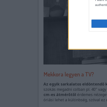
authenti
Mekkora legyen a TV?
Az egyik sarkalatos eldöntendő 
szokás megadni colban pl. 40" vagy
cm-es átmérőtől
érdemes nézegetn
óriási lehet a különbség, szóval ez