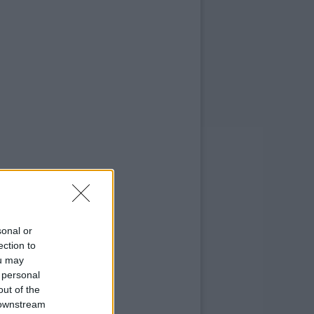
sonal or
ection to
ou may
 personal
out of the
 downstream