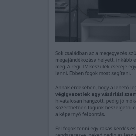
Sok családban az a megegyezés szü
megajándékozása helyett, inkább eg
meg. A régi TV készülék cseréje egy
lenni. Ebben fogok most segíteni.
Annak érdekében, hogy a lehető leg
végigvezetlek egy vásárlási sz
hivatalosan hangzott, pedig jó móka 
Közérthetően fogunk beszélgetni ol
a képernyő felbontás.
Fel fogok tenni egy rakás kérdés é
rendszerezve, neked pedig az lesz a