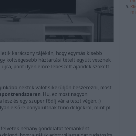
mó
Kl
fű
letik karácsony tájékán, hogy egymás kisebb
y költségesebb háztartási tételt együtt vesznek
 újra, pont ilyen előre lebeszélt ajándék szokott
inkább nektek valót sikerüljön beszerezni, most
empontrendszeren
. Hu, ez most nagyon
lesz és egy szuper fődíj vár a teszt végén. :)
yan elsőre bonyolultnak tűnő dolgokról, mint pl.
s felvetek néhány gondolatot témánként
 dolgod, hogy a rájuk adott válaszaidat tudatosíts