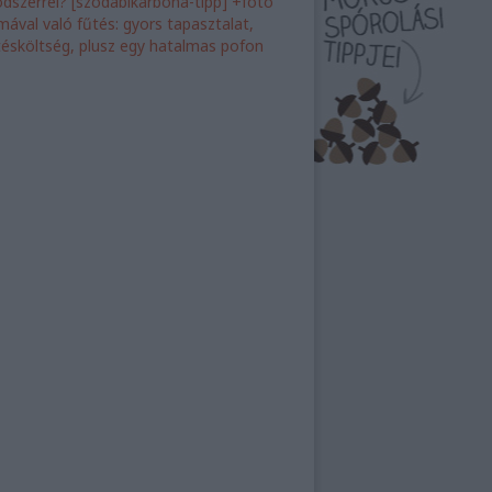
dszerrel? [szódabikarbóna-tipp] +fotó
ímával való fűtés: gyors tapasztalat,
tésköltség, plusz egy hatalmas pofon