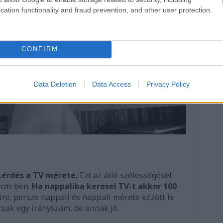
cation functionality and fraud prevention, and other user protection.
CONFIRM
Data Deletion
Data Access
Privacy Policy
kérdés a TV mérete.
Ezt az átló szélességével
 cm-ben.
Ha nappaliba keresel TV-t akkor 100
i, persze nappali és nappali mérete között is
 csak egy irányszám, de annak jó.