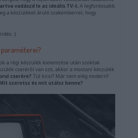
rtva vadászd le az ideális TV-t.
A legfontosabb
g a készüléket áruló szakemberrel, hogy
rdés. :)
 paraméterei?
ok a régi készülék kielemzése után szoktak
szülék cseréről van szó, akkor a mostani készülék
orul cserére?
Túl kicsi? Már nem elég modern?
Mit szeretsz és mit utálsz benne?