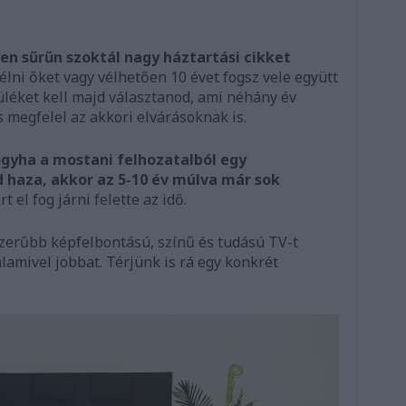
en sűrűn szoktál nagy háztartási cikket
élni őket vagy vélhetően 10 évet fogsz vele együtt
üléket kell majd választanod, ami néhány év
 megfelel az akkori elvárásoknak is.
gyha a mostani felhozatalból egy
d haza, akkor az 5-10 év múlva már sok
t el fog járni felette az idő.
zerűbb képfelbontású, színű és tudású TV-t
lamivel jobbat. Térjünk is rá egy konkrét