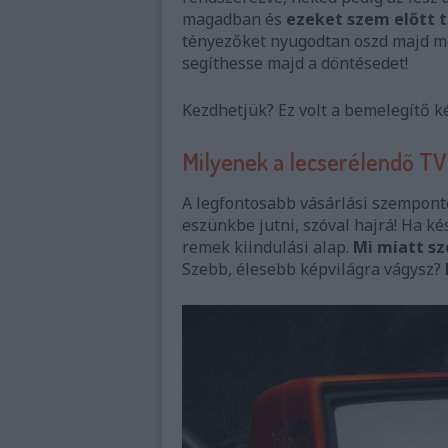
magadban és
ezeket szem előtt ta
tényezőket nyugodtan oszd majd me
segíthesse majd a döntésedet!
Kezdhetjük? Ez volt a bemelegítő ké
Milyenek a lecserélendő TV
A legfontosabb vásárlási szempont
eszünkbe jutni, szóval hajrá! Ha ké
remek kiindulási alap.
Mi miatt sz
Szebb, élesebb képvilágra vágysz?