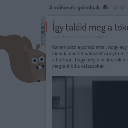
A mókusok spórolnak.
spórolás
Így találd meg a tök
2019. december 14.
•
Mókuspolli
Kacérkodsz a gondolattal, hogy egy
melyik modellt válaszd? Annyiféle-f
a boltban, hogy mégis mi köztük a 
megtalálod a válaszokat!