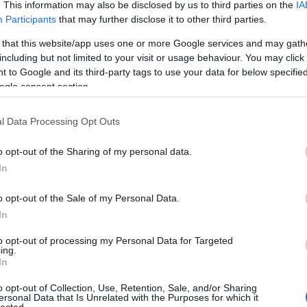
. This information may also be disclosed by us to third parties on the
IA
 helyét és figyeld meg a körülményeket,
pl.
Participants
that may further disclose it to other third parties.
 amikor nézni szoktad?
 that this website/app uses one or more Google services and may gath
liba kerül majd? Előbbiek esetén egy kisebb
including but not limited to your visit or usage behaviour. You may click 
rül majd, ahol évente max két hétig fogod fél-fél
 to Google and its third-party tags to use your data for below specifi
órát fogod nyúzni? Nyilván más minőségű TV is
ogle consent section.
l Data Processing Opt Outs
a falra?
(Olyan apróságokra is térj ki fejben,
udja majd lerántani...)
o opt-out of the Sharing of my personal data.
őszalagot!
In
o opt-out of the Sale of my Personal Data.
a megfelelő TV kiválasztáshoz:
In
ajd nézni?
(Ha szélsőséges a különbség a
to opt-out of processing my Personal Data for Targeted
 akkor a legmesszebbit és a legközelebbit is írd
ing.
a is hatással lesz majd! Bár léteznek különböző
In
rről mekkora képernyőt kellemes nézni, az
o opt-out of Collection, Use, Retention, Sale, and/or Sharing
ek vannak a számítási módokban, hogy inkább a
ersonal Data that Is Unrelated with the Purposes for which it
lected.