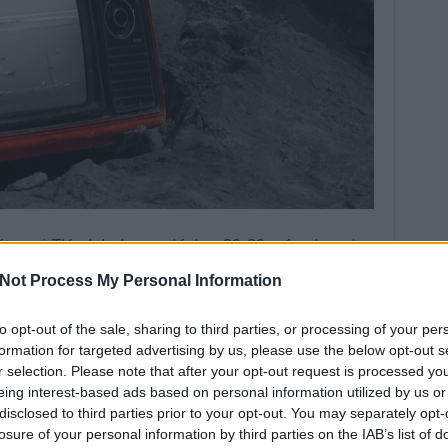
át a mi TV-nk bekapcsoláskor 20-30 másodpercig
ogyha este egy halk film miatt felnyomtuk a
Not Process My Personal Information
or másnap üvölteni fog bekapcsoláskor...Roppant
it nem tudnak kinevelni belőle...a következő TV-
to opt-out of the sale, sharing to third parties, or processing of your per
lajdonság ne legyen a listán.
formation for targeted advertising by us, please use the below opt-out s
r selection. Please note that after your opt-out request is processed y
 TV-t?
eing interest-based ads based on personal information utilized by us or
disclosed to third parties prior to your opt-out. You may separately opt-
ogatni, először mérd fel otthon a terepet!
losure of your personal information by third parties on the IAB’s list of