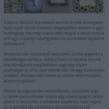
A kézzel készült ajándékok eszmei értéke kimagasló,
ilyen saját kézzel alkotott meglepetést átadni is igazi
boldogság hát még kapni! Idén tegyél a karácsonyfa
alá egy csipetnyi odafigyelést és szeretettet képkeret
formában!
Képkeret sok mindenből készülhet, szinte végtelen a
lehetőségek tárháza. Választhatsz a keretbe kerülő
kép témájának megfelelően vagy egy olyan
apróságot is, ami csak nektek idéz fel egy különleges
emléket. Mindezt elérheted az otthon lévő mutatós
alapanyagokból.
Persze ha egyszerűen tetszetősnek, viccesnek vagy
színben passzolónak találsz egy alapanyagot, akkor
abból is készülhet a tökéletes képkeret, csak rajtad
áll a döntés! Na jöhetnek a gondolatébresztő