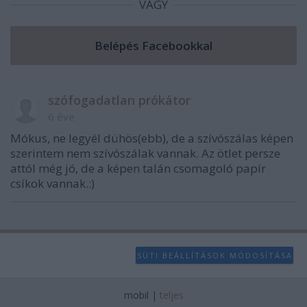
VAGY
szófogadatlan prókátor
6 éve
Mókus, ne legyél dühös(ebb), de a szívószálas képen
szerintem nem szívószálak vannak. Az ötlet persze
attól még jó, de a képen talán csomagoló papír
csíkok vannak.:)
SÜTI BEÁLLÍTÁSOK MÓDOSÍTÁSA
mobil
|
teljes