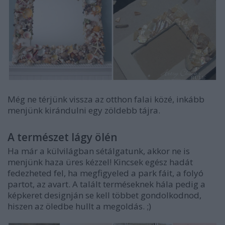
Még ne térjünk vissza az otthon falai közé, inkább
menjünk kirándulni egy zöldebb tájra.
A természet lágy ölén
Ha már a külvilágban sétálgatunk, akkor ne is
menjünk haza üres kézzel! Kincsek egész hadát
fedezheted fel, ha megfigyeled a park fáit, a folyó
partot, az avart. A talált terméseknek hála pedig a
képkeret designján se kell többet gondolkodnod,
hiszen az öledbe hullt a megoldás. ;)