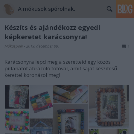
A mókusok spórolnak.
Készíts és ajándékozz egyedi
képkeretet karácsonyra!
Mókuspolli
•
2019. december 09.
1
Karácsonyra lepd meg a szeretteid egy közös
pillanatot ábrázoló fotóval, amit saját készítésű
kerettel koronázol meg!