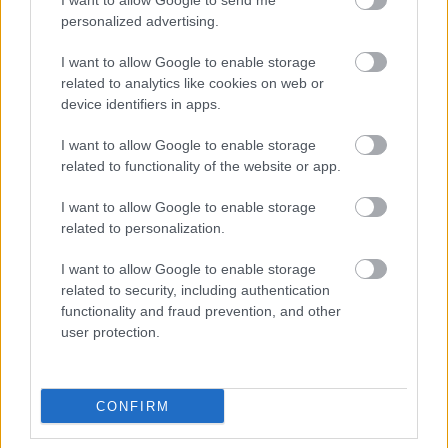
I want to allow Google to send me
csinálj belőle egy szivárványosan mesés keretet!
personalized advertising.
Válogasd ki őket árnyalat vagy szín szerint vagy
egyszerűen engedd rakoncátlanul pezsegni! Egy
I want to allow Google to enable storage
fekete-fehér képet nagyszerűen ellensúlyozhatna.
related to analytics like cookies on web or
Kipróbálod?
device identifiers in apps.
I want to allow Google to enable storage
related to functionality of the website or app.
I want to allow Google to enable storage
related to personalization.
I want to allow Google to enable storage
related to security, including authentication
functionality and fraud prevention, and other
user protection.
CONFIRM