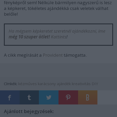
fényképről sem! Nélküle bármilyen nagyszerű is lesz
a képkeret, tökéletes ajándékká csak veletek válhat
belőle!
Ha mégsem képkeretet szeretnél ajándékozni, íme
még 10 szuper ötlet!
Kattints
!
A cikk megírását a
Provident
támogatta.
Címkék:
kézműves
karácsony
ajándék
kreativitás
DIY
Ajánlott bejegyzések: