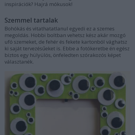
inspirációk? Hajrá mókusok!
Szemmel tartalak
Bohókás és vitathatatlanul egyedi ez a szemes
megoldás. Hobbi boltban vehetsz kész akár mozgó
ufó szemeket, de fehér és fekete kartonból vághatsz
ki saját tervezésűeket is. Ebbe a fotókeretbe én egész
biztos egy hülyülös, önfeledten szórakozós képet
választanék.