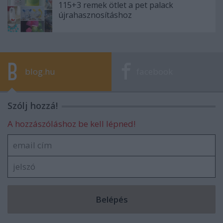
115+3 remek ötlet a pet palack
újrahasznosításhoz
blog.hu
facebook
Szólj hozzá!
A hozzászóláshoz be kell lépned!