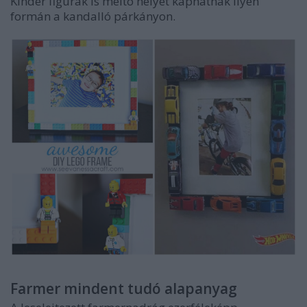
Kinder figurák is méltó helyet kaphatnak ilyen
formán a kandalló párkányon.
Farmer mindent tudó alapanyag