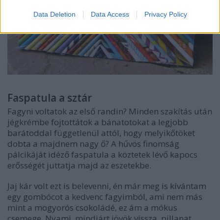
Data Deletion
Data Access
Privacy Policy
Faspatula a sztár
Fagyni voltatok az első randin? Minden szakítás után
jégkrémbe fojtottátok a bánatotokat a legjobb
barátoddal függetlenül attól, hogy melyikőtöket
dobta a majdnem nagy ő? A hűvös finomság
pálcikáját idéző faspatula a köztetek lévő kapocs
erősségét juttatja majd az eszetekbe.
Jaj kár volt ezt is belevenni, én már meg is kívántam
egy gombócot a kedvenc fagyimból, ami nem más
mint a mogyorós csokoládé, ez ám a mókus
csemege. Nyami, mindjárt jövök vissza, pillanat...