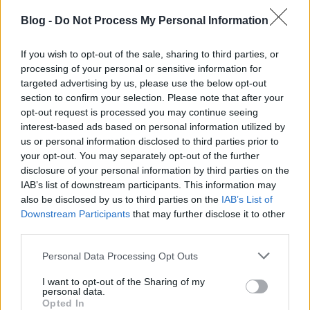
Blog -
Do Not Process My Personal Information
If you wish to opt-out of the sale, sharing to third parties, or
processing of your personal or sensitive information for
targeted advertising by us, please use the below opt-out
section to confirm your selection. Please note that after your
Nézz tükörbe!
opt-out request is processed you may continue seeing
Lásd meg az értéket a törött tükörben, ami a
interest-based ads based on personal information utilized by
babonával ellentétben nem balszerencsét hoz,
us or personal information disclosed to third parties prior to
hanem kihozza belőled a kreatív éned, ami nagyon is
your opt-out. You may separately opt-out of the further
disclosure of your personal information by third parties on the
jó dolog! Egy gyerekkori fotó ennél csodálatosabb
IAB’s list of downstream participants. This information may
otthonra nem is lelhetne, hiszen, ha bármikor ránéz
also be disclosed by us to third parties on the
IAB’s List of
a megajándékozott a tükrös keretű képre,
Downstream Participants
that may further disclose it to other
rádöbbenhet, hogy még mindig benne él a képen
third parties.
szereplő kölyök.
Please note that this website/app uses one or more Google
Personal Data Processing Opt Outs
services and may gather and store information including but
not limited to your visit or usage behaviour. You may click to
I want to opt-out of the Sharing of my
personal data.
grant or deny consent to Google and its third-party tags to
Opted In