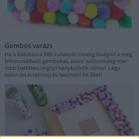
Gombos varázs
Ha a kidobásra ítélt ruhákról mindig levágod a még
felhasználható gombokat, akkor valószínűleg már
több befőttesüvegnyi hánykolódik otthon. Légy
bátor (és türelmes) és használd fel őket!