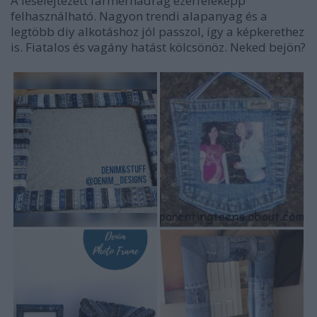
A leselejtezett farmernadrág ezerféleképp
felhasználható. Nagyon trendi alapanyag és a
legtöbb diy alkotáshoz jól passzol, így a képkerethez
is. Fiatalos és vagány hatást kölcsönöz. Neked bejön?