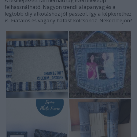
A leselejtezett farmernadrág ezerféleképp
felhasználható. Nagyon trendi alapanyag és a
legtöbb diy alkotáshoz jól passzol, így a képkerethez
is. Fiatalos és vagány hatást kölcsönöz. Neked bejön?