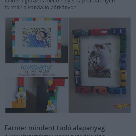
Kinder figurák is méltó helyet kaphatnak ilyen
formán a kandalló párkányon.
Farmer mindent tudó alapanyag