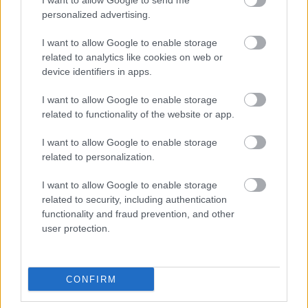
I want to allow Google to send me
csinálj belőle egy szivárványosan mesés keretet!
personalized advertising.
Válogasd ki őket árnyalat vagy szín szerint vagy
egyszerűen engedd rakoncátlanul pezsegni! Egy
I want to allow Google to enable storage
fekete-fehér képet nagyszerűen ellensúlyozhatna.
related to analytics like cookies on web or
Kipróbálod?
device identifiers in apps.
I want to allow Google to enable storage
related to functionality of the website or app.
I want to allow Google to enable storage
related to personalization.
I want to allow Google to enable storage
related to security, including authentication
functionality and fraud prevention, and other
user protection.
CONFIRM