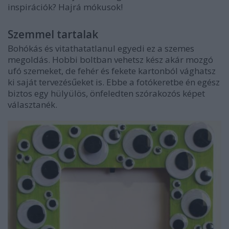
inspirációk? Hajrá mókusok!
Szemmel tartalak
Bohókás és vitathatatlanul egyedi ez a szemes
megoldás. Hobbi boltban vehetsz kész akár mozgó
ufó szemeket, de fehér és fekete kartonból vághatsz
ki saját tervezésűeket is. Ebbe a fotókeretbe én egész
biztos egy hülyülös, önfeledten szórakozós képet
választanék.