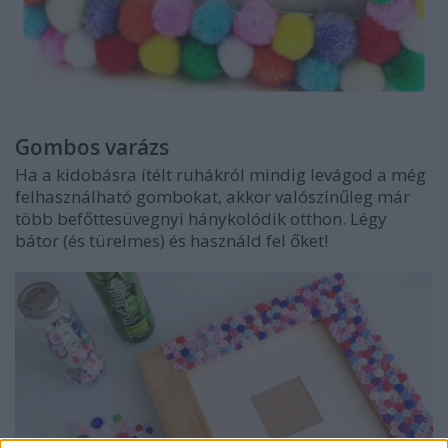
Gombos varázs
Ha a kidobásra ítélt ruhákról mindig levágod a még
felhasználható gombokat, akkor valószínűleg már
több befőttesüvegnyi hánykolódik otthon. Légy
bátor (és türelmes) és használd fel őket!