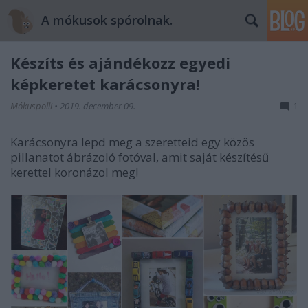
A mókusok spórolnak.
Készíts és ajándékozz egyedi
képkeretet karácsonyra!
Mókuspolli
•
2019. december 09.
1
Karácsonyra lepd meg a szeretteid egy közös
pillanatot ábrázoló fotóval, amit saját készítésű
kerettel koronázol meg!