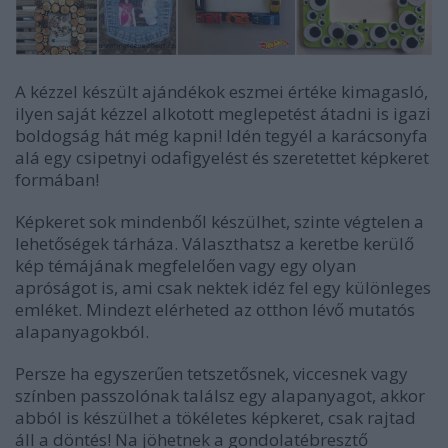
A kézzel készült ajándékok eszmei értéke kimagasló,
ilyen saját kézzel alkotott meglepetést átadni is igazi
boldogság hát még kapni! Idén tegyél a karácsonyfa
alá egy csipetnyi odafigyelést és szeretettet képkeret
formában!
Képkeret sok mindenből készülhet, szinte végtelen a
lehetőségek tárháza. Választhatsz a keretbe kerülő
kép témájának megfelelően vagy egy olyan
apróságot is, ami csak nektek idéz fel egy különleges
emléket. Mindezt elérheted az otthon lévő mutatós
alapanyagokból.
Persze ha egyszerűen tetszetősnek, viccesnek vagy
színben passzolónak találsz egy alapanyagot, akkor
abból is készülhet a tökéletes képkeret, csak rajtad
áll a döntés! Na jöhetnek a gondolatébresztő