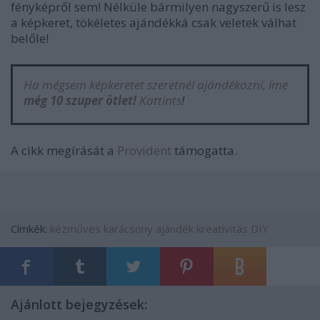
fényképről sem! Nélküle bármilyen nagyszerű is lesz
a képkeret, tökéletes ajándékká csak veletek válhat
belőle!
Ha mégsem képkeretet szeretnél ajándékozni, íme
még 10 szuper ötlet!
Kattints
!
A cikk megírását a
Provident
támogatta.
Címkék:
kézműves
karácsony
ajándék
kreativitás
DIY
Ajánlott bejegyzések: