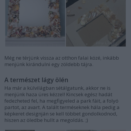
Még ne térjünk vissza az otthon falai közé, inkább
menjünk kirándulni egy zöldebb tájra.
A természet lágy ölén
Ha már a külvilágban sétálgatunk, akkor ne is
menjünk haza üres kézzel! Kincsek egész hadát
fedezheted fel, ha megfigyeled a park fáit, a folyó
partot, az avart. A talált terméseknek hála pedig a
képkeret designján se kell többet gondolkodnod,
hiszen az öledbe hullt a megoldás. ;)