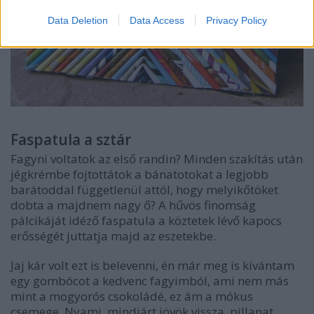
Data Deletion
Data Access
Privacy Policy
Faspatula a sztár
Fagyni voltatok az első randin? Minden szakítás után
jégkrémbe fojtottátok a bánatotokat a legjobb
barátoddal függetlenül attól, hogy melyikőtöket
dobta a majdnem nagy ő? A hűvös finomság
pálcikáját idéző faspatula a köztetek lévő kapocs
erősségét juttatja majd az eszetekbe.
Jaj kár volt ezt is belevenni, én már meg is kívántam
egy gombócot a kedvenc fagyimból, ami nem más
mint a mogyorós csokoládé, ez ám a mókus
csemege. Nyami, mindjárt jövök vissza, pillanat...