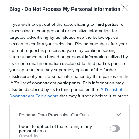
Blog -
Do Not Process My Personal Information
If you wish to opt-out of the sale, sharing to third parties, or
processing of your personal or sensitive information for
targeted advertising by us, please use the below opt-out
section to confirm your selection. Please note that after your
Nézz tükörbe!
opt-out request is processed you may continue seeing
Lásd meg az értéket a törött tükörben, ami a
interest-based ads based on personal information utilized by
babonával ellentétben nem balszerencsét hoz,
us or personal information disclosed to third parties prior to
hanem kihozza belőled a kreatív éned, ami nagyon is
your opt-out. You may separately opt-out of the further
disclosure of your personal information by third parties on the
jó dolog! Egy gyerekkori fotó ennél csodálatosabb
IAB’s list of downstream participants. This information may
otthonra nem is lelhetne, hiszen, ha bármikor ránéz
also be disclosed by us to third parties on the
IAB’s List of
a megajándékozott a tükrös keretű képre,
Downstream Participants
that may further disclose it to other
rádöbbenhet, hogy még mindig benne él a képen
third parties.
szereplő kölyök.
Please note that this website/app uses one or more Google
Personal Data Processing Opt Outs
services and may gather and store information including but
not limited to your visit or usage behaviour. You may click to
I want to opt-out of the Sharing of my
personal data.
grant or deny consent to Google and its third-party tags to
Opted In