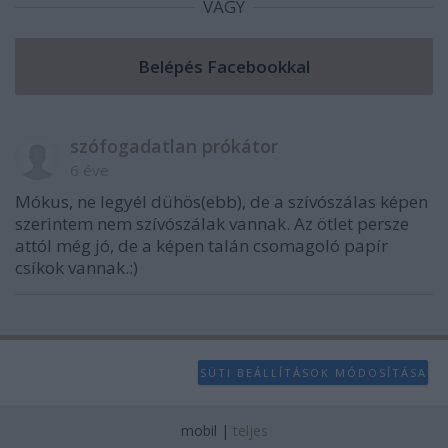
VAGY
szófogadatlan prókátor
6 éve
Mókus, ne legyél dühös(ebb), de a szívószálas képen
szerintem nem szívószálak vannak. Az ötlet persze
attól még jó, de a képen talán csomagoló papír
csíkok vannak.:)
SÜTI BEÁLLÍTÁSOK MÓDOSÍTÁSA
mobil
|
teljes