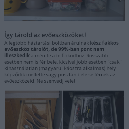
Így tárold az evőeszközöket!
A legtöbb háztartási boltban árulnak
kész fakkos
evőeszköz tárolót, de 99%-ban pont nem
illeszkedik
a mérete a te fiókodhoz. Rosszabb
esetben nem is fér bele, kicsivel jobb esetben "csak"
kihasználatlan (magyarul káoszra alkalmas) hely
képződik mellette vagy pusztán bele se férnek az
evőeszközeid. Ne szenvedj vele!