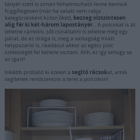
tányér szett is simán felhalmozható lenne bennük
függőlegesen (már ha valaki nem rakja
kategóriánként külön őket),
bezzeg vízszintesen
alig fér ki két-három lapostányér
... A polcokat is át
lehetne rámolni, sőt csináltatni is lehetne még egy
párat, de az drága is, meg a vastagság miatt
helypazarló is, ráadásul akkor az egész polc
szélességét fel kellene osztani. Áhh, ez így sehogy se
az igazi!
Inkább próbáld ki ezeket a
segítő rácsok
at, amik
segítenek rendszerezni a teret a polcokon!