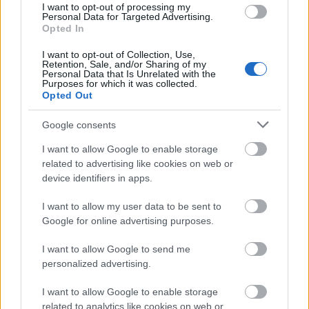
I want to opt-out of processing my
Personal Data for Targeted Advertising.
Opted In
I want to opt-out of Collection, Use,
Retention, Sale, and/or Sharing of my
Personal Data that Is Unrelated with the
Purposes for which it was collected.
Opted Out
Rendszerezd a fűszereket!
Google consents
Bár mi magyarok fűszer használatban maximum a
I want to allow Google to enable storage
közép mezőnybe kerülnének egy nemzetközi
related to advertising like cookies on web or
versenyen, de azért a legtöbb háztartásban, így is
device identifiers in apps.
bőven vannak kinyitott fűszeres tasakok a
konyhaszekrényben
. Itt egy hihetetlenül egyszerű
I want to allow my user data to be sent to
trükk, amit ha meglátsz, csak annyit fogsz kérdezni,
Google for online advertising purposes.
hogy miért nem nekem jutott ez eszembe. :) Olyan
fekete kis pöcköt a papírboltban kapsz rajzcsipesz
I want to allow Google to send me
vagy Blinder csipesz néven. ;)
personalized advertising.
I want to allow Google to enable storage
related to analytics like cookies on web or