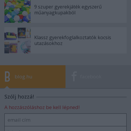
9 szuper gyerekjáték egyszerű
műanyagkupakból
Klassz gyerekfoglalkoztatók kocsis
utazásokhoz
blog.hu
facebook
Szólj hozzá!
A hozzászóláshoz be kell lépned!