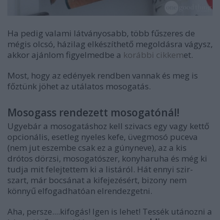
Ha pedig valami látványosabb, több fűszeres de
mégis olcsó, házilag elkészíthető megoldásra vágysz,
akkor ajánlom figyelmedbe a
korábbi cikkem
et.
Most, hogy az edények rendben vannak és meg is
főztünk jöhet az utálatos mosogatás.
Mosogass rendezett mosogatónál!
Ugyebár a mosogatáshoz kell szivacs egy vagy kettő
opcionális, esetleg nyeles kefe, üvegmosó puceva
(nem jut eszembe csak ez a gúnyneve), az a kis
drótos dörzsi, mosogatószer, konyharuha és még ki
tudja mit felejtettem ki a listáról. Hát ennyi szir-
szart, már bocsánat a kifejezésért, bizony nem
könnyű elfogadhatóan elrendezgetni.
Aha, persze....kifogás! Igen is lehet! Tessék utánozni a