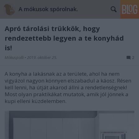
A mókusok spórolnak.
Apró tárolási trükkök, hogy
rendezettebb legyen a te konyhád
is!
Mókuspolli
•
2019. október 25.
2
A konyha a lakásnak az a területe, ahol ha nem
vigyázol nagyon könnyen elszabadul a káosz. Résen
kell lenni, ha útját akarod állni a rendetlenségnek!
Most olyan praktikákat mutatok, amik jól jönnek a
kupi elleni küzdelemben.