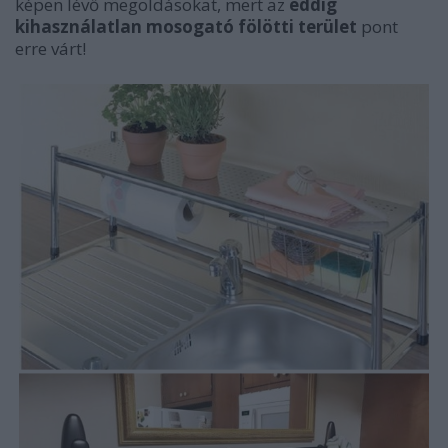
képen lévő megoldásokat, mert az
eddig
kihasználatlan mosogató fölötti terület
pont
erre várt!