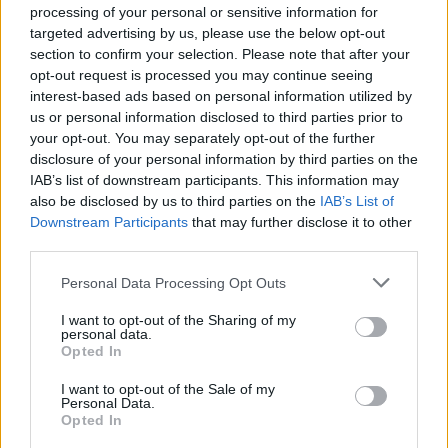
lapocskákkal érdemes nekifogni a saját
processing of your personal or sensitive information for
alkotásnak.
targeted advertising by us, please use the below opt-out
section to confirm your selection. Please note that after your
Egyébként ki mondta, hogy az evőeszköznek
opt-out request is processed you may continue seeing
interest-based ads based on personal information utilized by
törvényszerűen a fiókban a helye? :) Imádom ezt a
us or personal information disclosed to third parties prior to
pénztárca barát farmeros megoldást!
your opt-out. You may separately opt-out of the further
disclosure of your personal information by third parties on the
IAB’s list of downstream participants. This information may
also be disclosed by us to third parties on the
IAB’s List of
Downstream Participants
that may further disclose it to other
third parties.
Please note that this website/app uses one or more Google
Personal Data Processing Opt Outs
services and may gather and store information including but
not limited to your visit or usage behaviour. You may click to
I want to opt-out of the Sharing of my
personal data.
grant or deny consent to Google and its third-party tags to
Opted In
use your data for below specified purposes in below Google
consent section.
I want to opt-out of the Sale of my
Personal Data.
Opted In