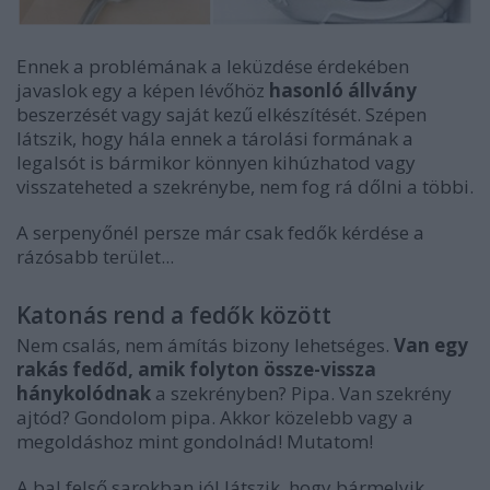
Ennek a problémának a leküzdése érdekében
javaslok egy a képen lévőhöz
hasonló állvány
beszerzését vagy saját kezű elkészítését. Szépen
látszik, hogy hála ennek a tárolási formának a
legalsót is bármikor könnyen kihúzhatod vagy
visszateheted a szekrénybe, nem fog rá dőlni a többi.
A serpenyőnél persze már csak fedők kérdése a
rázósabb terület...
Katonás rend a fedők között
Nem csalás, nem ámítás bizony lehetséges.
Van egy
rakás fedőd, amik folyton össze-vissza
hánykolódnak
a szekrényben? Pipa. Van szekrény
ajtód? Gondolom pipa. Akkor közelebb vagy a
megoldáshoz mint gondolnád! Mutatom!
A bal felső sarokban jól látszik, hogy bármelyik