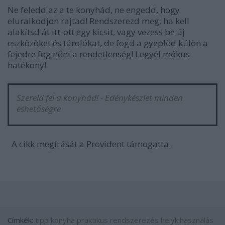
Ne feledd az a te konyhád, ne engedd, hogy
eluralkodjon rajtad! Rendszerezd meg, ha kell
alakítsd át itt-ott egy kicsit, vagy vezess be új
eszközöket és tárolókat, de fogd a gyeplőd külön a
fejedre fog nőni a rendetlenség! Legyél mókus
hatékony!
Szereld fel a konyhád! - Edénykészlet minden
eshetőségre
A cikk megírását a Provident támogatta.
Címkék:
tipp
konyha
praktikus
rendszerezés
helykihasználás