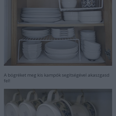
A bögréket meg kis kampók segítségével akaszgasd
fel!