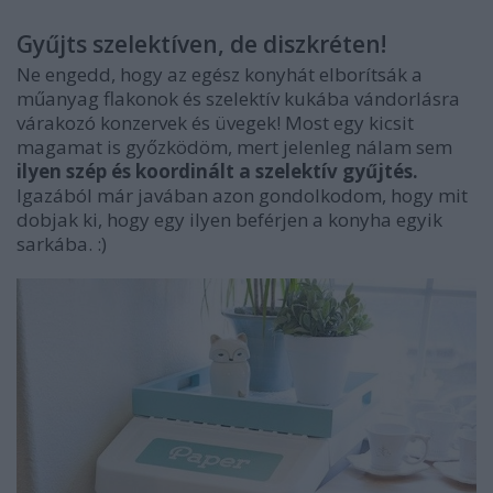
Gyűjts szelektíven, de diszkréten!
Ne engedd, hogy az egész konyhát elborítsák a
műanyag flakonok és szelektív kukába vándorlásra
várakozó konzervek és üvegek! Most egy kicsit
magamat is győzködöm, mert jelenleg nálam sem
ilyen szép és koordinált a szelektív gyűjtés.
Igazából már javában azon gondolkodom, hogy mit
dobjak ki, hogy egy ilyen beférjen a konyha egyik
sarkába. :)