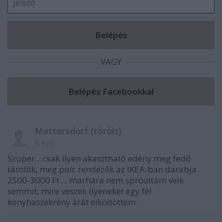
VAGY
Mattersdorf (törölt)
6 éve
Szuper... csak ilyen akasztható edény meg fedő
tárolók, meg polc rendezők az IKEA-ban darabja
2500-3000 Ft.... marhára nem spróoltam vele
semmit, mire veszek ilyeneket egy fél
konyhaszekrény árát elköltöttem.