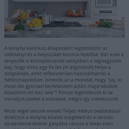
A konyha kaotikus állapotáért legtöbbször az
időhiányt és a helyszűkét tesszük felelősé. Bár ezek a
tényezők is közrejátszanak valójában a legnagyobb
baj, hogy nincs egy fix (és jól átgondolt) helye a
dolgoknak, amit reflexszerűen használhatnál a
hétköznapokban. Ismerős az a mondat, hogy "Jaj, ez
most ide gyorsan be/leteszem aztán majd később
kitalálom mi lesz vele"? Persze legtöbbször ki se
mondjuk ezeket a szavakat, mégis így cselekszünk.
Most véget vetünk ennek! Teljes mókus bedobással
átnézzük a konyha kisebb szegleteit és a tárolás
újraértelmezésével gatyába rázzuk a lakás ezen