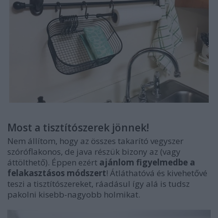
Most a tisztítószerek jönnek!
Nem állítom, hogy az összes takarító vegyszer
szóróflakonos, de java részük bizony az (vagy
áttölthető). Éppen ezért
ajánlom figyelmedbe a
felakasztásos módszert
! Átláthatóvá és kivehetővé
teszi a tisztítószereket, ráadásul így alá is tudsz
pakolni kisebb-nagyobb holmikat.