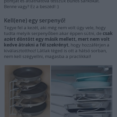
pontját és átláthatóvá tesszük bűnös sarkokat.
Benne vagy? Ez a beszéd! :)
Kell(ene) egy serpenyő!
Tegye fel a kezét, aki még nem volt úgy vele, hogy
tudta melyik serpenyőben akar éppen sütni, de
csak
azért döntött egy másik mellett, mert nem volt
kedve átrakni a fél szekrényt
, hogy hozzáférjen a
kiválasztotthoz! Látlak téged is ott a hátsó sorban,
nem kell szégyellni, magasba a praclikkal!