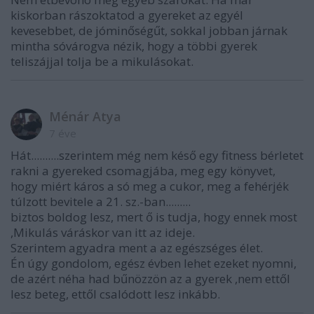
kiskorban rászoktatod a gyereket az egyél
kevesebbet, de jóminőségűt, sokkal jobban járnak
mintha sóvárogva nézik, hogy a többi gyerek
teliszájjal tolja be a mikulásokat.
Ménár Atya
7 éve
Hát..........szerintem még nem késő egy fitness bérletet
rakni a gyereked csomagjába, meg egy könyvet,
hogy miért káros a só meg a cukor, meg a fehérjék
túlzott bevitele a 21. sz.-ban.........
biztos boldog lesz, mert ő is tudja, hogy ennek most
,Mikulás váráskor van itt az ideje.
Szerintem agyadra ment a az egészséges élet.
Én úgy gondolom, egész évben lehet ezeket nyomni,
de azért néha had bűnözzön az a gyerek ,nem ettől
lesz beteg, ettől csalódott lesz inkább.