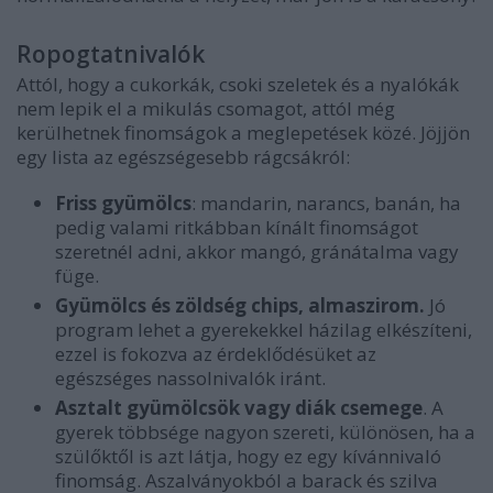
Ropogtatnivalók
Attól, hogy a cukorkák, csoki szeletek és a nyalókák
nem lepik el a mikulás csomagot, attól még
kerülhetnek finomságok a meglepetések közé. Jöjjön
egy lista az egészségesebb rágcsákról:
Friss gyümölcs
: mandarin, narancs, banán, ha
pedig valami ritkábban kínált finomságot
szeretnél adni, akkor mangó, gránátalma vagy
füge.
Gyümölcs és zöldség chips, almaszirom.
Jó
program lehet a gyerekekkel házilag elkészíteni,
ezzel is fokozva az érdeklődésüket az
egészséges nassolnivalók iránt.
Asztalt gyümölcsök vagy diák csemege
. A
gyerek többsége nagyon szereti, különösen, ha a
szülőktől is azt látja, hogy ez egy kívánnivaló
finomság. Aszalványokból a barack és szilva