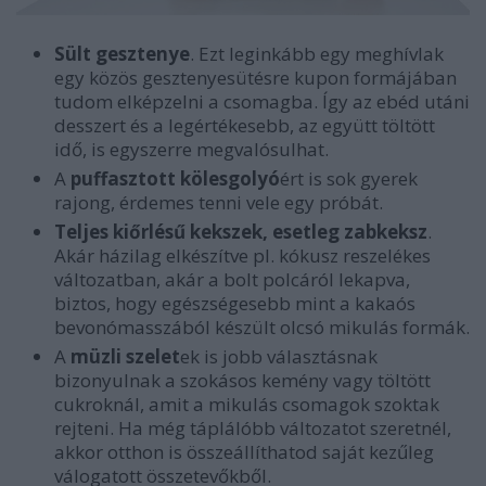
Sült gesztenye
. Ezt leginkább egy meghívlak
egy közös gesztenyesütésre kupon formájában
tudom elképzelni a csomagba. Így az ebéd utáni
desszert és a legértékesebb, az együtt töltött
idő, is egyszerre megvalósulhat.
A
puffasztott kölesgolyó
ért is sok gyerek
rajong, érdemes tenni vele egy próbát.
Teljes kiőrlésű kekszek, esetleg zabkeksz
.
Akár házilag elkészítve pl. kókusz reszelékes
változatban, akár a bolt polcáról lekapva,
biztos, hogy egészségesebb mint a kakaós
bevonómasszából készült olcsó mikulás formák.
A
müzli szelet
ek is jobb választásnak
bizonyulnak a szokásos kemény vagy töltött
cukroknál, amit a mikulás csomagok szoktak
rejteni. Ha még táplálóbb változatot szeretnél,
akkor otthon is összeállíthatod saját kezűleg
válogatott összetevőkből.