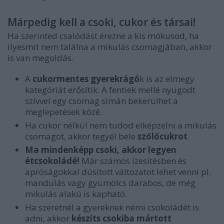
Márpedig kell a csoki, cukor és társai!
Ha szerinted csalódást érezne a kis mókusod, ha
ilyesmit nem találna a mikulás csomagjában, akkor
is van megoldás.
A
cukormentes gyerekrágó
k is az elmegy
kategóriát erősítik. A fentiek mellé nyugodt
szívvel egy csomag simán bekerülhet a
meglepetések közé.
Ha cukor nélkül nem tudod elképzelni a mikulás
csomagot, akkor tegyél bele
szőlőcukrot
.
Ma mindenképp csoki, akkor legyen
étcsokoládé!
Már számos ízesítésben és
apróságokkal dúsított változatot lehet venni pl.
mandulás vagy gyümölcs darabos, de még
mikulás alakú is kapható.
Ha szeretnél a gyereknek némi csokoládét is
adni, akkor
készíts csokiba mártott