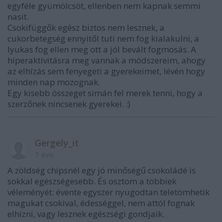
egyféle gyümölcsöt, ellenben nem kapnak semmi
nasit.
Csokifüggők egész biztos nem lesznek, a
cukorbetegség ennyitől tuti nem fog kialakulni, a
lyukas fog ellen meg ott a jól bevált fogmosás. A
hiperaktivitásra meg vannak a módszereim, ahogy
az elhízás sem fenyegeti a gyerekeimet, lévén hogy
minden nap mozognak.
Egy kisebb összeget simán fel merek tenni, hogy a
szerzőnek nincsenek gyerekei. :)
Gergely_it
7 éve
A zöldség chipsnél egy jó minőségű csokoládé is
sokkal egészségesebb. És osztom a többiek
véleményét: évente egyszer nyugodtan teletömhetik
magukat csokival, édességgel, nem attól fognak
elhízni, vagy lesznek egészségi gondjaik.