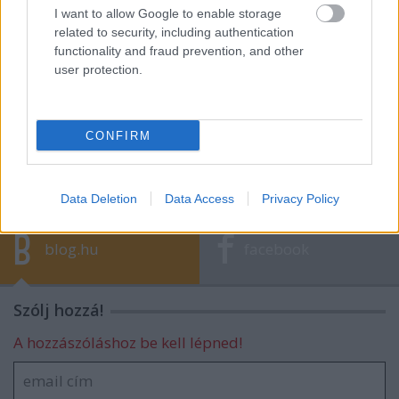
I want to allow Google to enable storage
related to security, including authentication
Finom humuszt készíteni bárki tud, csak
functionality and fraud prevention, and other
kell egy jó recept!
user protection.
3+1 tipp, hogy ne kínszenvedéssel
CONFIRM
induljon az iskolakezdés
Data Deletion
Data Access
Privacy Policy
blog.hu
facebook
Szólj hozzá!
A hozzászóláshoz be kell lépned!