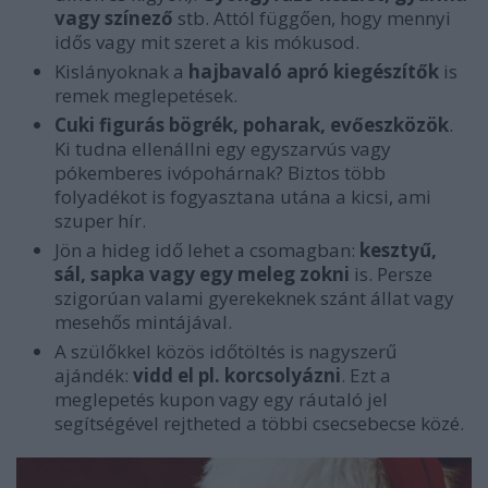
vagy színező
stb. Attól függően, hogy mennyi
idős vagy mit szeret a kis mókusod.
Kislányoknak a
hajbavaló apró kiegészítők
is
remek meglepetések.
Cuki figurás bögrék, poharak, evőeszközök
.
Ki tudna ellenállni egy egyszarvús vagy
pókemberes ivópohárnak? Biztos több
folyadékot is fogyasztana utána a kicsi, ami
szuper hír.
Jön a hideg idő lehet a csomagban:
kesztyű,
sál, sapka vagy egy meleg zokni
is. Persze
szigorúan valami gyerekeknek szánt állat vagy
mesehős mintájával.
A szülőkkel közös időtöltés is nagyszerű
ajándék:
vidd el pl. korcsolyázni
. Ezt a
meglepetés kupon vagy egy ráutaló jel
segítségével rejtheted a többi csecsebecse közé.