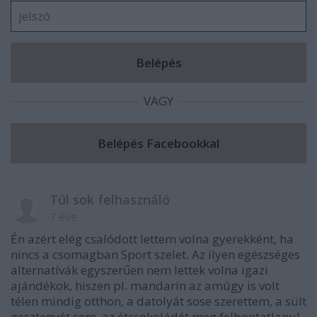
VAGY
Túl sok felhasználó
7 éve
Én azért elég csalódott lettem volna gyerekként, ha
nincs a csomagban Sport szelet. Az ilyen egészséges
alternatívák egyszerűen nem lettek volna igazi
ajándékok, hiszen pl. mandarin az amúgy is volt
télen mindig otthon, a datolyát sose szerettem, a sült
gesztenyét sem, az étcsokoládét meg felbontatlanul