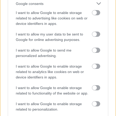
Címkék:
gyerekek
ajándék
mikulás
meglepetés
egészséges
Google consents
I want to allow Google to enable storage
related to advertising like cookies on web or
device identifiers in apps.
Ajánlott bejegyzések:
I want to allow my user data to be sent to
Google for online advertising purposes.
Farmerújrahasznosító kisokos
I want to allow Google to send me
personalized advertising.
I want to allow Google to enable storage
Ősziesítsük-téliesítsük együtt a női
related to analytics like cookies on web or
válltáskánkat!
device identifiers in apps.
I want to allow Google to enable storage
related to functionality of the website or app.
7 szuper halloweeni gyerekjáték, amiért
I want to allow Google to enable storage
tuti remegni fogtok
related to personalization.