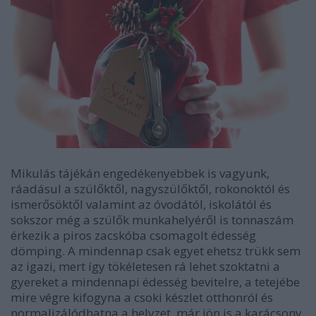
Mikulás tájékán engedékenyebbek is vagyunk,
ráadásul a szülőktől, nagyszülőktől, rokonoktól és
ismerősöktől valamint az óvodától, iskolától és
sokszor még a szülők munkahelyéről is tonnaszám
érkezik a piros zacskóba csomagolt édesség
dömping. A mindennap csak egyet ehetsz trükk sem
az igazi, mert így tökéletesen rá lehet szoktatni a
gyereket a mindennapi édesség bevitelre, a tetejébe
mire végre kifogyna a csoki készlet otthonról és
normalizálódhatna a helyzet, már jön is a karácsony.