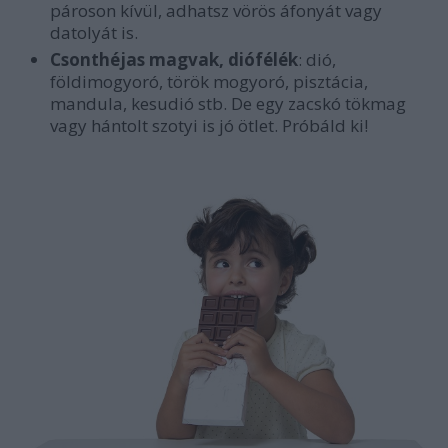
pároson kívül, adhatsz vörös áfonyát vagy
datolyát is.
Csonthéjas magvak, diófélék
: dió,
földimogyoró, török mogyoró, pisztácia,
mandula, kesudió stb. De egy zacskó tökmag
vagy hántolt szotyi is jó ötlet. Próbáld ki!