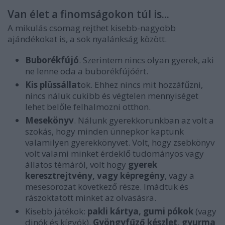
Van élet a finomságokon túl is...
A mikulás csomag rejthet kisebb-nagyobb
ajándékokat is, a sok nyalánkság között.
Buborékfújó
. Szerintem nincs olyan gyerek, aki
ne lenne oda a buborékfújóért.
Kis plüssállat
ok. Ehhez nincs mit hozzáfűzni,
nincs náluk cukibb és végtelen mennyiséget
lehet belőle felhalmozni otthon.
Mesekönyv
. Nálunk gyerekkorunkban az volt a
szokás, hogy minden ünnepkor kaptunk
valamilyen gyerekkönyvet. Volt, hogy zsebkönyv
volt valami minket érdeklő tudományos vagy
állatos témáról, volt hogy
gyerek
keresztrejtvény, vagy képregény
, vagy a
mesesorozat következő része. Imádtuk és
rászoktatott minket az olvasásra.
Kisebb játékok:
pakli kártya, gumi pókok
(vagy
dinók és kígyók).
Gyöngyfűző készlet, gyurma