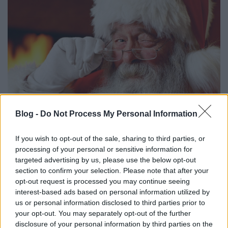
Blog -
Do Not Process My Personal Information
If you wish to opt-out of the sale, sharing to third parties, or
processing of your personal or sensitive information for
Félreértés ne essék, szerintem sem kell ilyen
targeted advertising by us, please use the below opt-out
hatalmas mennyiségű vagy értékű csomagot
section to confirm your selection. Please note that after your
összeállítani a kis mókusoknak, mert ez a nap nem
opt-out request is processed you may continue seeing
erről szól. De ebből a listából szerintem már
interest-based ads based on personal information utilized by
mindenki ki tudja válogatni azokat az elemeket,
us or personal information disclosed to third parties prior to
aminek az ő mókuskái leginkább örülnénk.
your opt-out. You may separately opt-out of the further
disclosure of your personal information by third parties on the