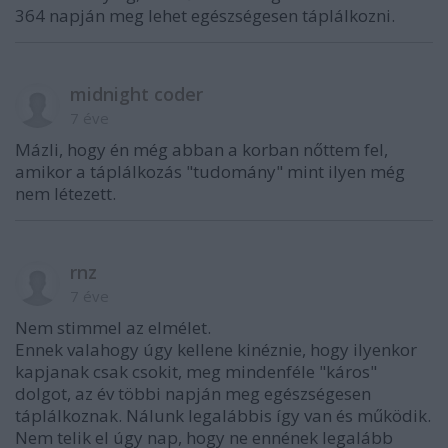
364 napján meg lehet egészségesen táplálkozni.
midnight coder
7 éve
Mázli, hogy én még abban a korban nőttem fel,
amikor a táplálkozás "tudomány" mint ilyen még
nem létezett.
rnz
7 éve
Nem stimmel az elmélet.
Ennek valahogy úgy kellene kinéznie, hogy ilyenkor
kapjanak csak csokit, meg mindenféle "káros"
dolgot, az év többi napján meg egészségesen
táplálkoznak. Nálunk legalábbis így van és működik.
Nem telik el úgy nap, hogy ne ennének legalább