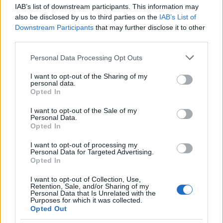
Ha elég ügyes vagy, nemhogy nem fogják észrevenni
IAB’s list of downstream participants. This information may
also be disclosed by us to third parties on the
IAB’s List of
a tonnányi csokoládé és cukor hiányát a
Downstream Participants
that may further disclose it to other
kismókusaid, hanem még büszkén mesélni is fogja
third parties.
az óvodában vagy suliban, hogy ők bezzeg milyen
fantasztikus meglepetéseket kaptak a sablonos
Please note that this website/app uses one or more Google
Personal Data Processing Opt Outs
sportszeletek helyett.
services and may gather and store information including but
not limited to your visit or usage behaviour. You may click to
I want to opt-out of the Sharing of my
De persze ne csak az ünnepekkor óvjuk
personal data.
grant or deny consent to Google and its third-party tags to
Opted In
csemetéinket, a
hétköznapokban is lehet finomat
use your data for below specified purposes in below Google
és egészségeset egyszerre!
;)
consent section.
I want to opt-out of the Sale of my
Personal Data.
Opted In
10 egészséges reggeli a suliba!
I want to opt-out of processing my
Personal Data for Targeted Advertising.
Opted In
I want to opt-out of Collection, Use,
Retention, Sale, and/or Sharing of my
Personal Data that Is Unrelated with the
Purposes for which it was collected.
Opted Out