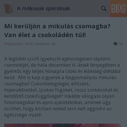
A mókusok spórolnak.
Mi kerüljön a mikulás csomagba?
Van élet a csokoládén túl!
Mókuspolli
•
2018. november 30.
13
A legtöbb szülő igyekszik egészségesen táplálni
csemetéjét, de hála december 6.-ának lényegében a
gyerkőc egy teljes hónapra csoki és édesség diétába
kezd. Mit is kap a gyerek a hagyományos mikulás
csomagba? Cukorbetegséget, elhízást,
hiperaktivitást, lyukas fogakat, rossz szokásokat és
kezdődő csokifüggőséget? Inkább válogass olyan
finomságokat és apró ajándékokat, aminek úgy
örülhet, hogy közben neked sem kell aggódni az
egészsége miatt!