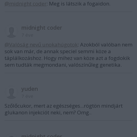
@midnight coder
: Meg is látszik a fogaidon.
midnight coder
7 éve
@Valóság nevű unokahúgotok
: Azokból valóban nem
sok van már, de annak speciel semmi köze a
táplálkozáshoz. Hogy mihez van köze azt a fogdokik
sem tudták megmondani, valószínűleg genetika.
yuden
7 éve
Szőlőcukor, mert az egészséges...rögtön mindjárt
glukanon injekciót neki, nem? Omg..
midnight coder