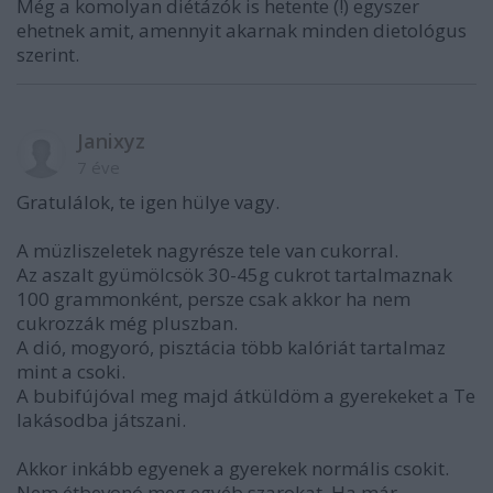
Még a komolyan diétázók is hetente (!) egyszer
ehetnek amit, amennyit akarnak minden dietológus
szerint.
Janixyz
7 éve
Gratulálok, te igen hülye vagy.
A müzliszeletek nagyrésze tele van cukorral.
Az aszalt gyümölcsök 30-45g cukrot tartalmaznak
100 grammonként, persze csak akkor ha nem
cukrozzák még pluszban.
A dió, mogyoró, pisztácia több kalóriát tartalmaz
mint a csoki.
A bubifújóval meg majd átküldöm a gyerekeket a Te
lakásodba játszani.
Akkor inkább egyenek a gyerekek normális csokit.
Nem étbevonó meg egyéb szarokat. Ha már