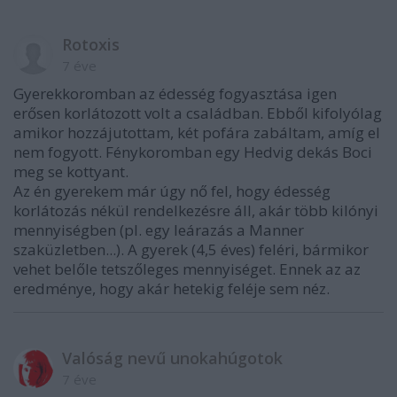
Rotoxis
7 éve
Gyerekkoromban az édesség fogyasztása igen
erősen korlátozott volt a családban. Ebből kifolyólag
amikor hozzájutottam, két pofára zabáltam, amíg el
nem fogyott. Fénykoromban egy Hedvig dekás Boci
meg se kottyant.
Az én gyerekem már úgy nő fel, hogy édesség
korlátozás nékül rendelkezésre áll, akár több kilónyi
mennyiségben (pl. egy leárazás a Manner
szaküzletben...). A gyerek (4,5 éves) feléri, bármikor
vehet belőle tetszőleges mennyiséget. Ennek az az
eredménye, hogy akár hetekig feléje sem néz.
Valóság nevű unokahúgotok
7 éve