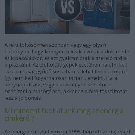
A felültöltősöknek azonban vagy egy olyan
hátrányuk, hogy
könnyen beesik a zokni a dob mellé
és kipakoláskor, és azt gyakran csak a szerelő tudja
kipiszkálni. Az elöltöltős gépek esetében hajolni kell,
de a ruhákat gyűjtő kosárban le lehet tenni a földre,
így nem kell folyamatosan tartani, emelni. Ha a
konyhapult alá, vagy a szekrénybe szeretnéd
beépíteni a mosógéped, akkor az elöltöltős változat
lesz a jó döntés.
Mi mindent tudhatunk meg az energia
címkéről?
Az energia címéket először 1995-ben láthattuk, majd