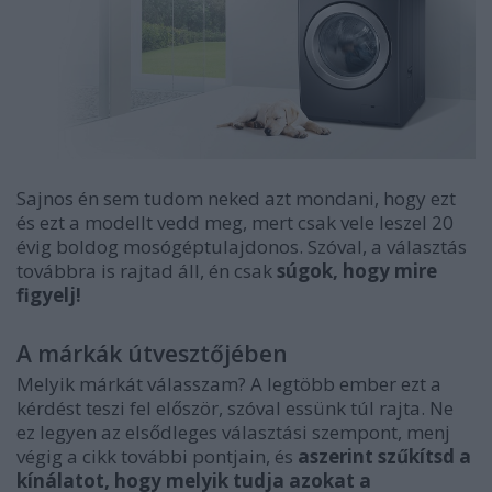
Sajnos én sem tudom neked azt mondani, hogy ezt
és ezt a modellt vedd meg, mert csak vele leszel 20
évig boldog mosógéptulajdonos. Szóval, a választás
továbbra is rajtad áll, én csak
súgok, hogy mire
figyelj!
A márkák útvesztőjében
Melyik márkát válasszam?
A legtöbb ember ezt a
kérdést teszi fel először, szóval essünk túl rajta. Ne
ez legyen az elsődleges választási szempont, menj
végig a cikk további pontjain, és
aszerint szűkítsd a
kínálatot, hogy melyik tudja azokat a