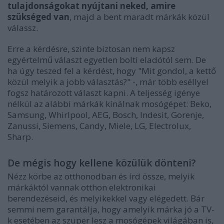
tulajdonságokat nyújtani neked, amire
szükséged van
, majd a bent maradt márkák közül
válassz.
Erre a kérdésre, szinte biztosan nem kapsz
egyértelmű választ egyetlen bolti eladótól sem. De
ha úgy teszed fel a kérdést, hogy "Mit gondol, a kettő
közül melyik a jobb választás?" -, már több eséllyel
fogsz határozott választ kapni. A teljesség igénye
nélkül az alábbi márkák kínálnak mosógépet: Beko,
Samsung, Whirlpool, AEG, Bosch, Indesit, Gorenje,
Zanussi, Siemens, Candy, Miele, LG, Electrolux,
Sharp.
De mégis hogy kellene közülük dönteni?
Nézz körbe az otthonodban és írd össze,
melyik
márkáktól vannak otthon elektronikai
berendezéseid, és melyikekkel vagy elégedett
. Bár
semmi nem garantálja, hogy amelyik márka jó a TV-
k esetében az szuper lesz a mosógépek világában is,