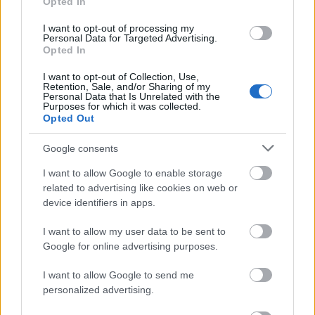
Opted In
I want to opt-out of processing my
Personal Data for Targeted Advertising.
Opted In
I want to opt-out of Collection, Use,
Retention, Sale, and/or Sharing of my
Personal Data that Is Unrelated with the
Purposes for which it was collected.
Opted Out
Google consents
I want to allow Google to enable storage
related to advertising like cookies on web or
device identifiers in apps.
A mosógép töltő kapacitását
kilógrammban adják
I want to allow my user data to be sent to
meg, erről még lesz szó a későbbiekben.
Google for online advertising purposes.
A mosógép
centrifuga hatékonyságát
is betűkkel
I want to allow Google to send me
personalized advertising.
jelölik, és az A a skála kedvezőbb végét, az abc
későbbi betűi a kevésbé jó hatékonyságot jelölik. A