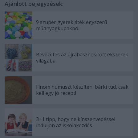
Ajánlott bejegyzések:
9 szuper gyerekjáték egyszerű
műanyagkupakból
Bevezetés az újrahasznosított ékszerek
világába
Finom humuszt készíteni bárki tud, csak
kell egy jó recept!
3+1 tipp, hogy ne kínszenvedéssel
induljon az iskolakezdés