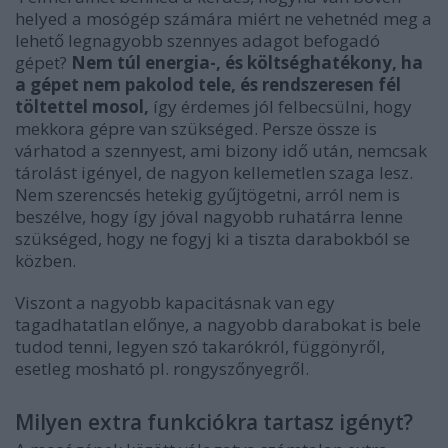
helyed a mosógép számára miért ne vehetnéd meg a
lehető legnagyobb szennyes adagot befogadó
gépet?
Nem túl energia-, és költséghatékony, ha
a gépet nem pakolod tele, és rendszeresen fél
töltettel mosol,
így érdemes jól felbecsülni, hogy
mekkora gépre van szükséged. Persze össze is
várhatod a szennyest, ami bizony idő után, nemcsak
tárolást igényel, de nagyon kellemetlen szaga lesz.
Nem szerencsés hetekig gyűjtögetni, arról nem is
beszélve, hogy így jóval nagyobb ruhatárra lenne
szükséged, hogy ne fogyj ki a tiszta darabokból se
közben.
Viszont a nagyobb kapacitásnak van egy
tagadhatatlan előnye, a nagyobb darabokat is bele
tudod tenni, legyen szó takarókról, függönyről,
esetleg mosható pl. rongyszőnyegről.
Milyen extra funkciókra tartasz igényt?