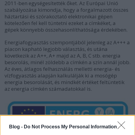
2011-ben egységesítették őket. Az Európai Unió
szabályozása kimondja, hogy a forgalmazott összes
háztartási és szórakoztató elektronikai gépen
kötelezően fel kell tüntetni ezeket a címkéket, a
gépek könnyebb összehasonlíthatósága érdekében.
Energiafogyasztás szempontjából jelenleg az A+++ a
piacon kapható legjobb választás, és utána
következik az A++, A+ majd az A, B, C stb. energia
besorolás, minél zöldebb a címkén a szín annál jobb.
Az éves, átlagos felhasználás melletti
energia- és
vízfogyasztás
alapján kalkulálják ki a mosógép
energia besorolását, és mindkét értéket feltüntetik
az energia címkén számadatokkal is.
Blog -
Do Not Process My Personal Information