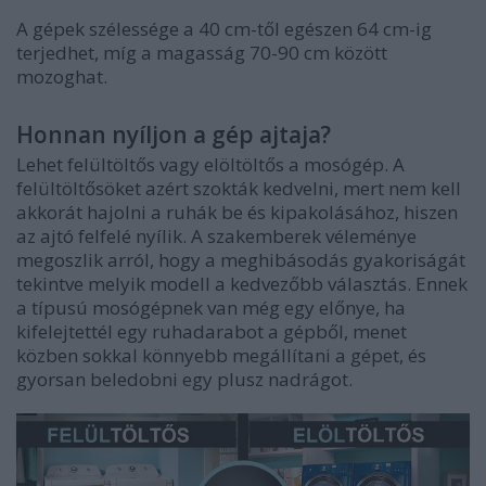
A gépek
szélessége a 40 cm-től egészen 64 cm-ig
terjedhet, míg a
magasság 70-90 cm között
mozoghat.
Honnan nyíljon a gép ajtaja?
Lehet
felültöltős vagy elöltöltős
a mosógép. A
felültöltősöket azért szokták kedvelni, mert
nem kell
akkorát hajolni
a ruhák be és kipakolásához, hiszen
az ajtó felfelé nyílik. A szakemberek véleménye
megoszlik arról, hogy a meghibásodás gyakoriságát
tekintve melyik modell a kedvezőbb választás. Ennek
a típusú mosógépnek van még egy előnye, ha
kifelejtettél egy ruhadarabot a gépből, menet
közben sokkal könnyebb megállítani a gépet, és
gyorsan beledobni egy plusz nadrágot.