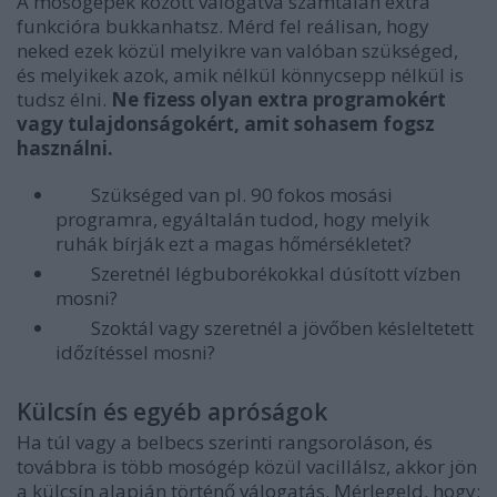
A mosógépek között válogatva számtalan extra
funkcióra bukkanhatsz. Mérd fel reálisan, hogy
neked ezek közül melyikre van valóban szükséged,
és melyikek azok, amik nélkül könnycsepp nélkül is
tudsz élni.
Ne fizess olyan extra programokért
vagy tulajdonságokért, amit sohasem fogsz
használni.
Szükséged van pl. 90 fokos mosási
programra, egyáltalán tudod, hogy melyik
ruhák bírják ezt a magas hőmérsékletet?
Szeretnél légbuborékokkal dúsított vízben
mosni?
Szoktál vagy szeretnél a jövőben késleltetett
időzítéssel mosni?
Külcsín és egyéb apróságok
Ha túl vagy a belbecs szerinti rangsoroláson, és
továbbra is több mosógép közül vacillálsz, akkor jön
a külcsín alapján történő válogatás. Mérlegeld, hogy: