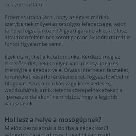
de azért biztató.
Érdemes utána járni, hogy az egyes
márkák
szervizeinek milyen az országos lefedettsége
, vajon
te hová fogsz tartozni?
A gyári
garanciák
és a plusz,
általában feltételhez kötött garanciák időtartamát is
fontos figyelembe venni.
Ezek után jöhet a kutatómunka.
Kérdezd meg az
ismerőseidet
, nekik milyen van, mennyi ideje és
mennyire elégedett vele.
Olvass interneten teszteket,
fórumokat, vásárlói értékeléseket, fogyasztóvédelmi
blogokat.
Azok a márkák vagy kereskedések,
webáruházak, amik hetente szerepelnek ezeken a
„panasz oldalakon” nem biztos, hogy a legjobb
választások.
Hol lesz a helye a mosógépnek?
Mielőtt beszaladnál a boltba a gépek közül
válogatni, határozd meg, hogy hol kap majd