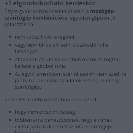
+1 elgondolkodtató kérdéskör
Egyre gyakrabban lehet találkozni a
mosógép-
szárítógép kombináció
val egyetlen gépben. Jó
választás ha:
nem tudsz hová teregetni,
vagy nem bírod elviselni a száradó ruha
látványát
általában az utolsó percben mosol és rögtön
kellene a gépből ruha
Az egyik ismerősöm szerint semmi nem szedi le
jobban a ruhákról az állatok szőrét, mint egy
szárítógép.
Érdemes azonban tisztában lenni azzal:
hogy nem olcsó mulatság
többen arra panaszkodnak, hogy a ruhák
élettartamának nem tesz jót a szárítógép
használata