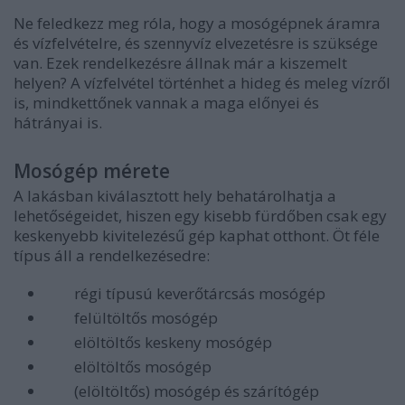
Ne feledkezz meg róla, hogy a mosógépnek
áram
ra
és
vízfelvételre, és szennyvíz elvezetésre is szüksége
van
. Ezek rendelkezésre állnak már a kiszemelt
helyen? A vízfelvétel történhet a hideg és meleg vízről
is, mindkettőnek vannak a maga előnyei és
hátrányai is.
Mosógép mérete
A lakásban kiválasztott hely behatárolhatja a
lehetőségeidet, hiszen egy kisebb fürdőben csak egy
keskenyebb kivitelezésű gép kaphat otthont.
Öt féle
típus
áll a rendelkezésedre:
régi típusú keverőtárcsás mosógép
felültöltős mosógép
elöltöltős keskeny mosógép
elöltöltős mosógép
(elöltöltős) mosógép és szárítógép