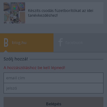
Készíts csodás füzetborítókat az idei
tanévkezdéshez!
blog.hu
facebook
Szólj hozzá!
A hozzászóláshoz be kell lépned!