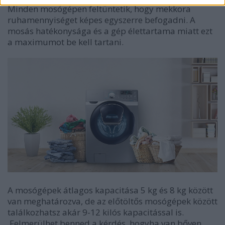
Minden mosógépen feltüntetik, hogy mekkora
ruhamennyiséget képes egyszerre befogadni. A
mosás hatékonysága és a gép élettartama miatt ezt
a maximumot be kell tartani.
A mosógépek
átlagos kapacitása 5 kg és 8 kg között
van meghatározva, de az előtöltős mosógépek között
találkozhatsz
akár 9-12 kilós kapacitás
sal is.
Felmerülhet benned a kérdés, hogyha van bőven