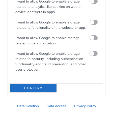
I want to allow Google to enable storage
mosógépeken a centrifugázás erősségét, idejét lehet
related to analytics like cookies on web or
tetszőlegesen váltogatni. Általában a centrifugázás
device identifiers in apps.
tiltását, valamint az intenzítást 400-800+-ig lehet
választani. Minél kisebb számot választasz, annál
I want to allow Google to enable storage
kevésbé fogja kicentrizni a ruhát a gép, tehát annál
related to functionality of the website or app.
vizesebb marad. A magasabb érték esetében
szárazabb lesz a ruha, de jóval gyűröttebb is.
I want to allow Google to enable storage
related to personalization.
A következő érték az energiacímkén a
zajszint
tel
foglalkozik. A mosási program alatti, valamint a
I want to allow Google to enable storage
centrifugás közben hallható zajszintet is jelzik. A
related to security, including authentication
zajszintet decibelben adják meg, és minél kisebb az
functionality and fraud prevention, and other
érték, annál csendesebben működik a mosógép.
user protection.
Mosási kapacitás kiváltása
CONFIRM
A gép méretének kiválasztásánál nagyon fontos
szempont, hogy
mennyit és milyen gyakran szeretnél
mosni
. Ne feledkezz meg a jövőbeli
családgyarapítási terveidről sem, vagy arról, hogy a
Data Deletion
Data Access
Privacy Policy
gyerekek pont most fognak külön fészekbe költözni.