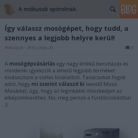
A mókusok spórolnak.
Így válassz mosógépet, hogy tudd, a
szennyes a legjobb helyre kerül!
Mókuspolli
•
2018. június 20.
0
A
mosógépvásárlás
egy nagy értékű beruházás és
mindenki igyekszik a lehető legjobb terméket
kiválasztani a széles kínálatból. Tanácsokat fogok
adni, hogy
mi szerint válaszd ki
leendő Mosó
Masádat, úgy, hogy az leginkább illeszkedjen az
elképzeléseidhez. No, meg persze a fürdőszobádba!
;)