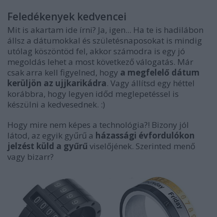
Feledékenyek kedvencei
Mit is akartam ide írni? Ja, igen... Ha te is hadilábon
állsz a dátumokkal és születésnaposokat is mindig
utólag köszöntöd fel, akkor számodra is egy jó
megoldás lehet a most következő válogatás. Már
csak arra kell figyelned, hogy
a megfelelő dátum
kerüljön az ujjkarikádra
. Vagy állítsd egy héttel
korábbra, hogy legyen időd meglepetéssel is
készülni a kedvesednek. :)
Hogy mire nem képes a technológia?! Bizony jól
látod, az egyik gyűrű a
házassági évfordulókon
jelzést küld a gyűrű
viselőjének. Szerinted menő
vagy bizarr?