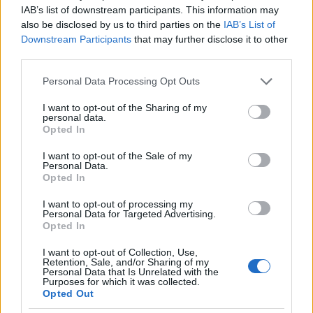
IAB’s list of downstream participants. This information may
also be disclosed by us to third parties on the
IAB’s List of
Downstream Participants
that may further disclose it to other
third parties.
Please note that this website/app uses one or more Google
Personal Data Processing Opt Outs
services and may gather and store information including but
not limited to your visit or usage behaviour. You may click to
I want to opt-out of the Sharing of my
personal data.
grant or deny consent to Google and its third-party tags to
Opted In
use your data for below specified purposes in below Google
consent section.
I want to opt-out of the Sale of my
Personal Data.
Opted In
I want to opt-out of processing my
Personal Data for Targeted Advertising.
Opted In
I want to opt-out of Collection, Use,
Retention, Sale, and/or Sharing of my
Personal Data that Is Unrelated with the
Purposes for which it was collected.
Opted Out