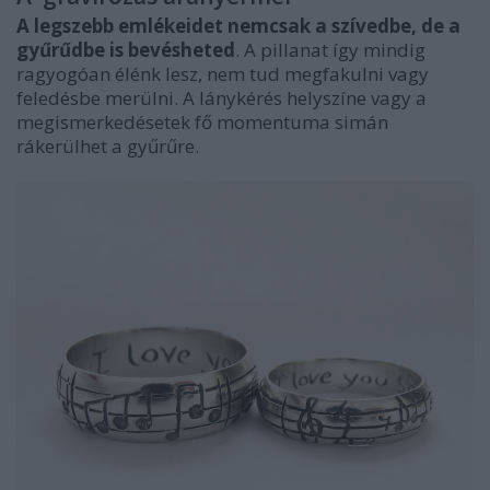
A legszebb emlékeidet nemcsak a szívedbe, de a
gyűrűdbe is bevésheted
. A pillanat így mindig
ragyogóan élénk lesz, nem tud megfakulni vagy
feledésbe merülni. A lánykérés helyszíne vagy a
megismerkedésetek fő momentuma simán
rákerülhet a gyűrűre.