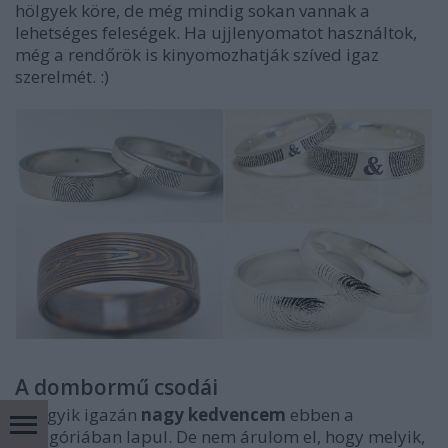
hölgyek köre, de még mindig sokan vannak a
lehetséges feleségek. Ha ujjlenyomatot használtok,
még a rendőrök is kinyomozhatják szíved igaz
szerelmét. :)
A dombormű csodái
Az egyik igazán
nagy kedvencem
ebben a
kategóriában lapul. De nem árulom el, hogy melyik,