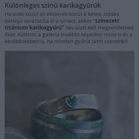
Különleges színű karikagyűrűk
Ha ezek közül az ékszerek közül a kékes-zöldes
belsejű varázsolta el a szíved, akkor "
színezett
titánium karikagyűrű"
név alatt kell megrendelned
őket. Kattints a galéria további képeihez most is és a
későbbiekben is, ha minden gyűrűt látni szeretnél!