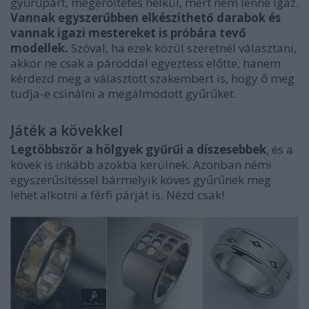
gyűrűpárt, megerőltetés nélkül, mert nem lenne igaz.
Vannak egyszerűbben elkészíthető darabok és
vannak igazi mestereket is próbára tevő
modellek.
Szóval, ha ezek közül szeretnél választani,
akkor ne csak a pároddal egyeztess előtte, hanem
kérdezd meg a választott szakembert is, hogy ő meg
tudja-e csinálni a megálmodott gyűrűket.
Játék a kövekkel
Legtöbbször a hölgyek gyűrűi a díszesebbek
, és a
kövek is inkább azokba kerülnek. Azonban némi
egyszerűsítéssel bármelyik köves gyűrűnek meg
lehet alkotni a férfi párját is. Nézd csak!