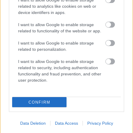
I want to allow Google to enable storage
related to analytics like cookies on web or
device identifiers in apps.
I want to allow Google to enable storage
related to functionality of the website or app.
"muci ruci"
Volt egy barátnőm, aki semmit nem értett a
I want to allow Google to enable storage
kocsikhoz, viszont volt egy 1000+1 éves autója,
related to personalization.
ami folyton ledöglött különböző okokból. Ő
I want to allow Google to enable storage
ilyenkor előkapta a csomagtartóból a szexi
related to security, including authentication
egyberuháját és bizony
5 perc alatt leintett
functionality and fraud prevention, and other
magának egy segítőkész fiatalembert, aki
user protection.
pikk-pakk megszerelte a tütüjét.
Nem azt
mondom, hogy ez a követendő példa
lerobbanás esetén, de nem bírtam ki, hogy ne
meséljem el! De biztos, te is ismersz hasonló
CONFIRM
sztorit! Írd meg mindenképp! ;)
Mindennapi autókázásnál hasznos (és
Data Deletion
Data Access
Privacy Policy
kényelmes) lehet