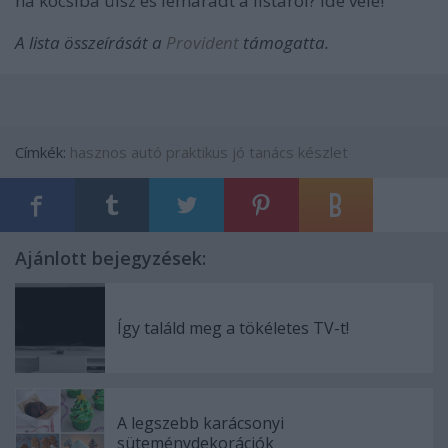
ha kocsiba ülsz és lemaradt a listáról? Ide vele!
A lista összeírását a
Provident
támogatta.
Címkék:
hasznos
autó
praktikus
jó tanács
készlet
Ajánlott bejegyzések:
Így találd meg a tökéletes TV-t!
A legszebb karácsonyi
süteménydekorációk