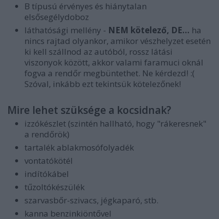
B típusú érvényes és hiánytalan
elsősegélydoboz
láthatósági mellény -
NEM kötelező, DE...
ha
nincs rajtad olyankor, amikor vészhelyzet esetén
ki kell szállnod az autóból, rossz látási
viszonyok között, akkor valami faramuci oknál
fogva a rendőr megbüntethet. Ne kérdezd! :(
Szóval, inkább ezt tekintsük kötelezőnek!
Mire lehet szüksége a kocsidnak?
izzókészlet (szintén hallható, hogy "rákeresnek"
a rendőrök)
tartalék ablakmosófolyadék
vontatókötél
indítókábel
tűzoltókészülék
szarvasbőr-szivacs, jégkaparó, stb.
kanna benzinkiöntővel