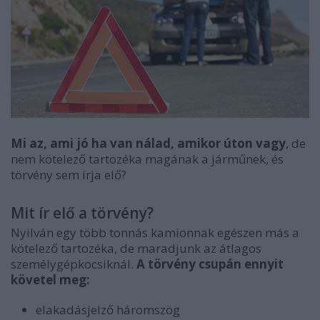
Mi az, ami jó ha van nálad, amikor úton vagy
, de
nem kötelező tartozéka magának a járműnek, és
törvény sem írja elő?
Mit ír elő a törvény?
Nyilván egy több tonnás kamionnak egészen más a
kötelező tartozéka, de maradjunk az átlagos
személygépkocsiknál.
A törvény csupán ennyit
követel meg:
elakadásjelző háromszög