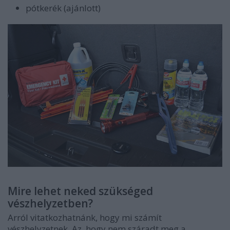
pótkerék (ajánlott)
Mire lehet neked szükséged
vészhelyzetben?
Arról vitatkozhatnánk, hogy mi számít
vészhelyzetnek. Az, hogy nem száradt meg a