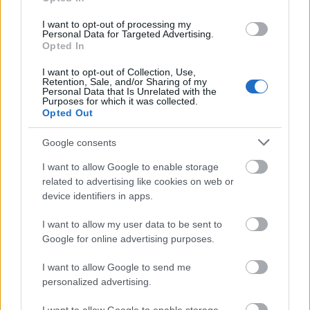
Főleg ha egyébként nem kondicipőben, hanem a
kedvenc méregdrága tűsarkú topánkádban
I want to opt-out of processing my
Personal Data for Targeted Advertising.
vagy öltönycipődben szoktál vezetni.
Opted In
öngyújtó
I want to opt-out of Collection, Use,
kisebb méretű bicska/kés
Retention, Sale, and/or Sharing of my
Personal Data that Is Unrelated with the
gyógyszerek
(a legfontosabbak...)
Purposes for which it was collected.
Opted Out
Tudod, milyen gyógyszerekből érdemes mindig
otthon tartani?
Én már összeírtam, katt
ide
és
Google consents
elolvashatod azt is!
I want to allow Google to enable storage
related to advertising like cookies on web or
device identifiers in apps.
I want to allow my user data to be sent to
Google for online advertising purposes.
I want to allow Google to send me
personalized advertising.