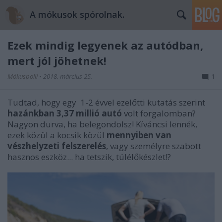
A mókusok spórolnak.
Ezek mindig legyenek az autódban,
mert jól jöhetnek!
Mókuspolli
•
2018. március 25.
1
Tudtad, hogy egy 1-2 évvel ezelőtti kutatás szerint
hazánkban 3,37 millió autó
volt forgalomban?
Nagyon durva, ha belegondolsz! Kíváncsi lennék,
ezek közül a kocsik közül
mennyiben van
vészhelyzeti felszerelés
, vagy személyre szabott
hasznos eszköz... ha tetszik, túlélőkészlet!?