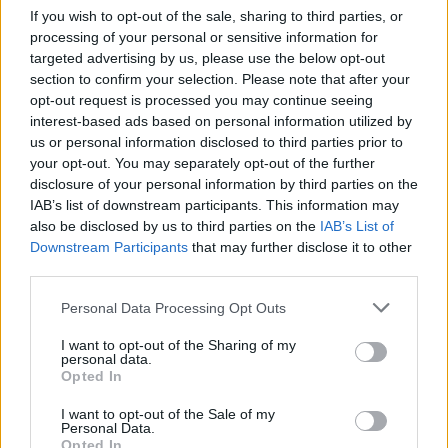
If you wish to opt-out of the sale, sharing to third parties, or
központi segélykérő telefonszámok listája
processing of your personal or sensitive information for
1,5 literes ásványvíz
- a hidratáláson túl, jól
targeted advertising by us, please use the below opt-out
jöhet, kezet mosni, vagy valamit/valakit
section to confirm your selection. Please note that after your
felfrissíteni
opt-out request is processed you may continue seeing
interest-based ads based on personal information utilized by
tartós élelmiszer
- pl. 3-4 müzliszelet jól jöhet,
us or personal information disclosed to third parties prior to
ha 5-8 órát fogsz rostokolni valahol... majd
your opt-out. You may separately opt-out of the further
hálás leszel érte
disclosure of your personal information by third parties on the
bármilyen cukorka
- ha esetleg leesne a
IAB’s list of downstream participants. This information may
vércukor szinted
also be disclosed by us to third parties on the
IAB’s List of
takaró/törölköző
Downstream Participants
that may further disclose it to other
third parties.
Melegen tart, és védi az autót, ha koszos holmit
pakolná bele. Elvileg segít, ha kipörög a jégen a
Please note that this website/app uses one or more Google
Personal Data Processing Opt Outs
gumi és aláteszed, ha nem tudsz elindulni, de
services and may gather and store information including but
szerencsére ezt még soha nem kellett
not limited to your visit or usage behaviour. You may click to
I want to opt-out of the Sharing of my
kipróbálnom.
personal data.
grant or deny consent to Google and its third-party tags to
Opted In
zseblámpa
use your data for below specified purposes in below Google
consent section.
láthatósági mellény ***
I want to opt-out of the Sale of my
Personal Data.
gumicsizma
Opted In