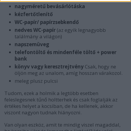
nagyméretű bevásárlótáska
kézfertőtlenítő
WC-papír/ papírzsebkendő
nedves WC-papír
(az egyik legnagyobb
találmány a világon)
napszemüveg
telefontöltő és mindenféle töltő + power
bank
könyv vagy keresztrejtvény
Csak, hogy ne
öljön meg az unalom, amíg hosszan várakozol.
meleg plusz pulcsi
Tudom, ezek a holmik a legtöbb esetben
feleslegesnek tűnő holtterhek és csak foglalják az
értékes helyet a kocsiban, de ha kellenek, akkor
viszont nagyon tudnak hiányozni.
Van olyan eszköz, amit te mindig viszel magaddal,