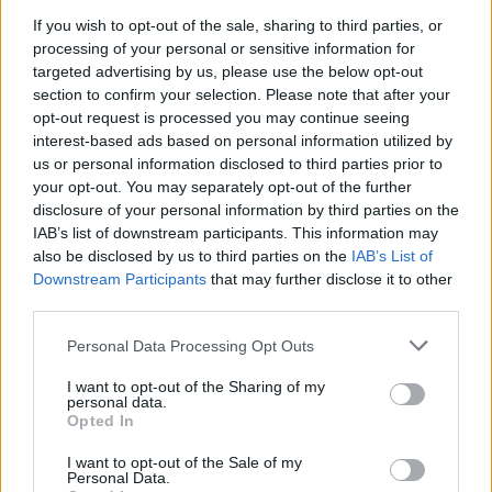
kellett tetszetőssé tenni az elhunytak síremlékeit,
If you wish to opt-out of the sale, sharing to third parties, or
hogy visszatérjenek oda, a szeretteik meglátogatása
processing of your personal or sensitive information for
után. A másik teória szerint az volt a cél, hogy
ne is
targeted advertising by us, please use the below opt-out
hagyják el a megboldogultak a végleges
section to confirm your selection. Please note that after your
lakhelyüket.
opt-out request is processed you may continue seeing
interest-based ads based on personal information utilized by
us or personal information disclosed to third parties prior to
your opt-out. You may separately opt-out of the further
disclosure of your personal information by third parties on the
IAB’s list of downstream participants. This information may
also be disclosed by us to third parties on the
IAB’s List of
Downstream Participants
that may further disclose it to other
third parties.
Please note that this website/app uses one or more Google
Personal Data Processing Opt Outs
services and may gather and store information including but
not limited to your visit or usage behaviour. You may click to
I want to opt-out of the Sharing of my
personal data.
grant or deny consent to Google and its third-party tags to
Opted In
use your data for below specified purposes in below Google
consent section.
I want to opt-out of the Sale of my
Personal Data.