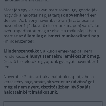
Most jön egy kis csavar, mert sokan úgy gondolják,
hogy ők a halottak napját tartják
november 1
-jén,
de nem! Az bizony november 2-án (hivatalosan a
november 1-jét követő első munkanapon) van.Talán
azért ragadhatott meg az elseje a mókusfejekben,
mert az az
államilag elismert munkaszüneti nap
(mindenszentek).
Mindenszentekkor
, a külön emléknappal nem
rendelkező,
elhunyt szentekről emlékezünk meg
,
és az ő tiszteletükre gyújtunk gyertyát, november 1-
jén.
November 2.-án tartjuk a halottak napját, ahol a
keresztény hagyományok szerint
az üdvösséget
még el nem nyert, tisztítótűzben lévő saját
halottainkért imádkozunk.