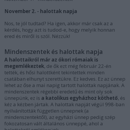
November 2. - halottak napja
Nos, te jól tudtad? Ha igen, akkor már csak az a
kérdés, hogy azt is tudod-e, hogy melyik honnan
ered és miről is szól. Nézzük!
Mindenszentek és halottak napja
A halottaikról már az ókori rómaiak is
megemlékeztek
, de ők ezt még február 22-én
tették, és hősi halottként tekintettek minden
csatában elhunyt szerettükre. Ez kedves. Ez az ünnep
lehet az őse a mai napig tartott halottak napjának. A
mindenszentek régebbi eredetű és mint oly sok
ünnepünk, ez is
a katolikus egyházhoz köthető
, és
kéz a kézben jártak. A halottak napját végül 998-ban
nyilvánították független ünnepnek (a
mindenszentektől), az egyházi ünnep pedig szép
fokozatosan vált általános ünneppé, ahol a
halottakról emlékezünk.