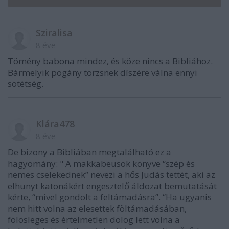
Sziralisa
8 éve
Tömény babona mindez, és köze nincs a Bibliához.
Bármelyik pogány törzsnek díszére válna ennyi
sötétség.
Klára478
8 éve
De bizony a Bibliában megtalálható ez a
hagyomány: " A makkabeusok könyve “szép és
nemes cselekednek” nevezi a hős Judás tettét, aki az
elhunyt katonákért engesztelő áldozat bemutatását
kérte, “mivel gondolt a feltámadásra”. “Ha ugyanis
nem hitt volna az elesettek föltámadásában,
fölösleges és értelmetlen dolog lett volna a