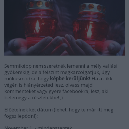
Semmiképp nem szeretnék lemenni a mély vallási
gyökerekig, de a felszínt megkarcolgatjuk, úgy
mókusmódra, hogy
képbe kerüljünk!
Ha a cikk
végén is hiányérzeted lesz, olvass majd
kommenteket vagy gyere facebookra, lesz, aki
belemegy a részletekbe! ;)
Előételnek két dátum (lehet, hogy te már itt meg
fogsz lepődni):
November 1. - mindenszentek