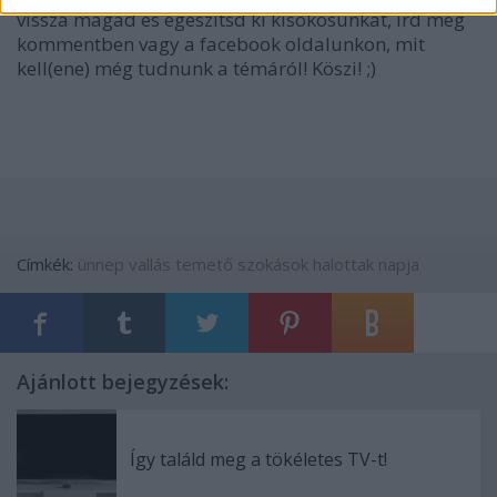
vissza magad és egészítsd ki kisokosunkat, írd meg
kommentben vagy a facebook oldalunkon, mit
kell(ene) még tudnunk a témáról! Köszi! ;)
Címkék:
ünnep
vallás
temető
szokások
halottak napja
Ajánlott bejegyzések:
Így találd meg a tökéletes TV-t!