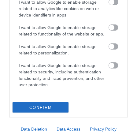
I want to allow Google to enable storage
is?
related to analytics like cookies on web or
device identifiers in apps.
I want to allow Google to enable storage
related to functionality of the website or app.
I want to allow Google to enable storage
related to personalization.
I want to allow Google to enable storage
related to security, including authentication
functionality and fraud prevention, and other
user protection.
Ha úgy érzed, picit jobban képbe kerültél,
CONFIRM
mókushálás lennék, ha nyomnál egy lájkot vagy
megosztanád a cikket, hogy mások is kipipálhassák
ezt a témát!
Data Deletion
Data Access
Privacy Policy
Ha pedig te már a gyökerek között is jártál, ne fogd