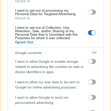
Egyéb hiedelmek
Opted In
1.
Pórul jár az, aki ilyenkor dolgozik
, és így nem
I want to opt-out of processing my
tiszteli a halottait. Ezt azért kezeljük helyén
Personal Data for Targeted Advertising.
szerintem (már ha nem vagyunk vallásosak).
Opted In
I want to opt-out of Collection, Use,
2.
Mások sírjáról virágot elvenni
komoly
Retention, Sale, and/or Sharing of my
következményekkel jár, mert azért eljön a
Personal Data that Is Unrelated with the
Purposes for which it was collected.
megkárosított halott.
Opted Out
3. A gyertyával is hasonló a helyzet.
Azon a síron
Google consents
kell hagyni
, ahová szánták, mert ha nem, a halott
bűnei átszállnak az enyveskezű tolvajra. Ez a tett
I want to allow Google to enable storage
mondjuk büntetés nélkül is durván hangzik, jaj!
related to advertising like cookies on web or
device identifiers in apps.
4. Szerencsére már nem emlegetik azt a régi
babonát, mely szerint, ha a családtagok egyszerre
I want to allow my user data to be sent to
gyújtanak gyertyát, akkor, akié hamarabb leég,
az
Google for online advertising purposes.
hal meg legközelebb.
I want to allow Google to send me
personalized advertising.
A régi szokásokat már kevésbé ismerjük és tartjuk,
de a temetőbe szinte mindenki kilátogat ilyenkor. Te