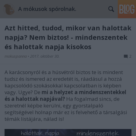
A mókusok spórolnak.
Azt hitted, tudod, mikor van halottak
napja? Nem biztos! - mindenszentek
és halottak napja kisokos
mokuspanna
•
2017. október 30.
2
A karácsonyról és a húsvétról biztos te is mindent
tudsz és ismered az eredetét is, ráadásul a hozzá
kapcsolódó szokásokkal kapcsolatban is képben
vagy. Ugye? De
mi a helyzet a mindenszentekkel
és a halottak napjával?
Ha fogalmad sincs, de
szeretnél képbe kerülni, egy gyorstalpaló
segítségével holnap már ez is felvehető a társalgási
témák listájára, nálad is!