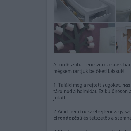
A fürdőszoba-rendszerezésnek háro
mégsem tartjuk be őket! Lássuk!
1. Találd meg a rejtett zugokat,
has
tárolnod a holmidat. Ez különösen 
jutott.
2. Amit nem tudsz elrejteni vagy sz
elrendezésű
és tetszetős a szemne