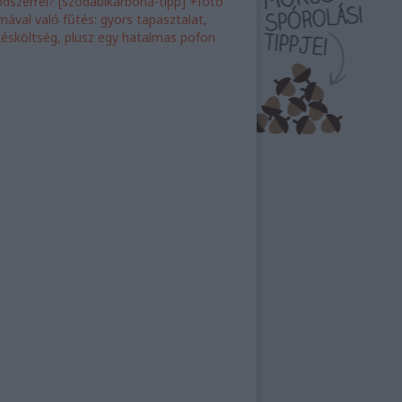
dszerrel? [szódabikarbóna-tipp] +fotó
ímával való fűtés: gyors tapasztalat,
tésköltség, plusz egy hatalmas pofon