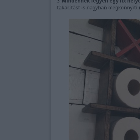
3.
Mindennek legyen egy fix hely
takarítást is nagyban megkönnyíti 