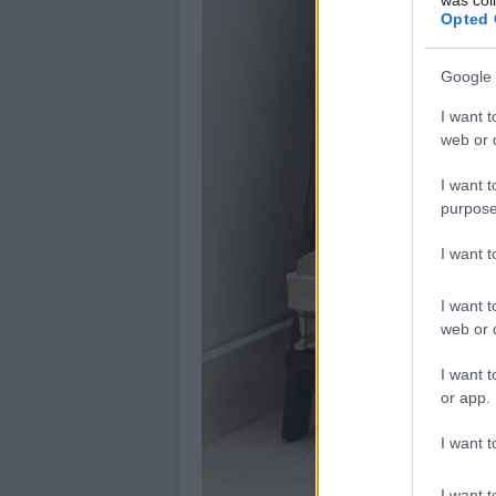
Opted 
Google 
I want t
web or d
I want t
purpose
I want 
I want t
web or d
I want t
or app.
I want t
I want t