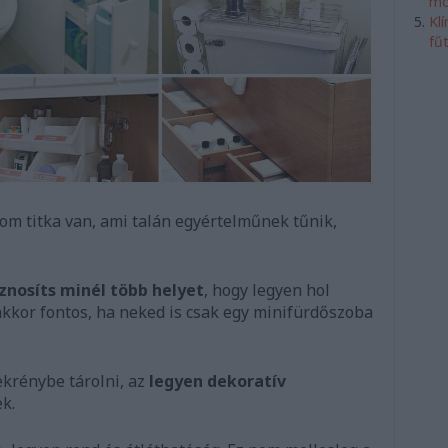
mó
Kl
fű
m titka van, ami talán egyértelműnek tűnik,
znosíts minél több helyet
, hogy legyen hol
akkor fontos, ha neked is csak egy minifürdőszoba
ekrénybe tárolni, az
legyen dekoratív
k.