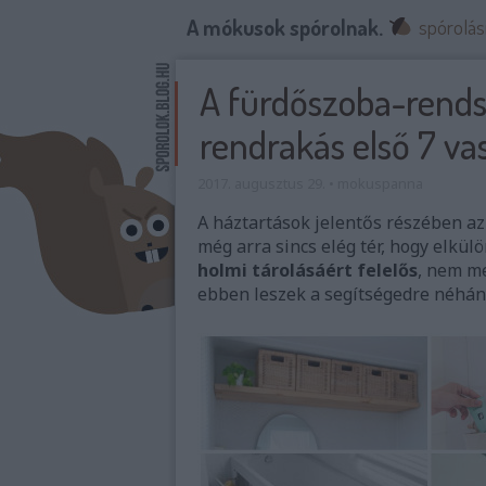
A mókusok spórolnak.
spórolás
A fürdőszoba-rends
rendrakás első 7 va
2017. augusztus 29.
•
mokuspanna
A háztartások jelentős részében az
még arra sincs elég tér, hogy elkü
holmi tárolásáért felelős
, nem m
ebben leszek a segítségedre néhány