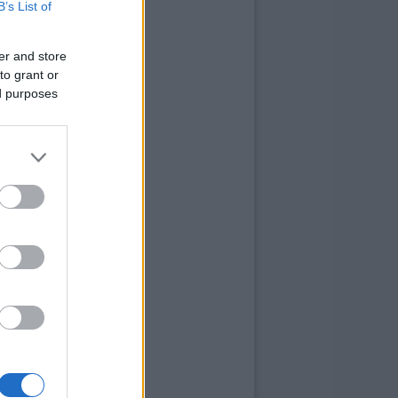
B’s List of
er and store
to grant or
ed purposes