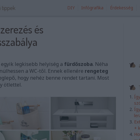
i tippek
DIY
Infógrafika
Érdekesség
zerezés és
sszabálya
 egyik legkisebb helyiség a
fürdőszoba
. Néha
lönülhessen a WC-től. Ennek ellenére
rengeteg
eglepő, hogy nehéz benne rendet tartani. Most
 ötlettel.
Íg
sz
Íg
le
Ex
+ 
Ho