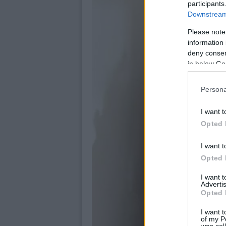
participants
Downstream 
Please note
information 
deny consent
in below Go
Persona
I want t
Opted 
I want t
Opted 
I want 
Advertis
Opted 
I want t
of my P
was col