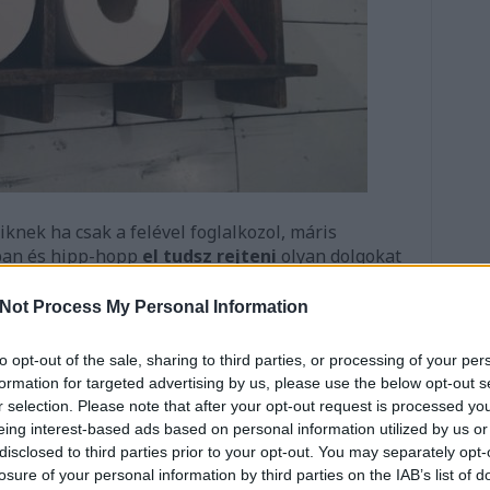
iknek ha csak a felével foglalkozol, máris
ban és hipp-hopp
el tudsz rejteni
olyan dolgokat
sz, mert nincs helye.
Not Process My Personal Information
erekért
to opt-out of the sale, sharing to third parties, or processing of your per
egyszerűbb, ha van hozzá elég hely, eddig tiszta
formation for targeted advertising by us, please use the below opt-out s
edre álló teret, kutasd fel, hogy hová lehetne
r selection. Please note that after your opt-out request is processed y
t vagy néhány akasztós tárolót.
eing interest-based ads based on personal information utilized by us or
disclosed to third parties prior to your opt-out. You may separately opt-
losure of your personal information by third parties on the IAB’s list of