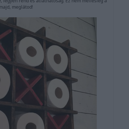
e
, legyen rend és átláthatóság. Ez nem mellesleg a
majd, meglátod!