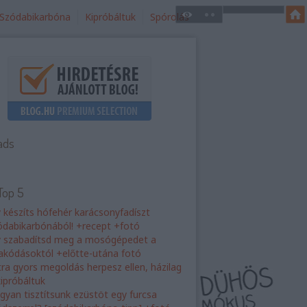
Szódabikarbóna
Kipróbáltuk
Spórolás
ads
Top 5
y készíts hófehér karácsonyfadíszt
ódabikarbónából! +recept +fotó
y szabadítsd meg a mosógépedet a
rakódásoktól +előtte-utána fotó
tra gyors megoldás herpesz ellen, házilag
kipróbáltuk
gyan tisztítsunk ezüstöt egy furcsa