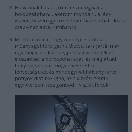
Ha vannak halaid, ők is úszni fognak a
boldogságban… akarom mondani, a lágy
vízben, hiszen így közvetlenül használható lesz a
csapvíz az
akváriumban
is.
Mondtam már, hogy mennyire utálok
műanyagot törölgetni? Biztos, te is jártál már
úgy, hogy amikor megjöttek a vendégek és
előszedted a borospoharakat, és megláttad,
hogy milyen gáz, hogy elvesztették
fényességüket és mindegyiket halvány fehér
pöttyök díszítik? Igen, az a vízkő! Ezentúl
egyikkel sem lesz gondod...
viszlát foltok!