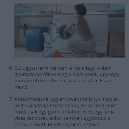
Ezt ugyan nem mértem le, de a lágy vízben
gyorsabban főnek meg a hüvelyesek
, úgyhogy
hamarabb kerülhet vacsi az asztalra. És az
menő!
Ablakmosásnál
ugyan továbbra is tuti tipp az
ecet+újságpapír használata, de ha még sincs
időd, csak egy gyors ablaktörlésre, egy sima
vizes kendővel, akkor sem kell aggódnod a
pöttyök
miatt. Merthogy
nem lesznek.