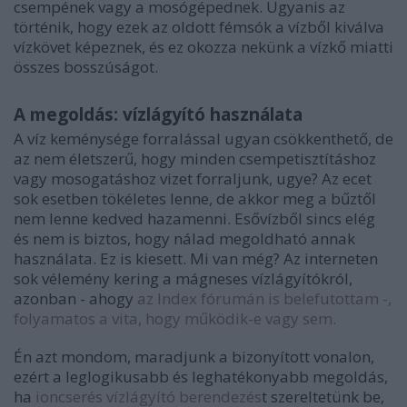
csempének vagy a mosógépednek. Ugyanis az
történik, hogy ezek
az
oldott fémsók a vízből kiválva
vízkövet képeznek,
és ez okozza nekünk a vízkő miatti
összes bosszúságot.
A megoldás: vízlágyító használata
A víz keménysége forralással ugyan csökkenthető, de
az nem életszerű, hogy minden csempetisztításhoz
vagy mosogatáshoz vizet forraljunk, ugye? Az ecet
sok esetben tökéletes lenne, de akkor meg a bűztől
nem lenne kedved hazamenni. Esővízből sincs elég
és nem is biztos, hogy nálad megoldható annak
használata. Ez is kiesett. Mi van még? Az interneten
sok vélemény kering a mágneses vízlágyítókról,
azonban - ahogy
az Index fórumán is belefutottam -,
folyamatos a vita, hogy működik-e vagy sem.
Én azt mondom, maradjunk a bizonyított vonalon,
ezért a leglogikusabb és leghatékonyabb megoldás,
ha
ioncserés vízlágyító berendezés
t szereltetünk be
,