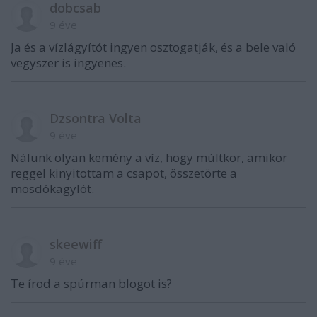
dobcsab
9 éve
Ja és a vízlágyítót ingyen osztogatják, és a bele való
vegyszer is ingyenes.
Dzsontra Volta
9 éve
Nálunk olyan kemény a víz, hogy múltkor, amikor
reggel kinyitottam a csapot, összetörte a
mosdókagylót.
skeewiff
9 éve
Te írod a spúrman blogot is?