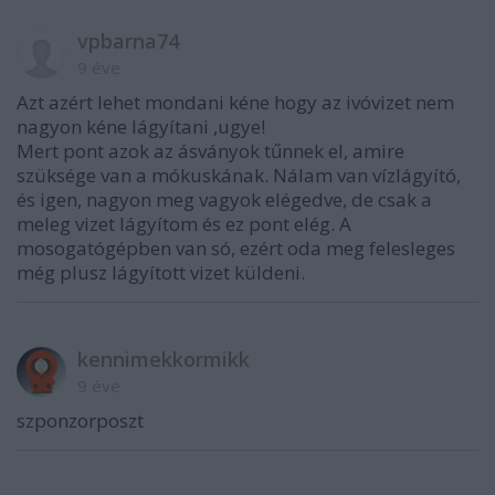
vpbarna74
9 éve
Azt azért lehet mondani kéne hogy az ivóvizet nem
nagyon kéne lágyítani ,ugye!
Mert pont azok az ásványok tűnnek el, amire
szüksége van a mókuskának. Nálam van vízlágyító,
és igen, nagyon meg vagyok elégedve, de csak a
meleg vizet lágyítom és ez pont elég. A
mosogatógépben van só, ezért oda meg felesleges
még plusz lágyított vizet küldeni.
kennimekkormikk
9 éve
szponzorposzt