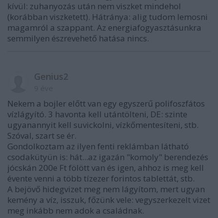
kívül: zuhanyozás után nem viszket mindehol
(korábban viszketett). Hátránya: alig tudom lemosni
magamról a szappant. Az energiafogyasztásunkra
semmilyen észrevehető hatása nincs.
Genius2
9 éve
Nekem a bojler előtt van egy egyszerű polifoszfátos
vízlágyító. 3 havonta kell utántölteni, DE: szinte
ugyanannyit kell suvickolni, vízkőmentesíteni, stb.
Szóval, szart se ér.
Gondolkoztam az ilyen fenti reklámban látható
csodakütyün is: hát...az igazán "komoly" berendezés
jócskán 200e Ft fölött van és igen, ahhoz is meg kell
évente venni a több tízezer forintos tablettát, stb.
A bejövő hidegvizet meg nem lágyítom, mert ugyan
kemény a víz, isszuk, főzünk vele: vegyszerkezelt vizet
meg inkább nem adok a családnak.