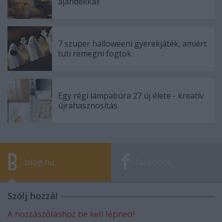
ajándékkal!
7 szuper halloweeni gyerekjáték, amiért
tuti remegni fogtok
Egy régi lámpabúra 27 új élete - kreatív
újrahasznosítás
blog.hu
facebook
Szólj hozzá!
A hozzászóláshoz be kell lépned!