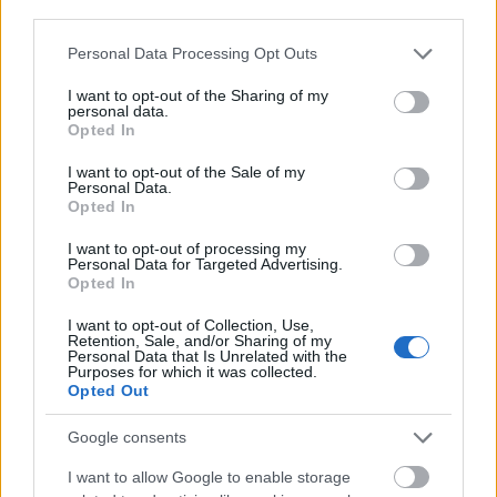
jobb és valahogy könnyebb lesz a hajmosás is.
third parties.
Majd meglátod!
Please note that this website/app uses one or more Google
Personal Data Processing Opt Outs
Ezentúl desztillált vizet sem kell venned az
services and may gather and store information including but
autódba
, mert a lágy vizet bátran
not limited to your visit or usage behaviour. You may click to
I want to opt-out of the Sharing of my
personal data.
hozzáöntheted a hűtőfolyadékhoz.
grant or deny consent to Google and its third-party tags to
Opted In
use your data for below specified purposes in below Google
consent section.
I want to opt-out of the Sale of my
Hogyan működnek a vízlágyítók?
Personal Data.
Opted In
Ahogy a nevében is benne van, a vízlágyítók
elsődleges célja, hogy
lágyítsák a vizet.
Hogy miért,
I want to opt-out of processing my
az most már számodra is tiszta, de talán arra is
Personal Data for Targeted Advertising.
kíváncsi vagy, mitől tudja azt, amit tud. Hát, lássuk!
Opted In
I want to opt-out of Collection, Use,
Retention, Sale, and/or Sharing of my
Personal Data that Is Unrelated with the
Purposes for which it was collected.
Opted Out
Google consents
I want to allow Google to enable storage