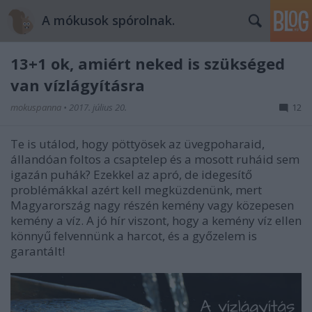
A mókusok spórolnak.
13+1 ok, amiért neked is szükséged
van vízlágyításra
mokuspanna
•
2017. július 20.
12
Te is utálod, hogy pöttyösek az üvegpoharaid,
állandóan foltos a csaptelep és a mosott ruháid sem
igazán puhák? Ezekkel az apró, de idegesítő
problémákkal azért kell megküzdenünk, mert
Magyarország nagy részén kemény vagy közepesen
kemény a víz.
A jó hír viszont, hogy a kemény víz ellen
könnyű felvennünk a harcot, és a győzelem is
garantált!