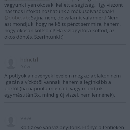
vagyunk ilyen okosak, kellett a segítség... így viszont
hasznos infókat hozhatunk a mókusolvasóknak!
@dobcsab
: Sajna nem, de valamit valamiért! Nem
azt mondjuk, hogy ne költs pénzt semmire, hanem,
hogy okosan költsd el! Ha vízlágyítóra költöd, az
okos döntés. Szerintünk! ;)
hdnctrl
9 éve
A pöttyök a növények levelein meg az ablakon nem
igazán a vízkőtől vannak, hanem a leginkább a
portól (ha naponta mosnád, vagy mondjuk
egymásután 3x, mindig új vízzel, nem lennének).
9 éve
Kb tíz éve van vízlágyítónk. Előnye a fentieken