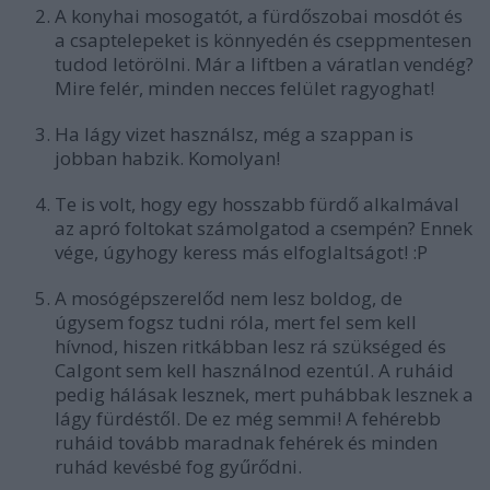
A konyhai
mosogatót
, a fürdőszobai
mosdót és
a csaptelepeket is könnyedén és cseppmentesen
tudod letörölni.
Már a liftben a váratlan vendég?
Mire felér, minden necces felület ragyoghat!
Ha lágy vizet használsz, még
a szappan is
jobban habzik.
Komolyan!
Te is volt, hogy egy hosszabb fürdő alkalmával
az apró foltokat számolgatod a csempén? Ennek
vége, úgyhogy keress más elfoglaltságot! :P
A mosógépszerelőd nem lesz boldog, de
úgysem fogsz tudni róla, mert fel sem kell
hívnod, hiszen ritkábban lesz rá szükséged és
Calgont sem kell használnod ezentúl.
A ruháid
pedig hálásak lesznek, mert
puhábbak lesznek
a
lágy fürdéstől. De ez még semmi! A fehérebb
ruháid
tovább maradnak fehérek
és minden
ruhád
kevésbé fog gyűrődni.