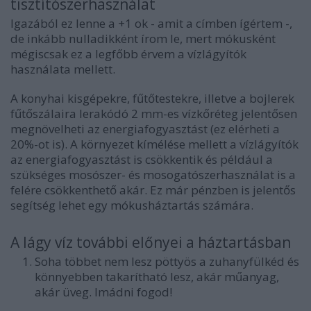
tisztítószerhasználat
Igazából ez lenne a +1 ok - amit a címben ígértem -,
de inkább nulladikként írom le, mert mókusként
mégiscsak ez a legfőbb érvem a vízlágyítók
használata mellett.
A konyhai kisgépekre, fűtőtestekre, illetve a bojlerek
fűtőszálaira lerakódó 2 mm-es vízkőréteg jelentősen
megnövelheti az energiafogyasztást (ez elérheti a
20%-ot is). A környezet kímélése mellett
a vízlágyítók
az energiafogyasztást is csökkentik és
például a
szükséges mosószer- és mosogatószerhasználat is a
felére csökkenthető akár. Ez már pénzben is jelentős
segítség lehet egy mókusháztartás számára.
A lágy víz további előnyei a háztartásban
Soha többet
nem lesz pöttyös a zuhanyfülkéd
és
könnyebben takarítható lesz, akár műanyag,
akár üveg. Imádni fogod!