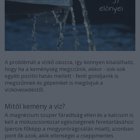
A problémát a vízkő okozza, így könnyen kitalálható,
hogy
ha a keménység megszűnik
, akkor - sok-sok
egyéb pozitív hatás mellett - fenti
gondjaink is
megszűnnek
és gépeinket is megóvjuk a
vízkövesedéstől.
Mitől kemény a víz?
A
magnézium
szuper fáradtság ellen és a
kalcium
is
kell a mókuscsontozat egészségének fenntartásához
(persze főképp a mogyorórágcsálás miatt), azonban
pont ők azok, akik ellenségei a cseppmentes