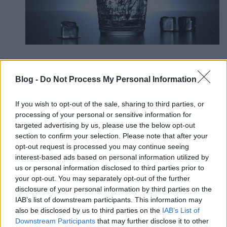
Az összes kisgépre igaz, hogy
ritkább
szervizelésre és vízkőmentesítésre lesz szükség
,
Blog -
Do Not Process My Personal Information
így pénzt spórolhatsz, csak azért, mert lágy vizet
használsz.
If you wish to opt-out of the sale, sharing to third parties, or
processing of your personal or sensitive information for
Lehet, hogy kicsit hiányozni fog ez a
targeted advertising by us, please use the below opt-out
megnyugtató tevékenység, de ezentúl a
virágok
section to confirm your selection. Please note that after your
levelei
t sem kell letörölgetned, mert miután
opt-out request is processed you may continue seeing
megmosdattad őket,
cseppmentesen
és frissen,
interest-based ads based on personal information utilized by
vidáman fognak megszáradni.
us or personal information disclosed to third parties prior to
your opt-out. You may separately opt-out of the further
A legélvezetesebb tulajdonsága a lágy víznek,
disclosure of your personal information by third parties on the
hogy sokkal selymesebb, mint kemény rokona,
IAB’s list of downstream participants. This information may
így fürdésnél,
zuhanyzásnál és arcmosásnál
is
also be disclosed by us to third parties on the
IAB’s List of
érezni fogod frissítőbb hatását. A hajadnak is
Downstream Participants
that may further disclose it to other