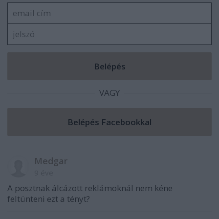
VAGY
Medgar
9 éve
A posztnak álcázott reklámoknál nem kéne
feltünteni ezt a tényt?