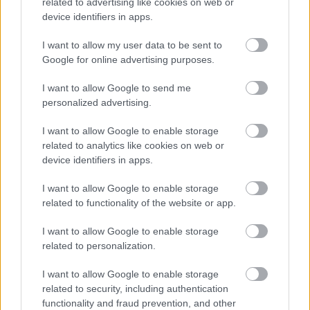
related to advertising like cookies on web or
device identifiers in apps.
I want to allow my user data to be sent to
Google for online advertising purposes.
I want to allow Google to send me
personalized advertising.
Egy ún. vízlágyító műgyantán folyik keresztül a víz,
amiből így
eltávolításra kerül a kőzetekből a vízbe
I want to allow Google to enable storage
oldódó magnézium és kalcium
. Pontosabban a
related to analytics like cookies on web or
magnézium- és kalciumionok helyett leggyakrabban
device identifiers in apps.
nátriumionok kerülnek a vízbe, amik már nem
okoznak vízkeménységet. De ennél tudományosabb
I want to allow Google to enable storage
magyarázatra szerintem nem vagy kíváncsi. :) Ha
related to functionality of the website or app.
mégis, keresd a
Gépész
csapatát, akik lelkesen
fognak segíteni.
I want to allow Google to enable storage
related to personalization.
A cikk megírását a
Gépész Holding
támogatta.
I want to allow Google to enable storage
related to security, including authentication
functionality and fraud prevention, and other