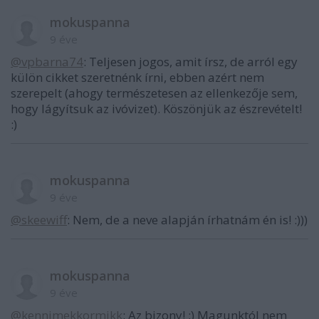
mokuspanna
9 éve
@vpbarna74
: Teljesen jogos, amit írsz, de arról egy
külön cikket szeretnénk írni, ebben azért nem
szerepelt (ahogy természetesen az ellenkezője sem,
hogy lágyítsuk az ivóvizet). Köszönjük az észrevételt!
:)
mokuspanna
9 éve
@skeewiff
: Nem, de a neve alapján írhatnám én is! :)))
mokuspanna
9 éve
@kennimekkormikk
: Az bizony! :) Magunktól nem