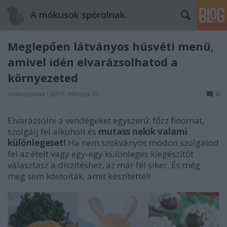
A mókusok spórolnak.
Meglepően látványos húsvéti menü,
amivel idén elvarázsolhatod a
környezeted
mokuspanna
•
2017. március 31.
0
Elvarázsolni a vendégeket egyszerű: főzz finomat,
szolgálj fel alkoholt és
mutass nekik valami
különlegeset!
Ha nem szokványos módon szolgálod
fel az ételt vagy egy-egy különleges kiegészítőt
választasz a díszítéshez, az már fél siker. És még
meg sem kóstolták, amit készítettél!