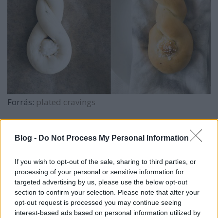
Forrás:
plated cravings
Leves - nyuszitálban
Blog -
Do Not Process My Personal Information
Ha ti levesesek vagytok, akkor, ha akarlak sem
tudlak lebeszélni róla (Édesanyámat sem :)),
úgyhogy akkor
tálcán
(nyuszi)tálban nyújtom neked
If you wish to opt-out of the sale, sharing to third parties, or
processing of your personal or sensitive information for
a megoldást.
Fogj egy nagyobb zsemlét vagy
targeted advertising by us, please use the below opt-out
kisebb bucit
(keresztapáknak akár egy 2 kilós
section to confirm your selection. Please note that after your
kenyeret :P),
vágd le a tetejét és az alját szárítsd
opt-out request is processed you may continue seeing
ki
, pirítsd meg (ebbe kerül majd a leves).
A nyuszi
interest-based ads based on personal information utilized by
feje
egy külön, egész zsemle lesz (vagy egy kisebb