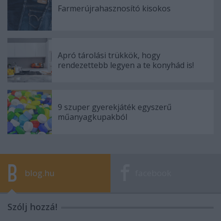
Farmerújrahasznosító kisokos
Apró tárolási trükkök, hogy
rendezettebb legyen a te konyhád is!
9 szuper gyerekjáték egyszerű
műanyagkupakból
blog.hu
facebook
Szólj hozzá!