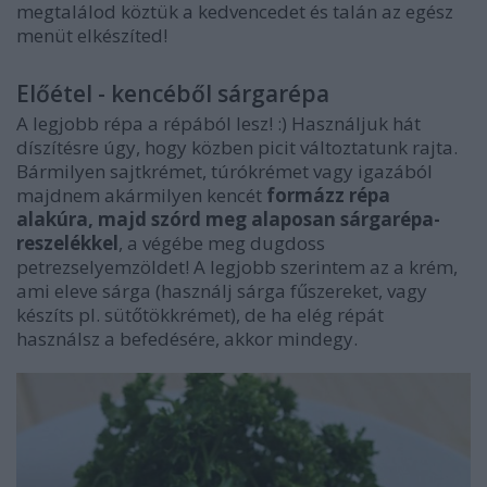
megtalálod köztük a kedvencedet és talán az egész
menüt elkészíted!
Előétel - kencéből sárgarépa
A legjobb répa a répából lesz! :) Használjuk hát
díszítésre úgy, hogy közben picit változtatunk rajta.
Bármilyen sajtkrémet, túrókrémet vagy igazából
majdnem akármilyen kencét
formázz répa
alakúra, majd szórd meg alaposan sárgarépa-
reszelékkel
, a végébe meg dugdoss
petrezselyemzöldet! A legjobb szerintem az a krém,
ami eleve sárga (használj sárga fűszereket, vagy
készíts pl. sütőtökkrémet), de ha elég répát
használsz a befedésére, akkor mindegy.