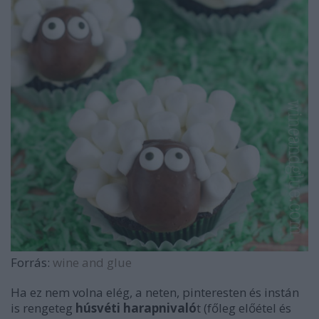
Forrás:
wine and glue
Ha ez nem volna elég, a neten, pinteresten és instán
is rengeteg
húsvéti harapnivaló
t (főleg előétel és