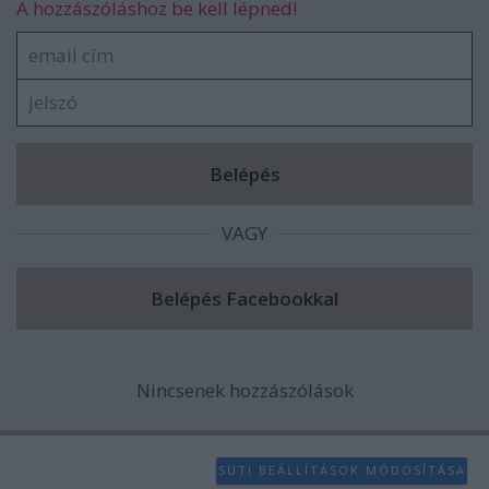
A hozzászóláshoz be kell lépned!
VAGY
Nincsenek hozzászólások
SÜTI BEÁLLÍTÁSOK MÓDOSÍTÁSA