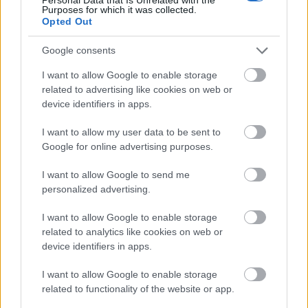
Purposes for which it was collected.
Opted Out
Google consents
I want to allow Google to enable storage
related to advertising like cookies on web or
device identifiers in apps.
I want to allow my user data to be sent to
Google for online advertising purposes.
I want to allow Google to send me
personalized advertising.
Forrás:
the idearoom
I want to allow Google to enable storage
related to analytics like cookies on web or
device identifiers in apps.
Desszert - mályvacukor-bárány
Ha már túl vagyunk a főételen is, nem maradhat el
I want to allow Google to enable storage
az édesség, és bár biztos vagyok benne, hogy
related to functionality of the website or app.
nálatok is több, mint egyféle lesz, egy ilyen
cuki