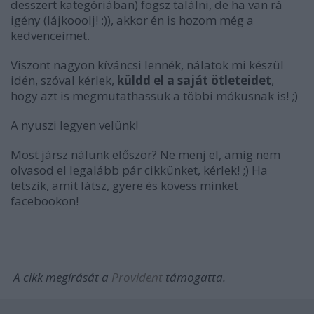
desszert kategóriában) fogsz találni, de ha van rá
igény (lájkooolj! :)), akkor én is hozom még a
kedvenceimet.
Viszont nagyon kíváncsi lennék, nálatok mi készül
idén, szóval kérlek,
küldd el a saját ötleteidet
,
hogy azt is megmutathassuk a többi mókusnak is! ;)
A nyuszi legyen velünk!
Most jársz nálunk először? Ne menj el, amíg nem
olvasod el legalább pár cikkünket, kérlek! ;) Ha
tetszik, amit látsz, gyere és kövess minket
facebookon!
A cikk megírását a
Provident
támogatta.