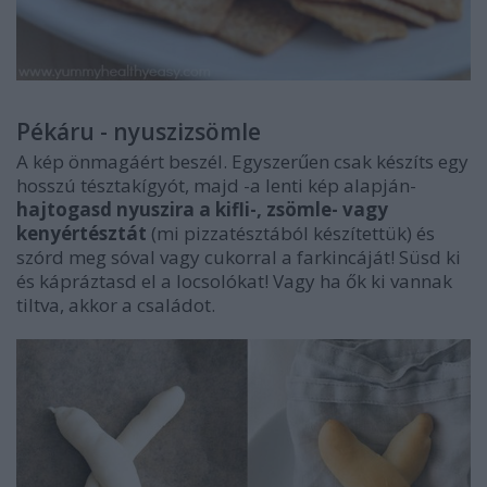
Pékáru - nyuszizsömle
A kép önmagáért beszél. Egyszerűen csak készíts egy
hosszú tésztakígyót, majd -a lenti kép alapján-
hajtogasd nyuszira a kifli-, zsömle- vagy
kenyértésztát
(mi pizzatésztából készítettük) és
szórd meg sóval vagy cukorral a farkincáját! Süsd ki
és kápráztasd el a locsolókat! Vagy ha ők ki vannak
tiltva, akkor a családot.