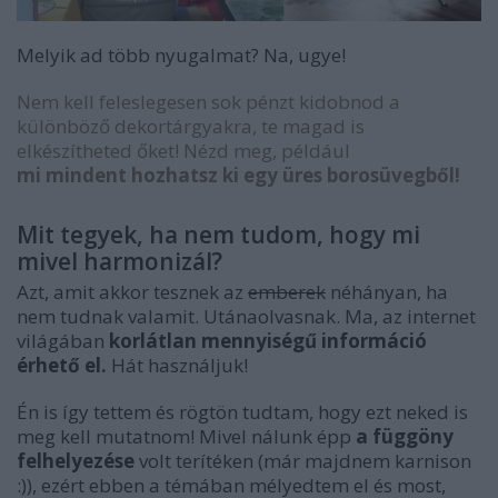
Melyik ad több nyugalmat? Na, ugye!
Nem kell feleslegesen sok pénzt kidobnod a
különböző dekortárgyakra, te magad is
elkészítheted őket!
Nézd meg, például
mi mindent hozhatsz ki egy üres borosüvegből!
Mit tegyek, ha nem tudom, hogy mi
mivel harmonizál?
Azt, amit akkor tesznek az
emberek
néhányan, ha
nem tudnak valamit. Utánaolvasnak. Ma, az internet
világában
korlátlan mennyiségű információ
érhető el.
Hát használjuk!
Én is így tettem és rögtön tudtam, hogy ezt neked is
meg kell mutatnom! Mivel nálunk épp
a függöny
felhelyezése
volt terítéken (már majdnem karnison
:)), ezért ebben a témában mélyedtem el és most,