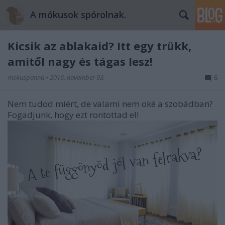
A mókusok spórolnak.
Kicsik az ablakaid? Itt egy trükk,
amitől nagy és tágas lesz!
mokuspanna
•
2016. november 03.
6
Nem tudod miért, de valami nem oké a szobádban?
Fogadjunk, hogy ezt rontottad el!