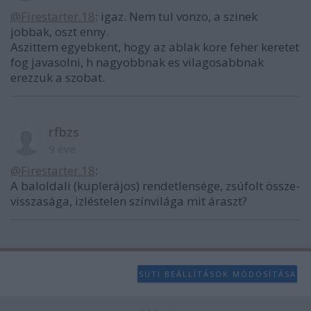
@Firestarter.18
: igaz. Nem tul vonzo, a szinek
jobbak, oszt enny.
Aszittem egyebkent, hogy az ablak kore feher keretet
fog javasolni, h nagyobbnak es vilagosabbnak
erezzuk a szobat.
rfbzs
9 éve
@Firestarter.18
:
A baloldali (kuplerájos) rendetlensége, zsúfolt össze-
visszasága, izléstelen színvilága mit áraszt?
SÜTI BEÁLLÍTÁSOK MÓDOSÍTÁSA