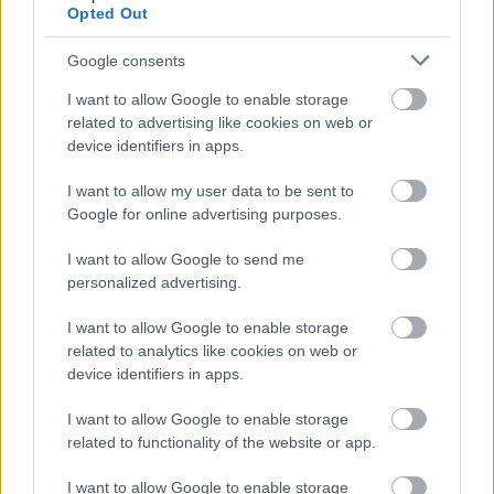
Opted Out
Google consents
I want to allow Google to enable storage
related to advertising like cookies on web or
Függönykarnis-kisokos
device identifiers in apps.
1. A plafon és az ablakkeretünk között fél úton
húzzunk egy képzeletbeli vonalat.
I want to allow my user data to be sent to
Google for online advertising purposes.
2. Az ablakkeretünk jobb és bal felső sarkából
húzzunk egy 45 fokos képzeletbeli vonalat.
I want to allow Google to send me
personalized advertising.
3. Majd,
ahol a két vonal metszi egymást
, onnan
induljon a karnis!
I want to allow Google to enable storage
related to analytics like cookies on web or
Ha új függönyt raksz fel, már csakis így járj el, ha
device identifiers in apps.
pedig látod, hogy valami nem stimmel, hát
variáld
I want to allow Google to enable storage
át
még ma!
related to functionality of the website or app.
*** Szívesen olvasol ezentúl is hasonló,
kipróbált
I want to allow Google to enable storage
lakberendezési tippeket, trükköket?
Írd meg (akár a