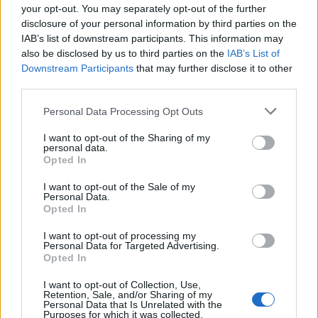
your opt-out. You may separately opt-out of the further
disclosure of your personal information by third parties on the
2. Optikailag
szélesebbnek látszódnak
az
IAB’s list of downstream participants. This information may
ablakaink.
also be disclosed by us to third parties on the
IAB’s List of
Downstream Participants
that may further disclose it to other
third parties.
Please note that this website/app uses one or more Google
Personal Data Processing Opt Outs
services and may gather and store information including but
not limited to your visit or usage behaviour. You may click to
I want to opt-out of the Sharing of my
personal data.
grant or deny consent to Google and its third-party tags to
Opted In
use your data for below specified purposes in below Google
consent section.
I want to opt-out of the Sale of my
Personal Data.
Opted In
I want to opt-out of processing my
Personal Data for Targeted Advertising.
Opted In
I want to opt-out of Collection, Use,
Retention, Sale, and/or Sharing of my
Personal Data that Is Unrelated with the
Purposes for which it was collected.