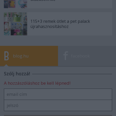
115+3 remek ötlet a pet palack
újrahasznosításhoz
blog.hu
facebook
Szólj hozzá!
A hozzászóláshoz be kell lépned!