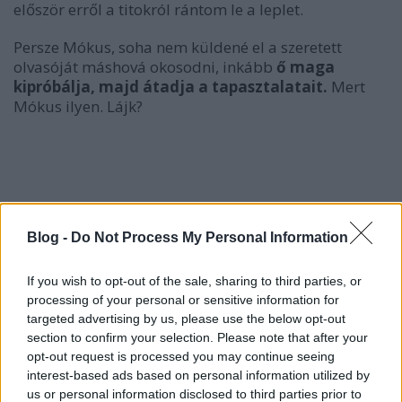
először erről a titokról rántom le a leplet.
Persze Mókus, soha nem küldené el a szeretett
olvasóját máshová okosodni, inkább
ő maga
kipróbálja, majd átadja a tapasztalatait.
Mert
Mókus ilyen. Lájk?
Így tedd fel a karnist, hogy a függönyöd
ne nézzen ki irtó hülyén!
Blog -
Do Not Process My Personal Information
Így tanultam meg én is, hogy a függönykarnist
hogyan és hova kell fúrni ahhoz, hogy a
legjobb
If you wish to opt-out of the sale, sharing to third parties, or
hatást
érjük el. Ha ezt az apró trükköt használva
processing of your personal or sensitive information for
fúrjuk fel, akkor egyszerre több problémát is
targeted advertising by us, please use the below opt-out
megoldunk optikailag:
section to confirm your selection. Please note that after your
opt-out request is processed you may continue seeing
1. A függönnyel remekül
növelhető a
interest-based ads based on personal information utilized by
us or personal information disclosed to third parties prior to
belmagasság
érzése.