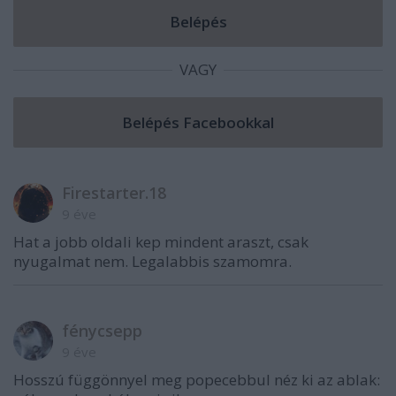
VAGY
Firestarter.18
9 éve
Hat a jobb oldali kep mindent araszt, csak
nyugalmat nem. Legalabbis szamomra.
fénycsepp
9 éve
Hosszú függönnyel meg popecebbul néz ki az ablak: