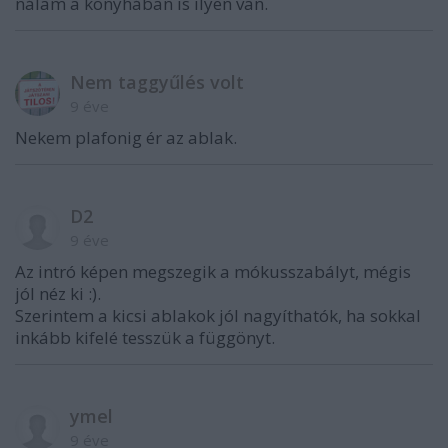
nálam a konyhában is ilyen van.
Nem taggyűlés volt
9 éve
Nekem plafonig ér az ablak.
D2
9 éve
Az intró képen megszegik a mókusszabályt, mégis
jól néz ki :).
Szerintem a kicsi ablakok jól nagyíthatók, ha sokkal
inkább kifelé tesszük a függönyt.
ymel
9 éve