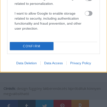
related to personalization.
témát is, hogy mi érdekel), vagy legalább egy lájkkal
jelezd,
hogy tudjuk, mennyire vigyük ezt a vonalat! ;)
I want to allow Google to enable storage
Köszi <3 ***
related to security, including authentication
functionality and fraud prevention, and other
Hasznos volt az infó? Gyere facebookra is a
user protection.
mókuscsapatba és folyamatosan szállítok neked
hasonlókat! ;)
CONFIRM
A cikk megírását a
Provident
támogatta.
Data Deletion
Data Access
Privacy Policy
Címkék:
design
függöny
lakberendezés
kipróbáltuk
könnyen
megvalósítható