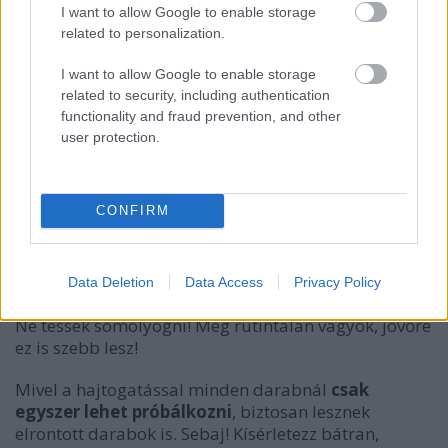
I want to allow Google to enable storage
related to personalization.
Mutatom, milyenek lettek az enyémek:
I want to allow Google to enable storage
related to security, including authentication
functionality and fraud prevention, and other
user protection.
CONFIRM
Data Deletion
Data Access
Privacy Policy
Ne tessék somolyogni! Még rutintalan vagyok, jövőre
ez is szebb lesz!
Mivel a hajtogatással minden darabnál
csak
egyszer lehet próbálkozni
, biztosan lesznek
elrontott darabok is. Sebaj! Kísérletezz bátran,