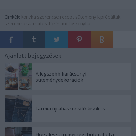
Címkék:
konyha
szerencse
recept
sütemény
kipróbáltuk
szerencsesüti
sütés-főzés
mókuskonyha
Ajánlott bejegyzések:
A legszebb karácsonyi
süteménydekorációk
Farmerújrahasznosító kisokos
Hogy lesz a nagyi régi bútorából a