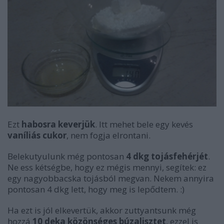
Ezt
habosra keverjük
. Itt mehet bele egy kevés
vaníliás cukor
, nem fogja elrontani.
Belekutyulunk még pontosan
4 dkg tojásfehérjét
.
Ne ess kétségbe, hogy ez mégis mennyi, segítek: ez
egy nagyobbacska tojásból megvan. Nekem annyira
pontosan 4 dkg lett, hogy meg is lepődtem. :)
Ha ezt is jól elkevertük, akkor zuttyantsunk még
hozzá
10 deka közönséges búzalisztet
, ezzel is