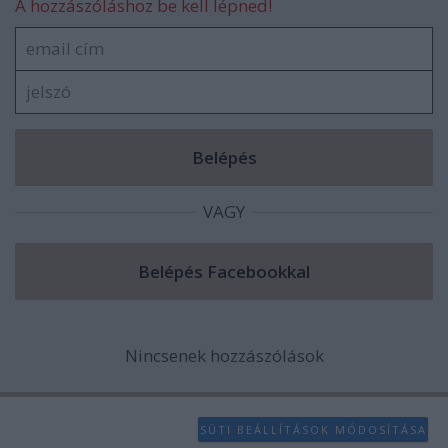
A hozzászóláshoz be kell lépned!
VAGY
Nincsenek hozzászólások
SÜTI BEÁLLÍTÁSOK MÓDOSÍTÁSA