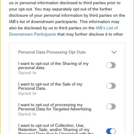
us or personal information disclosed to third parties prior to
belőle, de nagyon fontos, hogy annyira
vékony
your opt-out. You may separately opt-out of the further
legyen
, amennyire csak lehet. Ha vastag lesz, törni
disclosure of your personal information by third parties on the
fog már a hajtogatáskor is.
IAB’s list of downstream participants. This information may
also be disclosed by us to third parties on the
IAB’s List of
Tehát: minél vékonyabb, annál jobb. Az se baj, ha
Downstream Participants
that may further disclose it to other
szinte átlátszóra sikerül.
third parties.
Please note that this website/app uses one or more Google
Personal Data Processing Opt Outs
services and may gather and store information including but
not limited to your visit or usage behaviour. You may click to
I want to opt-out of the Sharing of my
personal data.
grant or deny consent to Google and its third-party tags to
Opted In
use your data for below specified purposes in below Google
consent section.
I want to opt-out of the Sale of my
Personal Data.
Opted In
I want to opt-out of processing my
Personal Data for Targeted Advertising.
Opted In
I want to opt-out of Collection, Use,
Retention, Sale, and/or Sharing of my
Personal Data that Is Unrelated with the