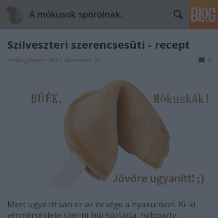
A mókusok spórolnak.
Szilveszteri szerencsesüti - recept
mokuspanna
•
2014. december 31.
0
Mert ugye itt van ez az év vége a nyakunkon. Ki-ki
vérmérséklete szerint búcsúztatja: habparty,