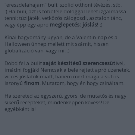
“ereszdelahajam” buli, szolid otthoni tévézés, stb.
:) Ha buli, azt is többféle dologgal lehet izgalmassá
tenni: tűzijáték, vetkőzős zálogosdi, asztalon tánc,
vagy épp egy apró
meglepetés: jóslás!
;)
Kínai hagyomány ugyan, de a Valentin-nap és a
Halloween ünnep mellett mit számít, hiszen
globalizáció van, vagy mi. :)
Dobd fel a bulit
saját készítésű szerencsesüti
vel,
imádni fogják! Nemcsak a bele rejtett apró üzenetek,
vicces jóslatok miatt, hanem mert maga a süti is
iszonyú
finom
. Mutatom, hogy én hogy csináltam.
Ha szereted az egyszerű, gyors, de mutatós és nagy
sikerű recepteket, mindenképpen kövess! De
egyébként is!