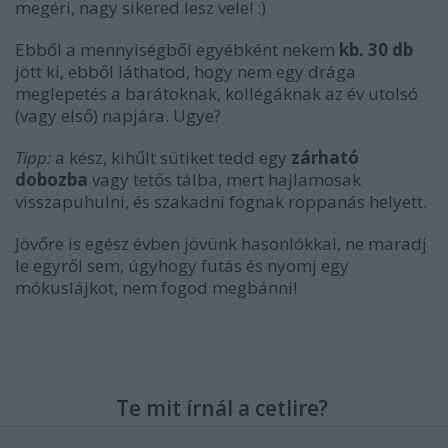
megéri, nagy sikered lesz vele! :)
Ebből a mennyiségből egyébként nekem
kb. 30 db
jött ki, ebből láthatod, hogy nem egy drága
meglepetés a barátoknak, kollégáknak az év utolsó
(vagy első) napjára. Ugye?
Tipp:
a kész, kihűlt sütiket tedd egy
zárható
dobozba
vagy tetős tálba, mert hajlamosak
visszapuhulni, és szakadni fognak roppanás helyett.
Jövőre is egész évben jövünk hasonlókkal, ne maradj
le egyről sem, úgyhogy futás és nyomj egy
mókuslájkot, nem fogod megbánni!
Te mit írnál a cetlire?