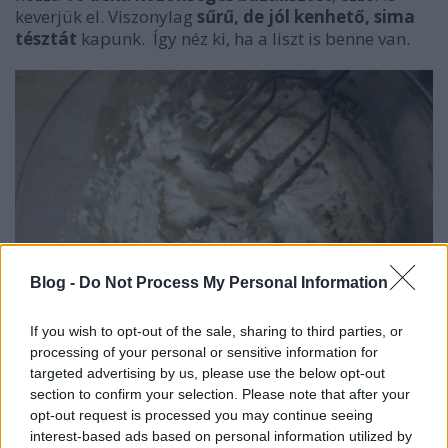
keverjük el. Viszonylag
sűrű, de jól kenhető, sima
tésztát
kapunk. Így néz ki, ha a liszt is benne van.
Blog -
Do Not Process My Personal Information
If you wish to opt-out of the sale, sharing to third parties, or
processing of your personal or sensitive information for
targeted advertising by us, please use the below opt-out
section to confirm your selection. Please note that after your
Most jön a truváj.
opt-out request is processed you may continue seeing
interest-based ads based on personal information utilized by
Sütőpapírra
kb. 10 cm átmérőjű köröket kenj