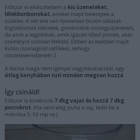
Először is elkészítettem a
kis üzeneteket,
lélekbonbonokat
, amiket majd belerejtek a
sütikbe. A net tele van ilyenekkel (külön oldalak
foglalkoznak idézetek, gondolatok összegyűjtésével),
de azok a legjobbak, amik igazán tőled jönnek, akár
személyre szólóan Neki(k). Ebben az esetben majd
külön csomagold cetlikkel, nehogy
összekeveredjenek! :)
A tészta maga nem igényel nagybevásárlást, egy
átlag konyhában tuti minden megvan hozzá
.
Így csináld!
Először is kimérünk
7 dkg vajat és hozzá 7 dkg
porcukrot
. (Ha nem elég puha a vaj, tedd be a
mikróba 5-10 mp-re.)