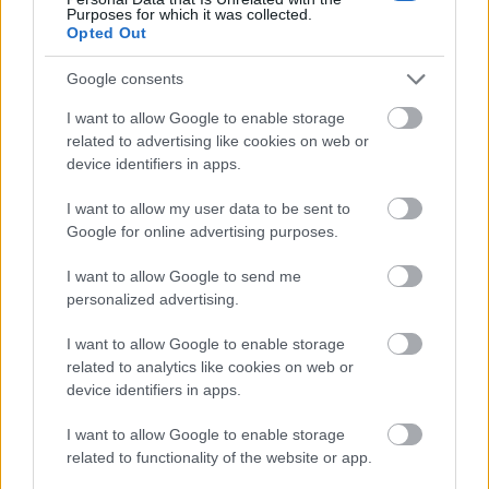
Purposes for which it was collected.
200 fokra forrósított
- nem légkeveréses- sütőben
Opted Out
1-2 (igen, egy-két!!) perc alatt készre sütjük. Akkor jó,
Google consents
amikor a széle aranybarna már. Sütheted egyenként
is, én 8-asával sütöttem, és amíg egyet hajtottam, a
I want to allow Google to enable storage
többi bent várt a sütőben. Igaz, az elsőként kiszedett
related to advertising like cookies on web or
lap jóóóóval világosabb volt, mint az utolsó. Ez van!
device identifiers in apps.
:P
I want to allow my user data to be sent to
És most a szőrös tenyerű mókusok előnyben vannak.
Google for online advertising purposes.
Ugyanis egyenként kell kiszedni a sült lapokat és
roppant gyorsnak kell lenni a hajtogatással, mert
kb.
I want to allow Google to send me
5 másodperc alatt megkeményedik
a tészta és
personalized advertising.
akkor már “hajthatatlan”. :)
I want to allow Google to enable storage
Tortalapáttal nyúltam alá, ez bevált. Kikaptam,
related to analytics like cookies on web or
gyorsan ráraktam az összesodort cetlit és
device identifiers in apps.
félbehajtottam, majd a sarkokat
I want to allow Google to enable storage
összeillesztettem
. Már amennyire hajlandó volt
related to functionality of the website or app.
erre a tészta. És amennyire az agyonégett ujjammal
erre képes voltam. :D