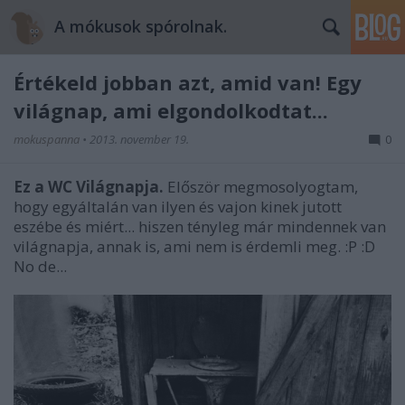
A mókusok spórolnak.
Értékeld jobban azt, amid van! Egy
világnap, ami elgondolkodtat...
mokuspanna
•
2013. november 19.
0
Ez a WC Világnapja.
Először megmosolyogtam,
hogy egyáltalán van ilyen és vajon kinek jutott
eszébe és miért... hiszen tényleg már mindennek van
világnapja, annak is, ami nem is érdemli meg. :P :D
No de...