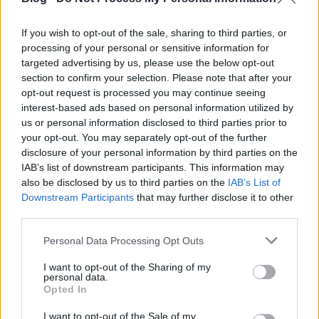
hiány miatt terjed megállíthatatlanul. A fejlődő
országokban
minden másodpercben meghal egy
If you wish to opt-out of the sale, sharing to third parties, or
gyermek
emiatt.
processing of your personal or sensitive information for
targeted advertising by us, please use the below opt-out
Hiába a tény, hogy mekkora probléma a higiénia és
section to confirm your selection. Please note that after your
tiszta WC hiánya, rengeteg helyen ez még mindig
opt-out request is processed you may continue seeing
tabu témának számít
.
interest-based ads based on personal information utilized by
us or personal information disclosed to third parties prior to
your opt-out. You may separately opt-out of the further
disclosure of your personal information by third parties on the
IAB’s list of downstream participants. This information may
also be disclosed by us to third parties on the
IAB’s List of
Downstream Participants
that may further disclose it to other
third parties.
Please note that this website/app uses one or more Google
Personal Data Processing Opt Outs
services and may gather and store information including but
not limited to your visit or usage behaviour. You may click to
I want to opt-out of the Sharing of my
Az
ENSZ
azért keltette életre ezt a világnapot - ami
personal data.
grant or deny consent to Google and its third-party tags to
Opted In
minden év
november 19.
-, hogy közelebb hozza
use your data for below specified purposes in below Google
ebben a témában a médiát és a szükségben
consent section.
I want to opt-out of the Sale of my