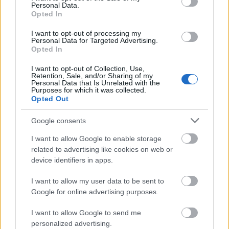
szenvedőket, valamint azokat a szervezeteket, akik
Personal Data.
Opted In
segíthetnének és akik támogatják ezt a
megmozdulást. Fontos, hogy a kormányok
I want to opt-out of processing my
megtegyék a szükséges lépéseket.
Personal Data for Targeted Advertising.
Opted In
Nekünk megvan a lehetőségünk a teljes higiéniára,
I want to opt-out of Collection, Use,
ezért nem is gondoljuk, hogy másoknak esélyük
Retention, Sale, and/or Sharing of my
sincs rá.
Personal Data that Is Unrelated with the
Purposes for which it was collected.
Opted Out
És mindig van hová fejlődni. Ezt bizonyítja két
kedvenc innovációnk a témában:
Google consents
Zöld piszoár, ami a kézmosással öblít >>>
I want to allow Google to enable storage
related to advertising like cookies on web or
Hasznosítsuk a vizeletünket és locsoljunk vele
device identifiers in apps.
növényeket >>>
I want to allow my user data to be sent to
Ez a világnap erre a tényre igyekszik rávilágítani és
Google for online advertising purposes.
tudatosítani az emberekben is a higiénia hiányának
veszélyeit.
I want to allow Google to send me
personalized advertising.