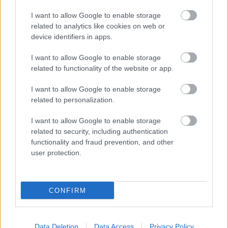
Szerencsére,
egyre több szervezet támogatja
és
I want to allow Google to enable storage
tekinti alapvető feladatának ebben a témában
related to analytics like cookies on web or
mindent megtenni. A WTO (World Toilet
device identifiers in apps.
Organization) munkájáról
itt
olvashatsz (angolul).
I want to allow Google to enable storage
Mindenképp elgondolkodtató, hogy mennyi mindent
related to functionality of the website or app.
természetesnek tekintünk, ami másnak hatalmas
dolog. Értékeljük jobban azt, ami nekünk megadatik
I want to allow Google to enable storage
és segítsünk másoknak, ahogy tudunk.
related to personalization.
I want to allow Google to enable storage
related to security, including authentication
functionality and fraud prevention, and other
infó és képek
user protection.
CONFIRM
Címkék:
betegség
wc
gondolatébresztő
védekezés
Data Deletion
Data Access
Privacy Policy