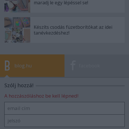
maradj le egy lépéssel se!
Készíts csodás füzetborítókat az idei
tanévkezdéshez!
blog.hu
facebook
Szólj hozzá!
A hozzászóláshoz be kell lépned!