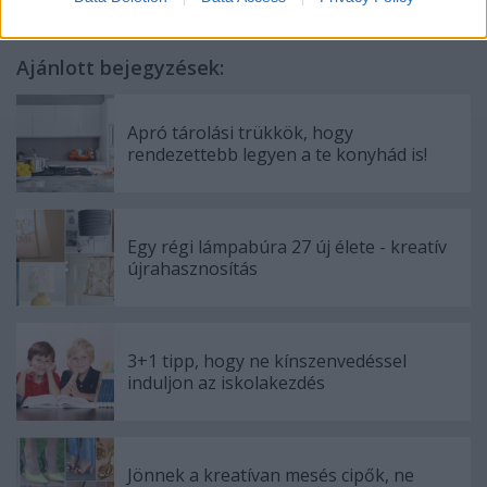
Ajánlott bejegyzések:
Apró tárolási trükkök, hogy
rendezettebb legyen a te konyhád is!
Egy régi lámpabúra 27 új élete - kreatív
újrahasznosítás
3+1 tipp, hogy ne kínszenvedéssel
induljon az iskolakezdés
Jönnek a kreatívan mesés cipők, ne