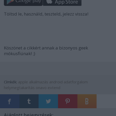
Töltsd le, használd, teszteld, jelezz vissza!
Köszönet a cikkért annak a bizonyos geek
mókusfiúnak! ;)
Címkék:
apple
alkalmazás
android
adatforgalom
helymegtakarítás
onavo extend
Ajánlott bejegyzések: