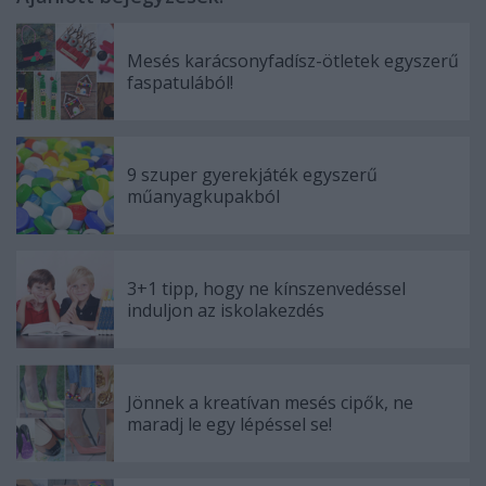
Mesés karácsonyfadísz-ötletek egyszerű
faspatulából!
9 szuper gyerekjáték egyszerű
műanyagkupakból
3+1 tipp, hogy ne kínszenvedéssel
induljon az iskolakezdés
Jönnek a kreatívan mesés cipők, ne
maradj le egy lépéssel se!