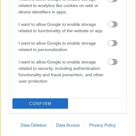
alkalmazások jelentős része, amelyek valamilyen
related to analytics like cookies on web or
felhő-szolgáltatást
használnak. Visszakanyarodva az
device identifiers in apps.
Onavohoz, a http átmegy a szervereiken, a https
pedig nem. Viszont a vele kötött szerződésben az
I want to allow Google to enable storage
olvasható, hogy a statisztikai információkon kívül
related to functionality of the website or app.
más adatot nem őriznek meg. Ezt aztán elhihetjük,
vagy nem. Tehát igen is, meg nem is.
I want to allow Google to enable storage
related to personalization.
Miért éri meg az Onavonak?
I want to allow Google to enable storage
Egyszerű. Igaz, hogy minden személyes adatot
related to security, including authentication
törölnek, viszont aggregált (összesített) adatokat
functionality and fraud prevention, and other
tárolnak, és eladják cégeknek. Ez nem azt
user protection.
tartalmazza, hogy én mit csináltam, hanem azt, hogy
pl. a facebook felhasználók reggel 7 és 8 között,
átlag 10 percet használják a szolgáltatást, eközben
CONFIRM
átlag 3MB adatforgalmat használnak el. Stb., stb. Ez
az összes netes szolgáltatás metszetét nézve, már
tényleg jelentős marketing információ.
Data Deletion
Data Access
Privacy Policy