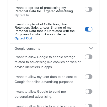
mérés.
I want to opt-out of processing my
Personal Data for Targeted Advertising.
És mi van a wifivel?
Opted In
Semmi. Wifin az Onavo Extend
kikapcsol
, és minden
I want to opt-out of Collection, Use,
a megszokott módon működik, semmi nem megy
Retention, Sale, and/or Sharing of my
Personal Data that Is Unrelated with the
keresztül az Onavo proxy szerverein.
Purposes for which it was collected.
Opted Out
Biztonságos, hogy minden forgalmam egy
Google consents
cég szerverén megy keresztül?
Az Onavo nélkül is sok cég sok szerverén, illetve
I want to allow Google to enable storage
eszközein megy keresztül a forgalom.
Az csak egy
related to advertising like cookies on web or
ábránd, hogy az adatainkat nem látja senki. Nem a
device identifiers in apps.
cégek száma számít, hanem az a
csatorna
, amin
I want to allow my user data to be sent to
keresztül megy. Így a http és e-mail forgalom nem
Google for online advertising purposes.
titkos, a https forgalom meg igen. Milyen forgalom
megy http-n? A sima böngészés. A weboldalak
I want to allow Google to send me
többsége, ahol a címsorban http:// olvasható. És mi
personalized advertising.
megy https-n? Azok a weboldalak, amelyeknél a
címsorban
https://
olvasható. FB, Google+. Azon
I want to allow Google to enable storage