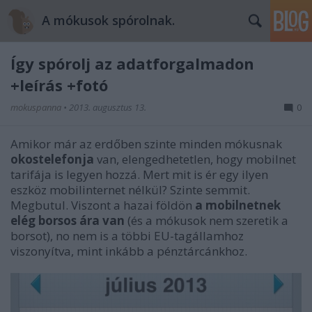
A mókusok spórolnak.
Így spórolj az adatforgalmadon
+leírás +fotó
mokuspanna
•
2013. augusztus 13.
0
Amikor már az erdőben szinte minden mókusnak
okostelefonja
van, elengedhetetlen, hogy mobilnet
tarifája is legyen hozzá. Mert mit is ér egy ilyen
eszköz mobilinternet nélkül? Szinte semmit.
Megbutul. Viszont a hazai földön
a mobilnetnek
elég borsos ára van
(és a mókusok nem szeretik a
borsot), no nem is a többi EU-tagállamhoz
viszonyítva, mint inkább a pénztárcánkhoz.