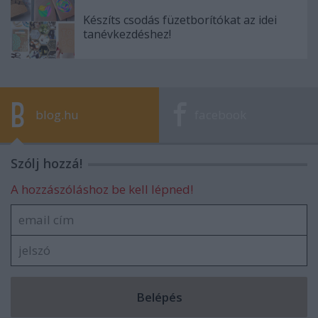
Készíts csodás füzetborítókat az idei
tanévkezdéshez!
blog.hu
facebook
Szólj hozzá!
A hozzászóláshoz be kell lépned!