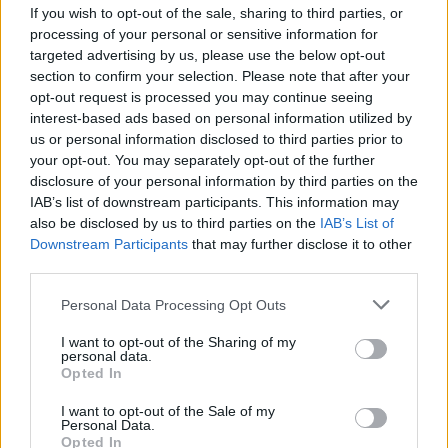
If you wish to opt-out of the sale, sharing to third parties, or
processing of your personal or sensitive information for
targeted advertising by us, please use the below opt-out
section to confirm your selection. Please note that after your
opt-out request is processed you may continue seeing
interest-based ads based on personal information utilized by
us or personal information disclosed to third parties prior to
your opt-out. You may separately opt-out of the further
disclosure of your personal information by third parties on the
IAB’s list of downstream participants. This information may
also be disclosed by us to third parties on the
IAB’s List of
Downstream Participants
that may further disclose it to other
third parties.
Please note that this website/app uses one or more Google
Personal Data Processing Opt Outs
A tömörítés miatt nem lesz lassabb?
services and may gather and store information including but
not limited to your visit or usage behaviour. You may click to
I want to opt-out of the Sharing of my
Nem
. Bár a tömörítéshez idő kell, de mivel kisebb
personal data.
grant or deny consent to Google and its third-party tags to
lesz az adatcsomag, így az gyorsabban is megy át a
Opted In
use your data for below specified purposes in below Google
hálózaton, szóval nagyjából kiegyenlítődik. Nekem
consent section.
I want to opt-out of the Sale of my
EDGE-en egy picit gyorsabbnak tűnt, 3G-n pedig egy
Personal Data.
picit lassabbnak, de ez inkább érzés, mint hiteles
Opted In