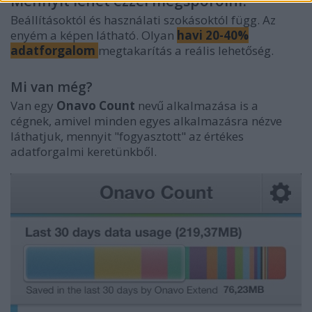
Mennyit lehet ezzel megspórolni?
Beállításoktól és használati szokásoktól függ. Az
enyém a képen látható. Olyan
havi 20-40%
adatforgalom
megtakarítás a reális lehetőség.
Mi van még?
Van egy
Onavo Count
nevű alkalmazása is a
cégnek, amivel minden egyes alkalmazásra nézve
láthatjuk, mennyit "fogyasztott" az értékes
adatforgalmi keretünkből.