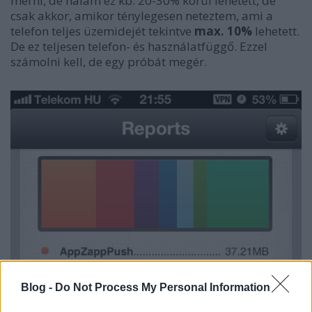
mérni, de nálam ez kb. 20-30% körül lehetett, de
csak akkor, amikor ténylegesen neteztem, ami a
telefon teljes üzemidejét tekintve
max. 10%
lehetett.
De ez teljesen telefon- és használatfüggő. Ezzel
számolni kell, de egy próbát megér.
Blog -
Do Not Process My Personal Information