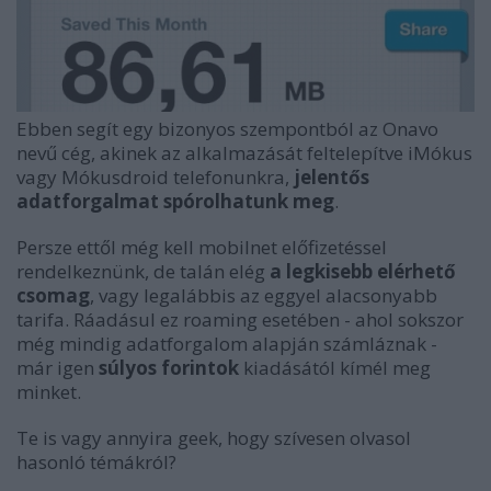
Ebben segít egy bizonyos szempontból az Onavo
nevű cég, akinek az alkalmazását feltelepítve iMókus
vagy Mókusdroid telefonunkra,
jelentős
adatforgalmat spórolhatunk meg
.
Persze ettől még kell mobilnet előfizetéssel
rendelkeznünk, de talán elég
a legkisebb elérhető
csomag
, vagy legalábbis az eggyel alacsonyabb
tarifa. Ráadásul ez roaming esetében - ahol sokszor
még mindig adatforgalom alapján számláznak -
már igen
súlyos forintok
kiadásától kímél meg
minket.
Te is vagy annyira geek, hogy szívesen olvasol
hasonló témákról?