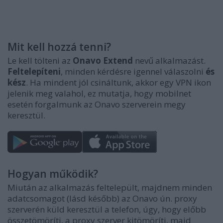
Mit kell hozzá tenni?
Le kell tölteni az
Onavo Extend
nevű alkalmazást.
Feltelepíteni
, minden kérdésre igennel válaszolni
és
kész
. Ha mindent jól csináltunk, akkor egy VPN ikon
jelenik meg valahol, ez mutatja, hogy mobilnet
esetén forgalmunk az Onavo szerverein megy
keresztül.
Hogyan működik?
Miután az alkalmazás feltelepült, majdnem minden
adatcsomagot (lásd később) az Onavo ún. proxy
szerverén küld keresztül a telefon, úgy, hogy előbb
összetömöríti, a proxy szerver kitömöríti, majd