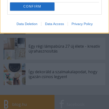
CONFIRM
Finom humuszt készíteni bárki tud, csak
Data Deletion
Data Access
Privacy Policy
kell egy jó recept!
Egy régi lámpabúra 27 új élete - kreatív
újrahasznosítás
Így dekoráld a szalmakalapodat, hogy
igazán csinos legyen!
blog.hu
facebook