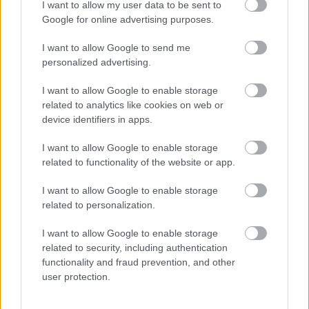
elterjedhessen a közösségi filmnézés. Mission
I want to allow my user data to be sent to
completed.
Google for online advertising purposes.
I want to allow Google to send me
personalized advertising.
I want to allow Google to enable storage
Címkék:
sorozat
mozi
pénz
spórolás
érdekesség
otthon
related to analytics like cookies on web or
közösségi
device identifiers in apps.
I want to allow Google to enable storage
related to functionality of the website or app.
Ajánlott bejegyzések:
I want to allow Google to enable storage
related to personalization.
Mesés karácsonyfadísz-ötletek egyszerű
I want to allow Google to enable storage
faspatulából!
related to security, including authentication
functionality and fraud prevention, and other
user protection.
Farmerújrahasznosító kisokos