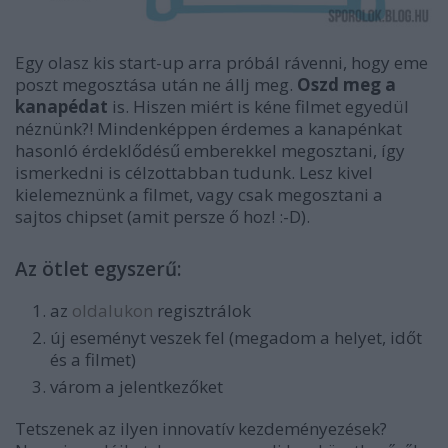
Egy olasz kis start-up arra próbál rávenni, hogy eme
poszt megosztása után ne állj meg.
Oszd meg a
kanapédat
is. Hiszen miért is kéne filmet egyedül
néznünk?! Mindenképpen érdemes a kanapénkat
hasonló érdeklődésű emberekkel megosztani, így
ismerkedni is célzottabban tudunk. Lesz kivel
kielemeznünk a filmet, vagy csak megosztani a
sajtos chipset (amit persze ő hoz! :-D).
Az ötlet egyszerű:
az
oldalukon
regisztrálok
új eseményt veszek fel (megadom a helyet, időt
és a filmet)
várom a jelentkezőket
Tetszenek az ilyen innovatív kezdeményezések?