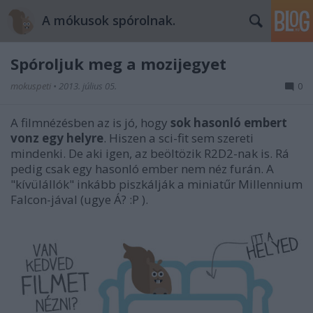
A mókusok spórolnak.
Spóroljuk meg a mozijegyet
mokuspeti
•
2013. július 05.
0
A filmnézésben az is jó, hogy
sok hasonló embert
vonz egy helyre
. Hiszen a sci-fit sem szereti
mindenki. De aki igen, az beöltözik R2D2-nak is. Rá
pedig csak egy hasonló ember nem néz furán. A
"kívülállók" inkább piszkálják a miniatűr Millennium
Falcon-jával (ugye Á? :P ).