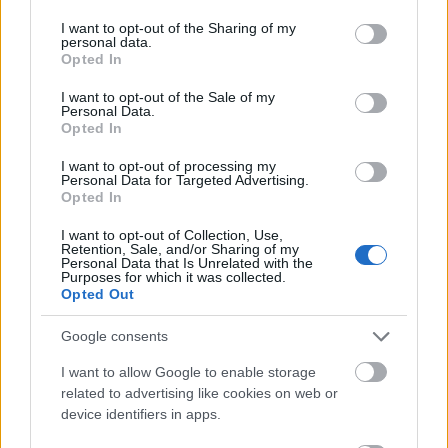
Kipróbáltam?
services and may gather and store information including but
not limited to your visit or usage behaviour. You may click to
I want to opt-out of the Sharing of my
personal data.
grant or deny consent to Google and its third-party tags to
Opted In
use your data for below specified purposes in below Google
consent section.
I want to opt-out of the Sale of my
Personal Data.
Opted In
I want to opt-out of processing my
Personal Data for Targeted Advertising.
Pest 49 kilométeres környezetében mindenki irigy a
Opted In
kanapéjára.
I want to opt-out of Collection, Use,
Retention, Sale, and/or Sharing of my
Tettem volna, de 45 kilométeres körzetre állítva a
Personal Data that Is Unrelated with the
keresőt sem találtam lecsapható kanapét (pesti
Purposes for which it was collected.
Opted Out
vagyok). Igaz, ez egy olasz kis cég, nem ide
reklámoznak. Az oldal viszont nemzetközi, így titkon
Google consents
azt remélem, hogy a poszt hatására, Te felteszel egy
eseményt. Kommentben mindenképp írj, ha
I want to allow Google to enable storage
belevágsz.
related to advertising like cookies on web or
device identifiers in apps.
Én ezzel a poszttal is próbálok segíteni, hogy