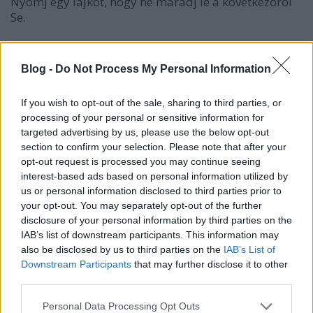
Nyomj egy lájkot, hogy ne maradj le a következőről
Se.
Blog -
Do Not Process My Personal Information
Másik oldalról pedig:
If you wish to opt-out of the sale, sharing to third parties, or
felmegyek az
oldalukra
processing of your personal or sensitive information for
targeted advertising by us, please use the below opt-out
lekérem, hogy a környéken milyen filmek
section to confirm your selection. Please note that after your
lesznek
opt-out request is processed you may continue seeing
jelentkezem a nekem tetszőre
interest-based ads based on personal information utilized by
us or personal information disclosed to third parties prior to
Mielőtt még megijedsz, hogy nem akarod a texasi
your opt-out. You may separately opt-out of the further
láncfűrészest beengedni az otthonodba, a
disclosure of your personal information by third parties on the
jelentkezővel tudsz levelezni is, illetve
IAB’s list of downstream participants. This information may
megtekintheted a "hírnevét" is (visszajelzések).
also be disclosed by us to third parties on the
IAB’s List of
Ismerkedni meg csak ismeretlenekkel tudunk
Downstream Participants
that may further disclose it to other
ugyebár?! :)
third parties.
Please note that this website/app uses one or more Google
Personal Data Processing Opt Outs