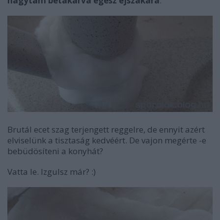
hagytam betakarva egész éjszakára
.
Brutál ecet szag terjengett reggelre, de ennyit azért
elviselünk a tisztaság kedvéért. De vajon megérte -e
bebüdösíteni a konyhát?
Vatta le. Izgulsz már? :)