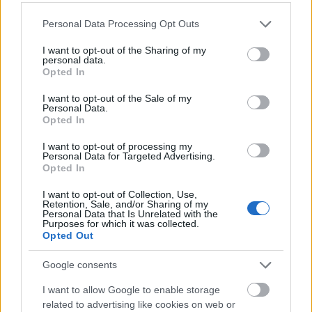
sokkal könnyebb így takarítani is.
Please note that this website/app uses one or more Google
Personal Data Processing Opt Outs
services and may gather and store information including but
not limited to your visit or usage behaviour. You may click to
I want to opt-out of the Sharing of my
personal data.
grant or deny consent to Google and its third-party tags to
Opted In
use your data for below specified purposes in below Google
consent section.
I want to opt-out of the Sale of my
Personal Data.
Opted In
I want to opt-out of processing my
Personal Data for Targeted Advertising.
Opted In
I want to opt-out of Collection, Use,
Retention, Sale, and/or Sharing of my
Personal Data that Is Unrelated with the
Purposes for which it was collected.
Opted Out
Google consents
I want to allow Google to enable storage
related to advertising like cookies on web or