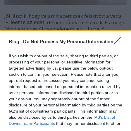
Jól látszik, hogy valamit azért csak felszívott a vatta
és
leette az ecet,
de nem tűnik túl soknak. És mégis.
Mind eltűnt és új csaptelepem lett. Hurrá! :)
Blog -
Do Not Process My Personal Information
If you wish to opt-out of the sale, sharing to third parties, or
processing of your personal or sensitive information for
targeted advertising by us, please use the below opt-out
section to confirm your selection. Please note that after your
opt-out request is processed you may continue seeing
interest-based ads based on personal information utilized by
us or personal information disclosed to third parties prior to
your opt-out. You may separately opt-out of the further
disclosure of your personal information by third parties on the
IAB’s list of downstream participants. This information may
Nemcsak a zöld izé mászott át a vattára, de
a vízkő
also be disclosed by us to third parties on the
IAB’s List of
is teljesen eltűnt
a csaptelepről, aminek szintén
Downstream Participants
that may further disclose it to other
nagyon örülök, mert egyrészt gyönyörű, másrészt
third parties.