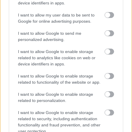
device identifiers in apps.
I want to allow my user data to be sent to
Google for online advertising purposes.
Fontos!
Mielőtt beáztatnád egy éjszakára,
mindig
I want to allow Google to send me
végezz próbát
egy olyan helyen (pl. a csaptelep
personalized advertising.
hátsó része), ahol nem látszik, ha valami miatt arra a
felületre mégsem működne az ecet és esetleg
I want to allow Google to enable storage
megmarná!
related to analytics like cookies on web or
device identifiers in apps.
Ha pedig épp nem rozsdát akarsz eltüntetni, hanem
pl. bútorsérüléseket, akkor tiszta mókusszívvel
I want to allow Google to enable storage
ajánlom ezt a cikkünket:
related to functionality of the website or app.
Dióval a bútorkarcok ellen >>>
I want to allow Google to enable storage
related to personalization.
Tehát:
A képek alapján meg tudod állapítani, hogy nálad is előfordul
-e ilyen zöld folt. :) Ha igen, ne is próbálkozz semmi mással (én
I want to allow Google to enable storage
related to security, including authentication
megtettem helyetted is ;)),
csak egyszerűen takard be éjszakára
functionality and fraud prevention, and other
ecetes vattával és reggelre ragyogni fog
. Tényleg. Letörölni is
user protection.