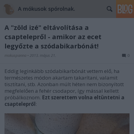
A mókusok spórolnak.
A "zöld izé" eltávolítása a
csaptelepről - amikor az ecet
legyőzte a szódabikarbónát!
mokuspanna
•
2013. május 21.
0
Eddig leginkább szódabikarbónát vettem elő, ha
természetes módon akartam takarítani, valamit
tisztítani, stb. Azonban múlt héten nem bizonyított
megfelelően a fehér csodapor, így mással kellett
próbálkoznom.
Ezt szerettem volna eltüntetni a
csaptelepről
: