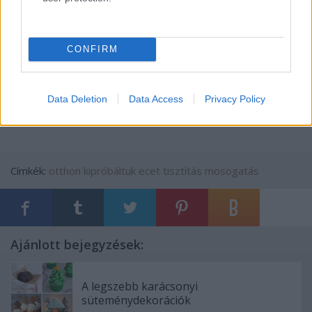
csak a szaga miatt kell, egyébként az ecet mindent elvégzett
helyettünk. Tetszett?
CONFIRM
Data Deletion
Data Access
Privacy Policy
Címkék:
otthon
kipróbáltuk
ecet
tisztítás
mosogatás
Ajánlott bejegyzések:
A legszebb karácsonyi
süteménydekorációk