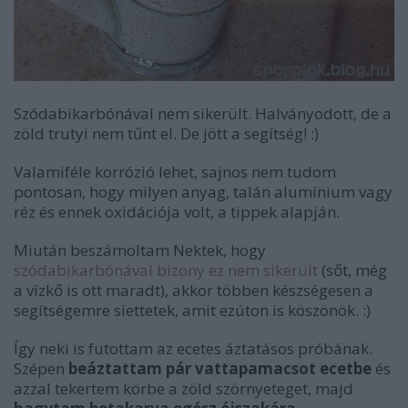
Szódabikarbónával nem sikerült. Halványodott, de a
zöld trutyi nem tűnt el. De jött a segítség! :)
Valamiféle korrózió lehet, sajnos nem tudom
pontosan, hogy milyen anyag, talán alumínium vagy
réz és ennek oxidációja volt, a tippek alapján.
Miután beszámoltam Nektek, hogy
szódabikarbónával bizony ez nem sikerült
(sőt, még
a vízkő is ott maradt), akkor többen készségesen a
segítségemre siettetek, amit ezúton is köszönök. :)
Így neki is futottam az ecetes áztatásos próbának.
Szépen
beáztattam pár vattapamacsot ecetbe
és
azzal tekertem körbe a zöld szörnyeteget, majd